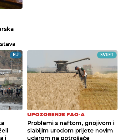
arska
stava
EU
SVIJET
UPOZORENJE FAO-A
ka
Problemi s naftom, gnojivom i
eli
slabijim urodom prijete novim
a i
udarom na potrošače