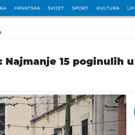
IKA
HRVATSKA
SVIJET
SPORT
KULTURA
LI
M
 Najmanje 15 poginulih u 