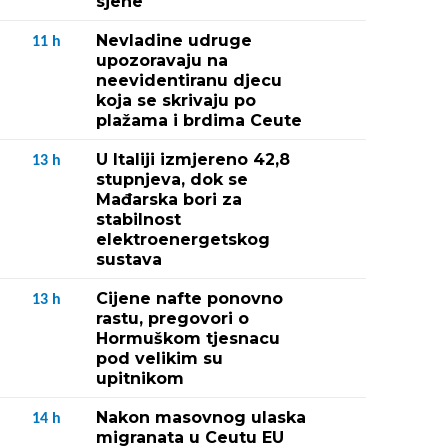
sjene"
Nevladine udruge
11
h
upozoravaju na
neevidentiranu djecu
koja se skrivaju po
plažama i brdima Ceute
U Italiji izmjereno 42,8
13
h
stupnjeva, dok se
Mađarska bori za
stabilnost
elektroenergetskog
sustava
Cijene nafte ponovno
13
h
rastu, pregovori o
Hormuškom tjesnacu
pod velikim su
upitnikom
Nakon masovnog ulaska
14
h
migranata u Ceutu EU