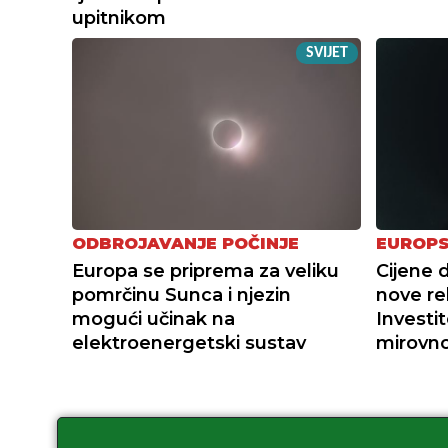
upitnikom
SVIJET
ODBROJAVANJE POČINJE
EUROPS
Europa se priprema za veliku
Cijene 
pomrčinu Sunca i njezin
nove re
mogući učinak na
Investit
elektroenergetski sustav
mirovn