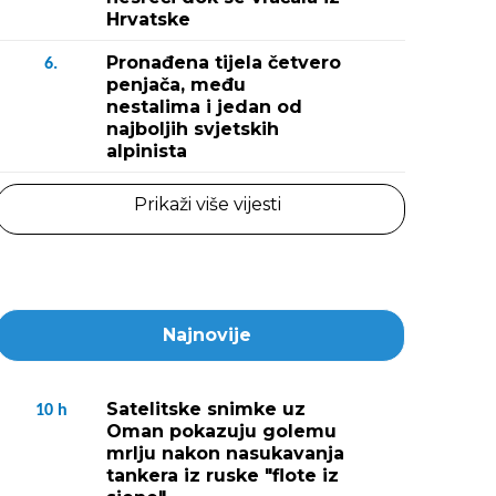
Hrvatske
Pronađena tijela četvero
6.
penjača, među
nestalima i jedan od
najboljih svjetskih
alpinista
Prikaži više vijesti
Najnovije
Satelitske snimke uz
10
h
Oman pokazuju golemu
mrlju nakon nasukavanja
tankera iz ruske "flote iz