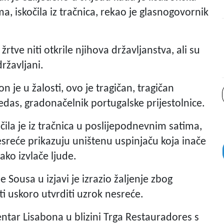
, iskočila iz tračnica, rekao je glasnogovornik
žrtve niti otkrile njihova državljanstva, ali su
ržavljani.
n je u žalosti, ovo je tragičan, tragičan
das, gradonačelnik portugalske prijestolnice.
čila je iz tračnica u poslijepodnevnim satima,
sreće prikazuju uništenu uspinjaču koja inače
ako izvlače ljude.
Sousa u izjavi je izrazio žaljenje zbog
ti uskoro utvrditi uzrok nesreće.
entar Lisabona u blizini Trga Restauradores s