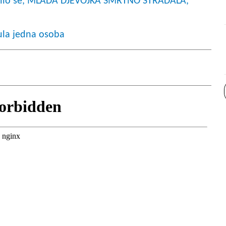
zapalilo se, MLADA DJEVOJKA SMRTNO STRADALA,
ula jedna osoba