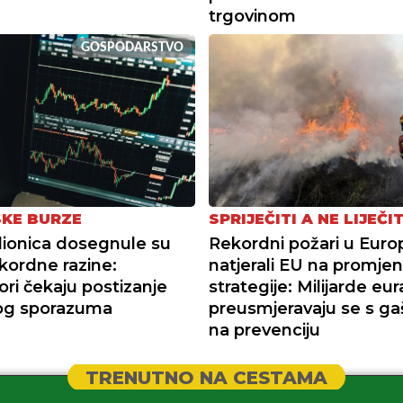
trgovinom
GOSPODARSTVO
KE BURZE
SPRIJEČITI A NE LIJEČIT
dionica dosegnule su
Rekordni požari u Euro
kordne razine:
natjerali EU na promje
ori čekaju postizanje
strategije: Milijarde eur
og sporazuma
preusmjeravaju se s ga
na prevenciju
TRENUTNO NA CESTAMA