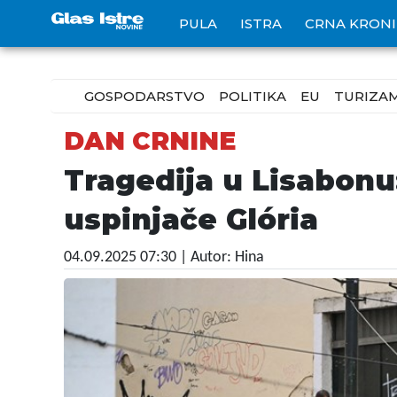
PULA
ISTRA
CRNA KRON
GOSPODARSTVO
POLITIKA
EU
TURIZA
DAN CRNINE
Tragedija u Lisabonu:
uspinjače Glória
04.09.2025 07:30
| Autor: Hina