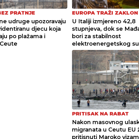
BEZ PRATNJE
EUROPA TRAŽI ZAKLON
ne udruge upozoravaju
U Italiji izmjereno 42,8
identiranu djecu koja
stupnjeva, dok se Mađ
vaju po plažama i
bori za stabilnost
 Ceute
elektroenergetskog su
PRITISAK NA RABAT
Nakon masovnog ulas
migranata u Ceutu EU ž
pritisnuti Maroko vizam