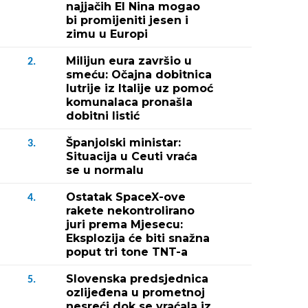
najjačih El Nina mogao
bi promijeniti jesen i
zimu u Europi
Milijun eura završio u
2.
smeću: Očajna dobitnica
lutrije iz Italije uz pomoć
komunalaca pronašla
dobitni listić
Španjolski ministar:
3.
Situacija u Ceuti vraća
se u normalu
Ostatak SpaceX-ove
4.
rakete nekontrolirano
juri prema Mjesecu:
Eksplozija će biti snažna
poput tri tone TNT-a
Slovenska predsjednica
5.
ozlijeđena u prometnoj
nesreći dok se vraćala iz