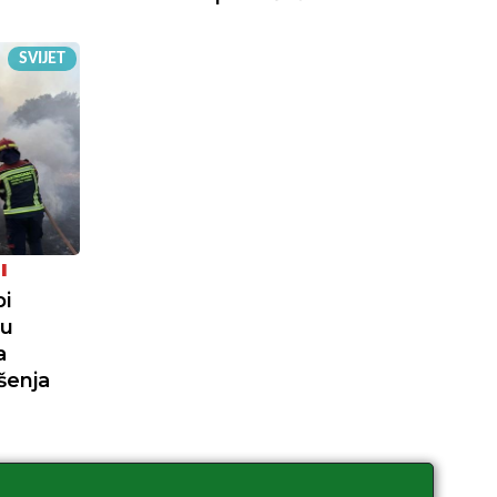
SVIJET
I
pi
nu
a
šenja