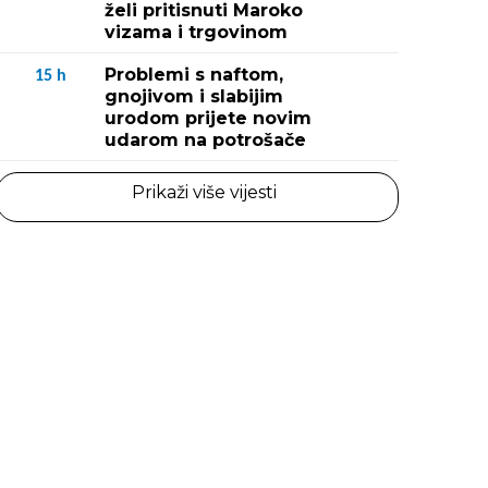
želi pritisnuti Maroko
vizama i trgovinom
Problemi s naftom,
15
h
gnojivom i slabijim
urodom prijete novim
udarom na potrošače
Prikaži više vijesti