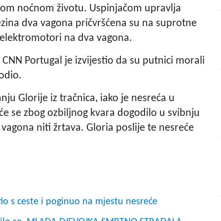
isnom noćnom životu. Uspinjačom upravlja
Njezina dva vagona pričvršćena su na suprotne
 elektromotori na dva vagona.
 CNN Portugal je izvijestio da su putnici morali
odio.
nju Glorije iz tračnica, iako je nesreća u
uće se zbog ozbiljnog kvara dogodilo u svibnju
vagona niti žrtava. Gloria poslije te nesreće
 s ceste i poginuo na mjestu nesreće