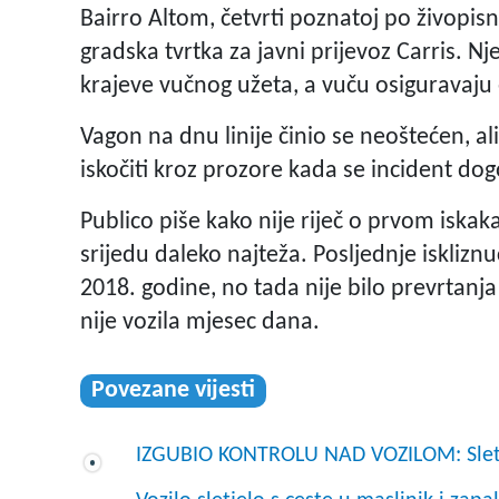
Bairro Altom, četvrti poznatoj po živop
gradska tvrtka za javni prijevoz Carris. 
krajeve vučnog užeta, a vuču osiguravaju
Vagon na dnu linije činio se neoštećen, ali
iskočiti kroz prozore kada se incident dog
Publico piše kako nije riječ o prvom iskaka
srijedu daleko najteža. Posljednje isklizn
2018. godine, no tada nije bilo prevrtanja 
nije vozila mjesec dana.
Povezane vijesti
IZGUBIO KONTROLU NAD VOZILOM: Sletio