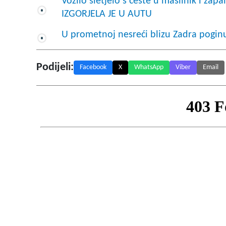
Vozilo sletjelo s ceste u maslinik i 
IZGORJELA JE U AUTU
U prometnoj nesreći blizu Zadra pogin
Podijeli:
Facebook
X
WhatsApp
Viber
Email