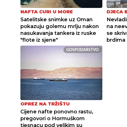
NAFTA CURI U MORE
DJECA 
Satelitske snimke uz Oman
Nevladi
pokazuju golemu mrlju nakon
na neev
nasukavanja tankera iz ruske
se skri
"flote iz sjene"
brdima
GOSPODARSTVO
OPREZ NA TRŽIŠTU
Cijene nafte ponovno rastu,
pregovori o Hormuškom
tjesnacu pod velikim su