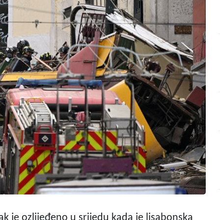
k je ozlijeđeno u srijedu kada je lisabonska