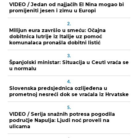
VIDEO / Jedan od najjačih El Nina mogao bi
promijeniti jesen i zimu u Europi
2.
Milijun eura završio u smeću: Očajna
dobitnica lutrije iz Italije uz pomoć
komunalaca pronašla dobitni listić
3.
Španjolski ministar: Situacija u Ceuti vraća se
u normalu
4.
Slovenska predsjednica ozlijeđena u
prometnoj nesreći dok se vraćala iz Hrvatske
5.
VIDEO / Serija snažnih potresa pogodila
područje Napulja: Ljudi noć proveli na
ulicama