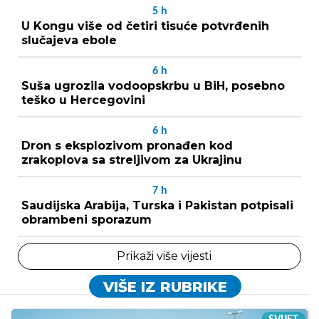
5
h
U Kongu više od četiri tisuće potvrđenih
slučajeva ebole
6
h
Suša ugrozila vodoopskrbu u BiH, posebno
teško u Hercegovini
6
h
Dron s eksplozivom pronađen kod
zrakoplova sa streljivom za Ukrajinu
7
h
Saudijska Arabija, Turska i Pakistan potpisali
obrambeni sporazum
Prikaži više vijesti
VIŠE IZ RUBRIKE