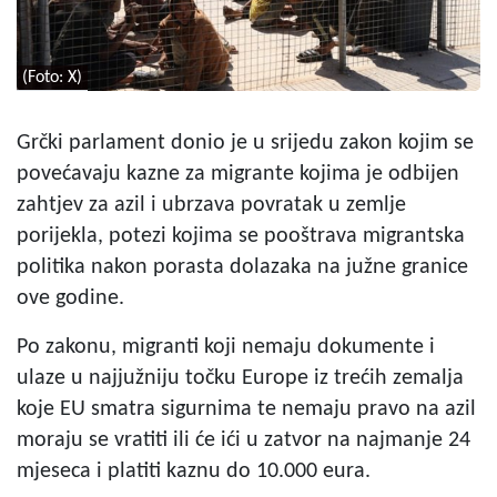
(Foto: X)
Grčki parlament donio je u srijedu zakon kojim se
povećavaju kazne za migrante kojima je odbijen
zahtjev za azil i ubrzava povratak u zemlje
porijekla, potezi kojima se pooštrava migrantska
politika nakon porasta dolazaka na južne granice
ove godine.
Po zakonu, migranti koji nemaju dokumente i
ulaze u najjužniju točku Europe iz trećih zemalja
koje EU smatra sigurnima te nemaju pravo na azil
moraju se vratiti ili će ići u zatvor na najmanje 24
mjeseca i platiti kaznu do 10.000 eura.