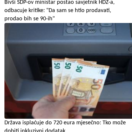
Bivši SDP-ov ministar postao savjetnik HDZ-a,
odbacuje kritike: "Da sam se htio prodavati,
prodao bih se 90-ih"
Država isplaćuje do 720 eura mjesečno: Tko može
dobiti inkluzivni dodatak