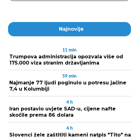
Najnovije
11
min
Trumpova administracija opozvala više od
175.000 viza stranim državljanima
59
min
Najmanje 77 ljudi poginulo u potresu jačine
7,4 u Kolumbiji
4
h
Iran postavio uvjete SAD-u, cijene nafte
skočile prema 86 dolara
4
h
Slovenci žele zaštititi kameni natpis "Tito" na