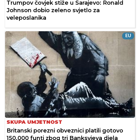
Trumpov čovjek stiže u Sarajevo: Ronald
Johnson dobio zeleno svjetlo za
veleposlanika
EU
SKUPA UMJETNOST
Britanski porezni obveznici platili gotovo
150.000 funti zbog tri Banksyjeva djela