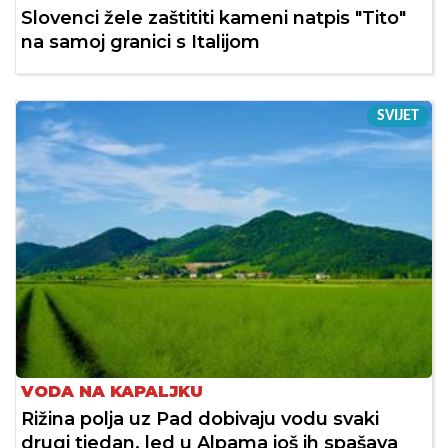
Slovenci žele zaštititi kameni natpis "Tito"
na samoj granici s Italijom
SVIJET
VODA NA KAPALJKU
Rižina polja uz Pad dobivaju vodu svaki
drugi tjedan, led u Alpama još ih spašava