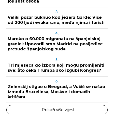
još šest osoba
3.
Veliki požar buknuo kod jezera Garde: Više
od 200 ljudi evakuirano, među njima i turisti
4.
Maroko o 60.000 migranata na španjolskoj
granici: Upozorili smo Madrid na posljedice
presude španjolskog suda
5.
Tri mjeseca do izbora koji mogu promijeniti
sve: Što čeka Trumpa ako izgubi Kongres?
6.
Zelenskij stigao u Beograd, a Vučić se našao
između Bruxellesa, Moskve i domaćih
kritičara
Prikaži više vijesti