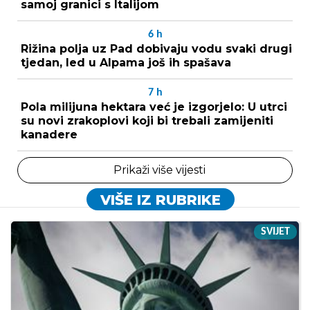
samoj granici s Italijom
6
h
Rižina polja uz Pad dobivaju vodu svaki drugi
tjedan, led u Alpama još ih spašava
7
h
Pola milijuna hektara već je izgorjelo: U utrci
su novi zrakoplovi koji bi trebali zamijeniti
kanadere
Prikaži više vijesti
VIŠE IZ RUBRIKE
SVIJET