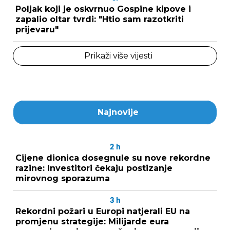
Poljak koji je oskvrnuo Gospine kipove i
zapalio oltar tvrdi: "Htio sam razotkriti
prijevaru"
Prikaži više vijesti
Najnovije
2
h
Cijene dionica dosegnule su nove rekordne
razine: Investitori čekaju postizanje
mirovnog sporazuma
3
h
Rekordni požari u Europi natjerali EU na
promjenu strategije: Milijarde eura