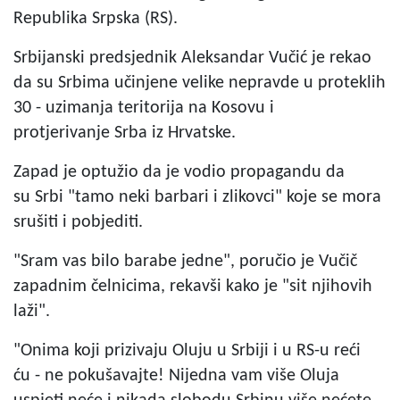
Republika Srpska (RS).
Srbijanski predsjednik Aleksandar Vučić je rekao
da su Srbima učinjene velike nepravde u proteklih
30 - uzimanja teritorija na Kosovu i
protjerivanje Srba iz Hrvatske.
Zapad je optužio da je vodio propagandu da
su Srbi "tamo neki barbari i zlikovci" koje se mora
srušiti i pobjediti.
"Sram vas bilo barabe jedne", poručio je Vučič
zapadnim čelnicima, rekavši kako je "sit njihovih
laži".
"Onima koji prizivaju Oluju u Srbiji i u RS-u reći
ću - ne pokušavajte! Nijedna vam više Oluja