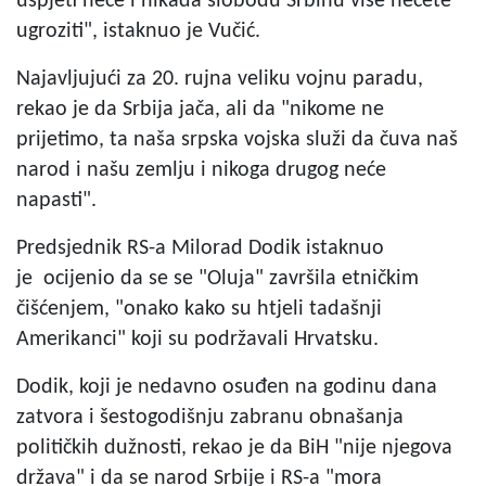
uspjeti neće i nikada slobodu Srbinu više nećete
ugroziti", istaknuo je Vučić.
Najavljujući za 20. rujna veliku vojnu paradu,
rekao je da Srbija jača, ali da "nikome ne
prijetimo, ta naša srpska vojska služi da čuva naš
narod i našu zemlju i nikoga drugog neće
napasti".
Predsjednik RS-a Milorad Dodik istaknuo
je ocijenio da se se "Oluja" završila etničkim
čišćenjem, "onako kako su htjeli tadašnji
Amerikanci" koji su podržavali Hrvatsku.
Dodik, koji je nedavno osuđen na godinu dana
zatvora i šestogodišnju zabranu obnašanja
političkih dužnosti, rekao je da BiH "nije njegova
država" i da se narod Srbije i RS-a "mora