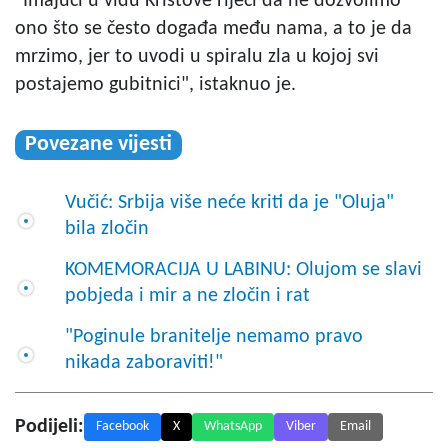
"Imajući u vidu Kristove riječi da ne dozvolimo
ono što se često događa među nama, a to je da
mrzimo, jer to uvodi u spiralu zla u kojoj svi
postajemo gubitnici", istaknuo je.
Povezane vijesti
Vučić: Srbija više neće kriti da je "Oluja"
bila zločin
KOMEMORACIJA U LABINU: Olujom se slavi
pobjeda i mir a ne zločin i rat
"Poginule branitelje nemamo pravo
nikada zaboraviti!"
Podijeli:
Facebook
X
WhatsApp
Viber
Email