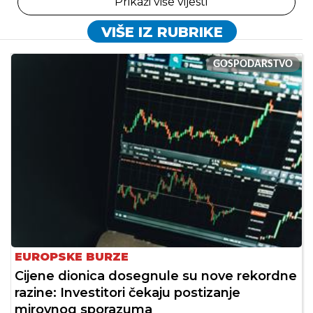
Prikaži više vijesti
VIŠE IZ RUBRIKE
GOSPODARSTVO
EUROPSKE BURZE
Cijene dionica dosegnule su nove rekordne
razine: Investitori čekaju postizanje
mirovnog sporazuma