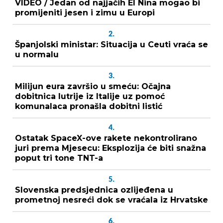
VIDEO / Jedan od najjačih El Nina mogao bi
promijeniti jesen i zimu u Europi
2.
Španjolski ministar: Situacija u Ceuti vraća se
u normalu
3.
Milijun eura završio u smeću: Očajna
dobitnica lutrije iz Italije uz pomoć
komunalaca pronašla dobitni listić
4.
Ostatak SpaceX-ove rakete nekontrolirano
juri prema Mjesecu: Eksplozija će biti snažna
poput tri tone TNT-a
5.
Slovenska predsjednica ozlijeđena u
prometnoj nesreći dok se vraćala iz Hrvatske
6.