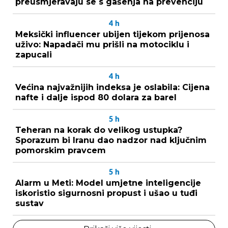
preusmjeravaju se s gašenja na prevenciju
4
h
Meksički influencer ubijen tijekom prijenosa
uživo: Napadači mu prišli na motociklu i
zapucali
4
h
Većina najvažnijih indeksa je oslabila: Cijena
nafte i dalje ispod 80 dolara za barel
5
h
Teheran na korak do velikog ustupka?
Sporazum bi Iranu dao nadzor nad ključnim
pomorskim pravcem
5
h
Alarm u Meti: Model umjetne inteligencije
iskoristio sigurnosni propust i ušao u tuđi
sustav