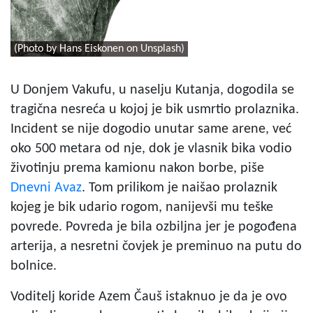
(Photo by Hans Eiskonen on Unsplash)
U Donjem Vakufu, u naselju Kutanja, dogodila se
tragična nesreća u kojoj je bik usmrtio prolaznika.
Incident se nije dogodio unutar same arene, već
oko 500 metara od nje, dok je vlasnik bika vodio
životinju prema kamionu nakon borbe, piše
Dnevni Avaz
. Tom prilikom je naišao prolaznik
kojeg je bik udario rogom, nanijevši mu teške
povrede. Povreda je bila ozbiljna jer je pogođena
arterija, a nesretni čovjek je preminuo na putu do
bolnice.
Voditelj koride Azem Čauš istaknuo je da je ovo