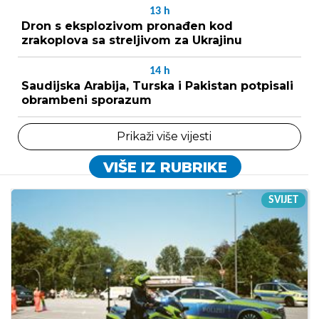
13
h
Dron s eksplozivom pronađen kod
zrakoplova sa streljivom za Ukrajinu
14
h
Saudijska Arabija, Turska i Pakistan potpisali
obrambeni sporazum
Prikaži više vijesti
VIŠE IZ RUBRIKE
SVIJET