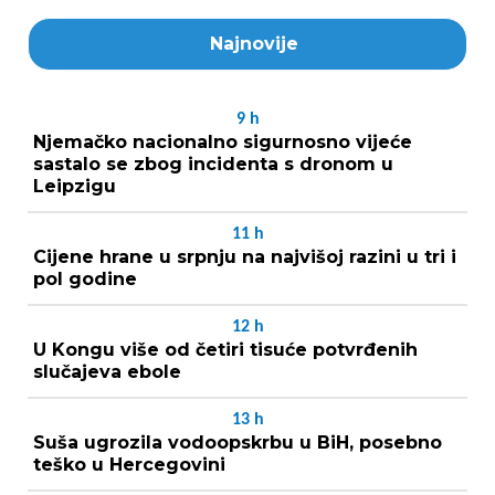
Najnovije
9
h
Njemačko nacionalno sigurnosno vijeće
sastalo se zbog incidenta s dronom u
Leipzigu
11
h
Cijene hrane u srpnju na najvišoj razini u tri i
pol godine
12
h
U Kongu više od četiri tisuće potvrđenih
slučajeva ebole
13
h
Suša ugrozila vodoopskrbu u BiH, posebno
teško u Hercegovini