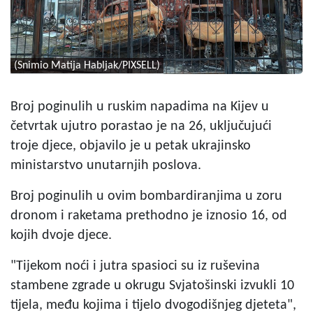
(Snimio Matija Habljak/PIXSELL)
Broj poginulih u ruskim napadima na Kijev u
četvrtak ujutro porastao je na 26, uključujući
troje djece, objavilo je u petak ukrajinsko
ministarstvo unutarnjih poslova.
Broj poginulih u ovim bombardiranjima u zoru
dronom i raketama prethodno je iznosio 16, od
kojih dvoje djece.
"Tijekom noći i jutra spasioci su iz ruševina
stambene zgrade u okrugu Svjatošinski izvukli 10
tijela, među kojima i tijelo dvogodišnjeg djeteta",