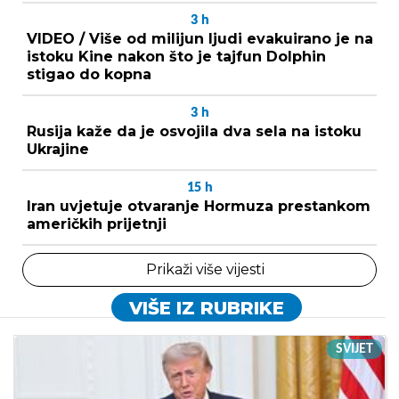
3
h
VIDEO / Više od milijun ljudi evakuirano je na
istoku Kine nakon što je tajfun Dolphin
stigao do kopna
3
h
Rusija kaže da je osvojila dva sela na istoku
Ukrajine
15
h
Iran uvjetuje otvaranje Hormuza prestankom
američkih prijetnji
Prikaži više vijesti
VIŠE IZ RUBRIKE
SVIJET