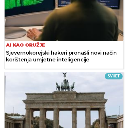
AI KAO ORUŽJE
Sjevernokorejski hakeri pronašli novi način
korištenja umjetne inteligencije
SVIJET