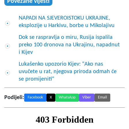
Povezane vijesti
NAPADI NA SJEVEROISTOKU UKRAJINE,
eksplozije u Harkivu, borbe u Mikolajivu
Dok se raspravlja o miru, Rusija ispalila
preko 100 dronova na Ukrajinu, napadnut
i Kijev
Lukašenko upozorio Kijev: "Ako nas
uvučete u rat, njegova priroda odmah će
se promijeniti"
Podijeli:
Facebook
X
WhatsApp
Viber
Email