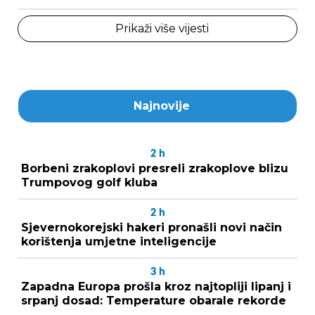
Prikaži više vijesti
Najnovije
2
h
Borbeni zrakoplovi presreli zrakoplove blizu
Trumpovog golf kluba
2
h
Sjevernokorejski hakeri pronašli novi način
korištenja umjetne inteligencije
3
h
Zapadna Europa prošla kroz najtopliji lipanj i
srpanj dosad: Temperature obarale rekorde