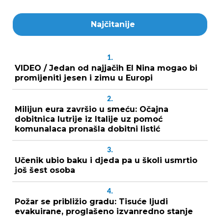
Najčitanije
1.
VIDEO / Jedan od najjačih El Nina mogao bi
promijeniti jesen i zimu u Europi
2.
Milijun eura završio u smeću: Očajna
dobitnica lutrije iz Italije uz pomoć
komunalaca pronašla dobitni listić
3.
Učenik ubio baku i djeda pa u školi usmrtio
još šest osoba
4.
Požar se približio gradu: Tisuće ljudi
evakuirane, proglašeno izvanredno stanje