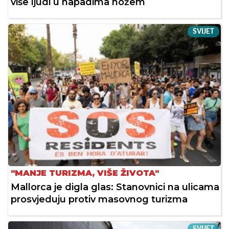
više ljudi u napadima nožem
SVIJET
"MANJE TURIZMA, VIŠE ŽIVOTA"
Mallorca je digla glas: Stanovnici na ulicama
prosvjeduju protiv masovnog turizma
SVIJET