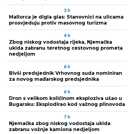
3
h
Mallorca je digla glas: Stanovnici na ulicama
prosvjeduju protiv masovnog turizma
4
h
Zbog niskog vodostaja rijeka, Njemačka
ukida zabranu teretnog cestovnog prometa
nedjeljom
6
h
Bivši predsjednik Vrhovnog suda nominiran
za novog mađarskog predsjednika
6
h
Dron s velikom količinom eksploziva ušao u
Bugarsku: Eksplodirao kod važnog plinovoda
7
h
Njemačka zbog niskog vodostaja ukida
zabranu vožnje kamiona nedjeljom