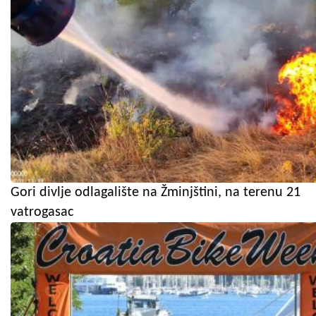
Gori divlje odlagalište na Žminjštini, na terenu 21
vatrogasac