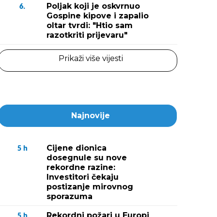
Poljak koji je oskvrnuo
6.
Gospine kipove i zapalio
oltar tvrdi: "Htio sam
razotkriti prijevaru"
Prikaži više vijesti
Najnovije
Cijene dionica
5
h
dosegnule su nove
rekordne razine:
Investitori čekaju
postizanje mirovnog
sporazuma
Rekordni požari u Europi
5
h