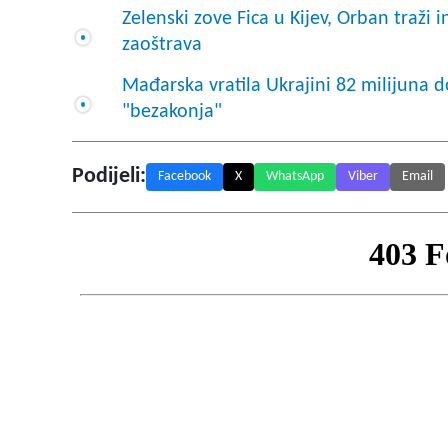
Zelenski zove Fica u Kijev, Orban traži
zaoštrava
Mađarska vratila Ukrajini 82 milijuna do
"bezakonja"
Podijeli:
Facebook
X
WhatsApp
Viber
Email