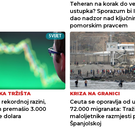
Teheran na korak do ve
ustupka? Sporazum bi 
dao nadzor nad ključn
pomorskim pravcem
SVIJET
KA TRŽIŠTA
KRIZA NA GRANICI
rekordnoj razini,
Ceuta se oporavlja od 
 premašio 3.000
72.000 migranata: Traž
e dolara
maloljetnike razmjesti 
Španjolskoj