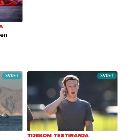
A
jen
:
SVIJET
SVIJET
TIJEKOM TESTIRANJA