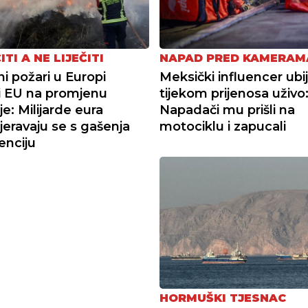
ITI A NE LIJEČITI
NAPAD PRED KAMERAM
i požari u Europi
Meksički influencer ubi
li EU na promjenu
tijekom prijenosa uživo
je: Milijarde eura
Napadači mu prišli na
eravaju se s gašenja
motociklu i zapucali
enciju
HORMUŠKI TJESNAC