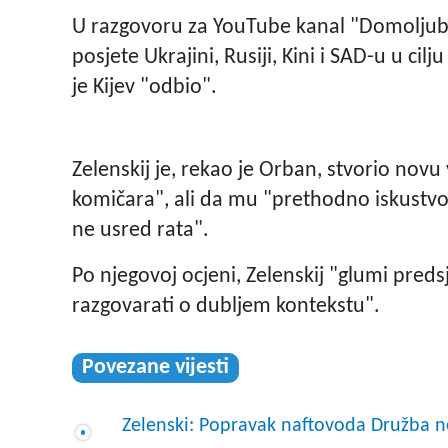
U razgovoru za YouTube kanal "Domoljub"
posjete Ukrajini, Rusiji, Kini i SAD-u u cil
je Kijev "odbio".
Zelenskij je, rekao je Orban, stvorio novu 
komičara", ali da mu "prethodno iskust
ne usred rata".
Po njegovoj ocjeni, Zelenskij "glumi preds
razgovarati o dubljem kontekstu".
Povezane vijesti
Zelenski: Popravak naftovoda Družba ne