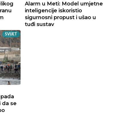
likog
Alarm u Meti: Model umjetne
Iranu
inteligencije iskoristio
im
sigurnosni propust i ušao u
tuđi sustav
SVIJET
upada
i da se
po