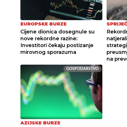
EUROPSKE BURZE
SPRIJEČ
Cijene dionica dosegnule su
Rekordn
nove rekordne razine:
natjera
Investitori čekaju postizanje
strategi
mirovnog sporazuma
preusmj
na prev
GOSPODARSTVO
AZIJSKE BURZE