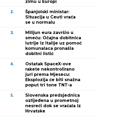
zimu u Europi
Španjolski ministar:
2.
Situacija u Ceuti vraća
se u normalu
Milijun eura završio u
3.
smeću: Očajna dobitnica
lutrije iz Italije uz pomoć
komunalaca pronašla
dobitni listić
Ostatak SpaceX-ove
4.
rakete nekontrolirano
juri prema Mjesecu:
Eksplozija će biti snažna
poput tri tone TNT-a
Slovenska predsjednica
5.
ozlijeđena u prometnoj
nesreći dok se vraćala iz
Hrvatske