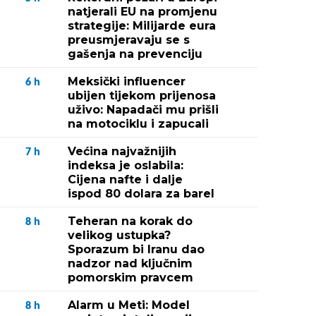
natjerali EU na promjenu
strategije: Milijarde eura
preusmjeravaju se s
gašenja na prevenciju
Meksički influencer
6
h
ubijen tijekom prijenosa
uživo: Napadači mu prišli
na motociklu i zapucali
Većina najvažnijih
7
h
indeksa je oslabila:
Cijena nafte i dalje
ispod 80 dolara za barel
Teheran na korak do
8
h
velikog ustupka?
Sporazum bi Iranu dao
nadzor nad ključnim
pomorskim pravcem
Alarm u Meti: Model
8
h