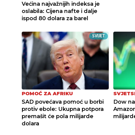
Većina najvažnijih indeksa je
oslabila: Cijena nafte i dalje
ispod 80 dolara za barel
SVIJET
POMOĆ ZA AFRIKU
SVJETS
SAD povećava pomoć u borbi
Dow na 
protiv ebole: Ukupna potpora
Amazon
premašit će pola milijarde
milijard
dolara