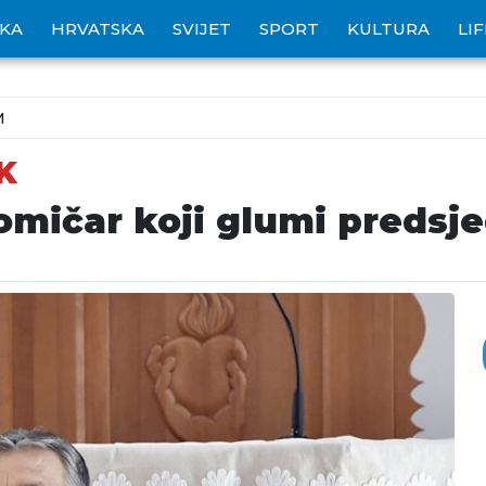
IKA
HRVATSKA
SVIJET
SPORT
KULTURA
LI
M
K
omičar koji glumi predsje