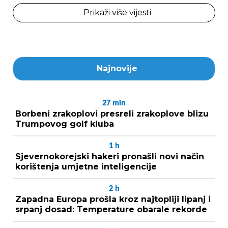
Prikaži više vijesti
Najnovije
27
min
Borbeni zrakoplovi presreli zrakoplove blizu
Trumpovog golf kluba
1
h
Sjevernokorejski hakeri pronašli novi način
korištenja umjetne inteligencije
2
h
Zapadna Europa prošla kroz najtopliji lipanj i
srpanj dosad: Temperature obarale rekorde