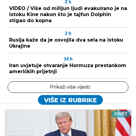
2
h
VIDEO / Više od milijun ljudi evakuirano je na
istoku Kine nakon što je tajfun Dolphin
stigao do kopna
2
h
Rusija kaže da je osvojila dva sela na istoku
Ukrajine
14
h
Iran uvjetuje otvaranje Hormuza prestankom
američkih prijetnji
Prikaži više vijesti
VIŠE IZ RUBRIKE
SVIJET