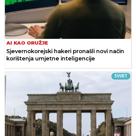
AI KAO ORUŽJE
Sjevernokorejski hakeri pronašli novi način
korištenja umjetne inteligencije
SVIJET