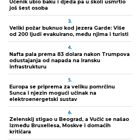
Učenik ubio baku i djeda pa u školi usmrtio
još šest osoba
3.
Veliki požar buknuo kod jezera Garde: Više
od 200 ljudi evakuirano, među njima i turisti
4.
Nafta pala prema 83 dolara nakon Trumpova
odustajanja od napada na iransku
infrastrukturu
5.
Europa se priprema za veliku pomrčinu
Sunca i njezin mogući učinak na
elektroenergetski sustav
6.
Zelenskij stigao u Beograd, a Vučić se našao
između Bruxellesa, Moskve i domaćih
kritičara