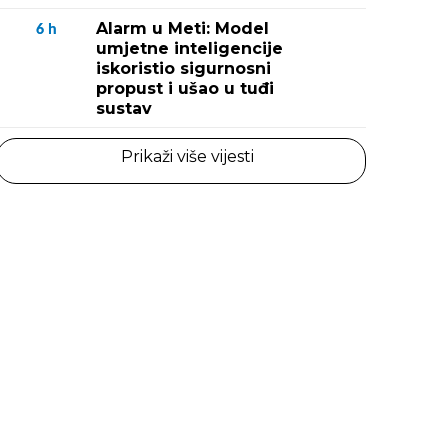
Alarm u Meti: Model
6
h
umjetne inteligencije
iskoristio sigurnosni
propust i ušao u tuđi
sustav
Prikaži više vijesti