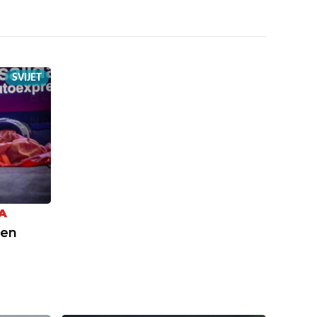
SVIJET
A
jen
: