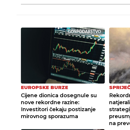
GOSPODARSTVO
EUROPSKE BURZE
SPRIJEČ
Cijene dionica dosegnule su
Rekordn
nove rekordne razine:
natjera
Investitori čekaju postizanje
strategi
mirovnog sporazuma
preusmj
na prev