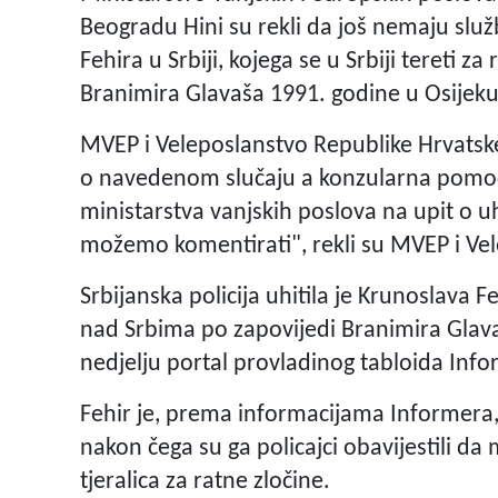
Beogradu Hini su rekli da još nemaju slu
Fehira u Srbiji, kojega se u Srbiji tereti 
Branimira Glavaša 1991. godine u Osijeku
MVEP i Veleposlanstvo Republike Hrvatsk
o navedenom slučaju a konzularna pomoć 
ministarstva vanjskih poslova na upit o 
možemo komentirati", rekli su MVEP i Ve
Srbijanska policija uhitila je Krunoslava Fe
nad Srbima po zapovijedi Branimira Glavaš
nedjelju portal provladinog tabloida Info
Fehir je, prema informacijama Informera,
nakon čega su ga policajci obavijestili da
tjeralica za ratne zločine.