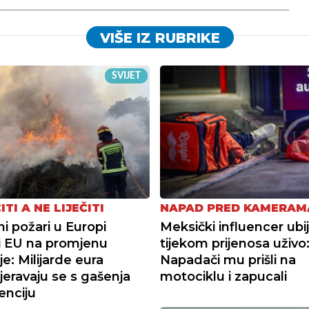
VIŠE IZ RUBRIKE
SVIJET
ITI A NE LIJEČITI
NAPAD PRED KAMERAM
i požari u Europi
Meksički influencer ubi
li EU na promjenu
tijekom prijenosa uživo
je: Milijarde eura
Napadači mu prišli na
eravaju se s gašenja
motociklu i zapucali
enciju