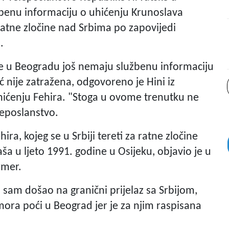
žbenu informaciju o uhićenju Krunoslava
za ratne zločine nad Srbima po zapovijedi
.
e u Beogradu još nemaju službenu informaciju
nije zatražena, odgovoreno je Hini iz
uhićenju Fehira. "Stoga u ovome trenutku ne
leposlanstvo.
hira, kojeg se u Srbiji tereti za ratne zločine
a u ljeto 1991. godine u Osijeku, objavio je u
rmer.
 sam došao na granični prijelaz sa Srbijom,
 mora poći u Beograd jer je za njim raspisana