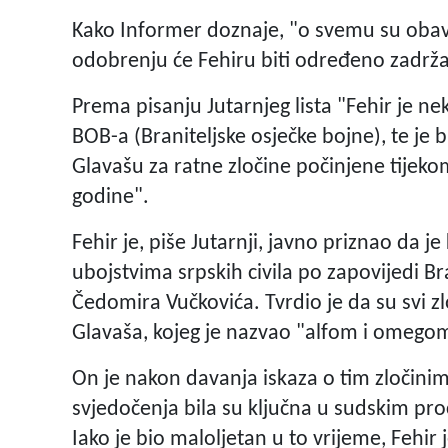
Kako Informer doznaje, "o svemu su obavije
odobrenju će Fehiru biti određeno zadrža
Prema pisanju Jutarnjeg lista "Fehir je nek
BOB-a (Braniteljske osječke bojne), te je 
Glavašu za ratne zločine počinjene tijek
godine".
Fehir je, piše Jutarnji, javno priznao da 
ubojstvima srpskih civila po zapovijedi Br
Čedomira Vučkovića. Tvrdio je da su svi zlo
Glavaša, kojeg je nazvao "alfom i omegom
On je nakon davanja iskaza o tim zločinim
svjedočenja bila su ključna u sudskim pro
Iako je bio maloljetan u to vrijeme, Fehir j