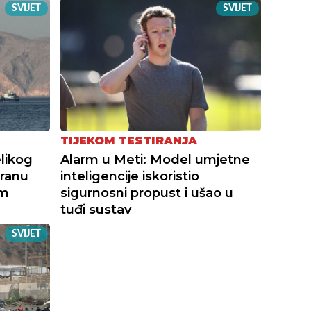
SVIJET
SVIJET
TIJEKOM TESTIRANJA
likog
Alarm u Meti: Model umjetne
Iranu
inteligencije iskoristio
im
sigurnosni propust i ušao u
tuđi sustav
SVIJET