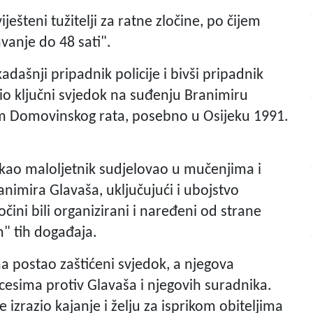
šteni tužitelji za ratne zločine, po čijem
vanje do 48 sati".
adašnji pripadnik policije i bivši pripadnik
bio ključni svjedok na suđenju Branimiru
om Domovinskog rata, posebno u Osijeku 1991.
je kao maloljetnik sudjelovao u mučenjima i
animira Glavaša, uključujući i ubojstvo
čini bili organizirani i naređeni od strane
" tih događaja.
a postao zaštićeni svjedok, a njegova
cesima protiv Glavaša i njegovih suradnika.
e izrazio kajanje i želju za isprikom obiteljima