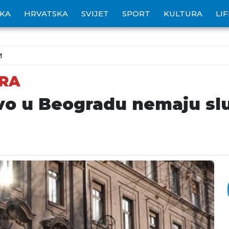
IKA
HRVATSKA
SVIJET
SPORT
KULTURA
LI
M
ARA
vo u Beogradu nemaju slu