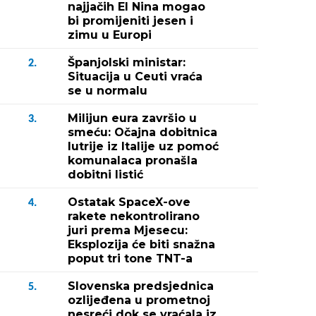
najjačih El Nina mogao
bi promijeniti jesen i
zimu u Europi
Španjolski ministar:
2.
Situacija u Ceuti vraća
se u normalu
Milijun eura završio u
3.
smeću: Očajna dobitnica
lutrije iz Italije uz pomoć
komunalaca pronašla
dobitni listić
Ostatak SpaceX-ove
4.
rakete nekontrolirano
juri prema Mjesecu:
Eksplozija će biti snažna
poput tri tone TNT-a
Slovenska predsjednica
5.
ozlijeđena u prometnoj
nesreći dok se vraćala iz