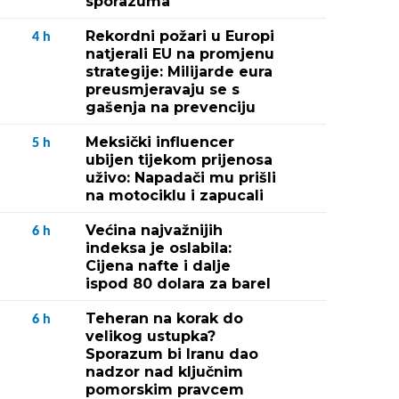
sporazuma
Rekordni požari u Europi
4
h
natjerali EU na promjenu
strategije: Milijarde eura
preusmjeravaju se s
gašenja na prevenciju
Meksički influencer
5
h
ubijen tijekom prijenosa
uživo: Napadači mu prišli
na motociklu i zapucali
Većina najvažnijih
6
h
indeksa je oslabila:
Cijena nafte i dalje
ispod 80 dolara za barel
Teheran na korak do
6
h
velikog ustupka?
Sporazum bi Iranu dao
nadzor nad ključnim
pomorskim pravcem