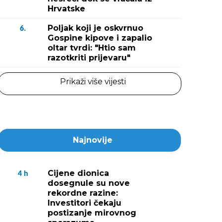
Hrvatske
Poljak koji je oskvrnuo
6.
Gospine kipove i zapalio
oltar tvrdi: "Htio sam
razotkriti prijevaru"
Prikaži više vijesti
Najnovije
Cijene dionica
4
h
dosegnule su nove
rekordne razine:
Investitori čekaju
postizanje mirovnog