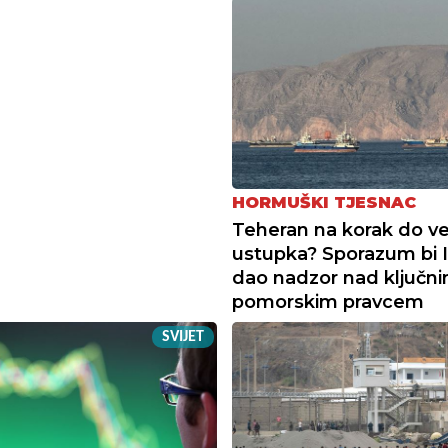
HORMUŠKI TJESNAC
Teheran na korak do ve
ustupka? Sporazum bi 
dao nadzor nad ključn
pomorskim pravcem
SVIJET