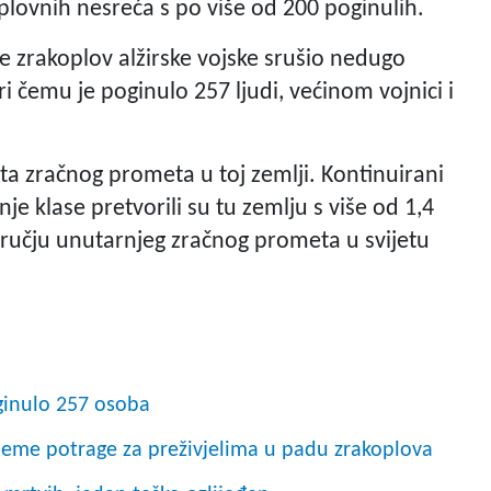
oplovnih nesreća s po više od 200 poginulih.
e zrakoplov alžirske vojske srušio nedugo
ri čemu je poginulo 257 ljudi, većinom vojnici i
ata zračnog prometa u toj zemlji. Kontinuirani
nje klase pretvorili su tu zemlju s više od 1,4
odručju unutarnjeg zračnog prometa u svijetu
oginulo 257 osoba
eme potrage za preživjelima u padu zrakoplova