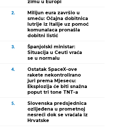
zimu u Europi
Milijun eura završio u
2.
smeću: Očajna dobitnica
lutrije iz Italije uz pomoć
komunalaca pronašla
dobitni listić
Španjolski ministar:
3.
Situacija u Ceuti vraća
se u normalu
Ostatak SpaceX-ove
4.
rakete nekontrolirano
juri prema Mjesecu:
Eksplozija će biti snažna
poput tri tone TNT-a
Slovenska predsjednica
5.
ozlijeđena u prometnoj
nesreći dok se vraćala iz
Hrvatske