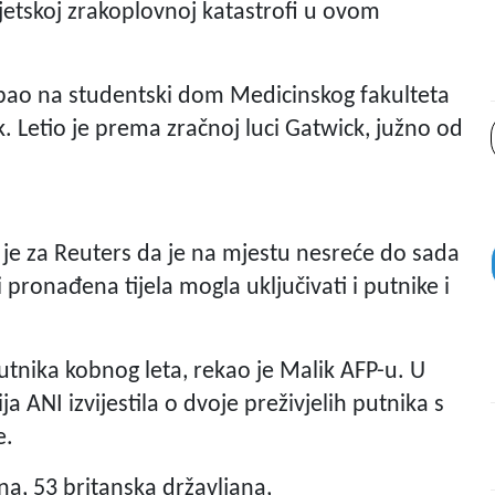
vjetskoj zrakoplovnoj katastrofi u ovom
i pao na studentski dom Medicinskog fakulteta
. Letio je prema zračnoj luci Gatwick, južno od
o je za Reuters da je na mjestu nesreće do sada
 pronađena tijela mogla uključivati i putnike i
tnika kobnog leta, rekao je Malik AFP-u. U
ANI izvijestila o dvoje preživjelih putnika s
be.
ana, 53 britanska državljana,