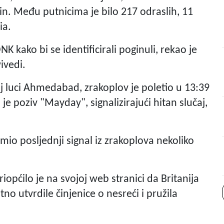
in. Među putnicima je bilo 217 odraslih, 11
ia.
 kako bi se identificirali poginuli, rekao je
ivedi.
 luci Ahmedabad, zrakoplov je poletio u 13:39
e poziv "Mayday", signalizirajući hitan slučaj,
imio posljednji signal iz zrakoplova nekoliko
iopćilo je na svojoj web stranici da Britanija
tno utvrdile činjenice o nesreći i pružila