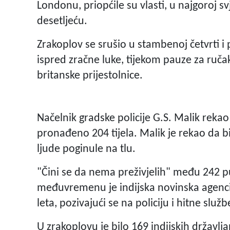
Londonu, priopćile su vlasti, u najgoroj s
desetljeću.
Zrakoplov se srušio u stambenoj četvrti 
ispred zračne luke, tijekom pauze za ručak
britanske prijestolnice.
Načelnik gradske policije G.S. Malik reka
pronađeno 204 tijela. Malik je rekao da bi
ljude poginule na tlu.
"Čini se da nema preživjelih" među 242 pu
međuvremenu je indijska novinska agencija 
leta, pozivajući se na policiju i hitne služ
U zrakoplovu je bilo 169 indijskih državlj