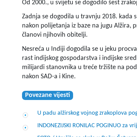
Od 2000., u svijetu se dogodilo šest zrak
Zadnja se dogodila u travnju 2018. kada s
nakon polijetanja iz baze na jugu Alžira, p
članovi njihovih obitelji.
Nesreća u Indiji dogodila se u jeku procv
rast indijskog gospodarstva i indijske sred
milijardi stanovnika u treće tržište na p
nakon SAD-a i Kine.
Povezane vijesti
U padu alžirskog vojnog zrakoplova p
INDONEZIJSKI RONILAC POGINUO za vrij