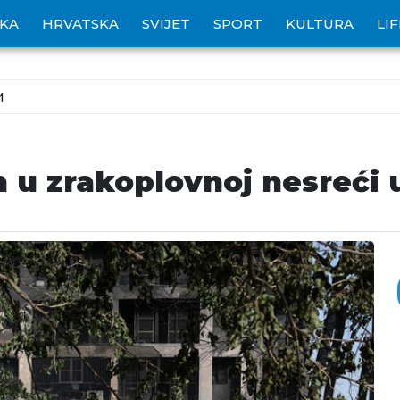
IKA
HRVATSKA
SVIJET
SPORT
KULTURA
LI
M
 u zrakoplovnoj nesreći u