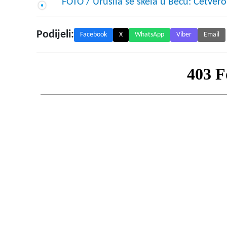
FOTO / Urušila se skela u Beču: Četvero
Podijeli:
Facebook
X
WhatsApp
Viber
Email