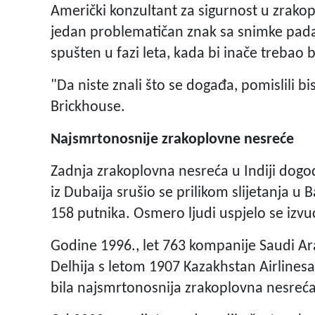
Američki konzultant za sigurnost u zrako
jedan problematičan znak sa snimke pada z
spušten u fazi leta, kada bi inače trebao b
"Da niste znali što se događa, pomislili bi
Brickhouse.
Najsmrtonosnije zrakoplovne nesreće
Zadnja zrakoplovna nesreća u Indiji dogodi
iz Dubaija srušio se prilikom slijetanja u
158 putnika. Osmero ljudi uspjelo se izvuć
Godine 1996., let 763 kompanije Saudi Ara
Delhija s letom 1907 Kazakhstan Airlinesa.
bila najsmrtonosnija zrakoplovna nesreća