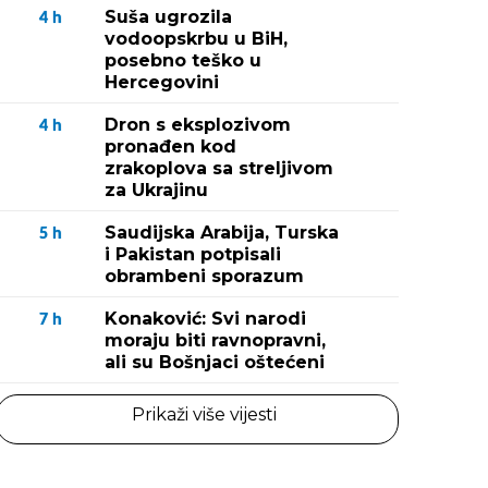
Suša ugrozila
4
h
vodoopskrbu u BiH,
posebno teško u
Hercegovini
Dron s eksplozivom
4
h
pronađen kod
zrakoplova sa streljivom
za Ukrajinu
Saudijska Arabija, Turska
5
h
i Pakistan potpisali
obrambeni sporazum
Konaković: Svi narodi
7
h
moraju biti ravnopravni,
ali su Bošnjaci oštećeni
Prikaži više vijesti