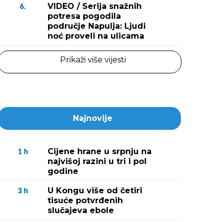
VIDEO / Serija snažnih
6.
potresa pogodila
područje Napulja: Ljudi
noć proveli na ulicama
Prikaži više vijesti
Najnovije
Cijene hrane u srpnju na
1
h
najvišoj razini u tri i pol
godine
U Kongu više od četiri
3
h
tisuće potvrđenih
slučajeva ebole