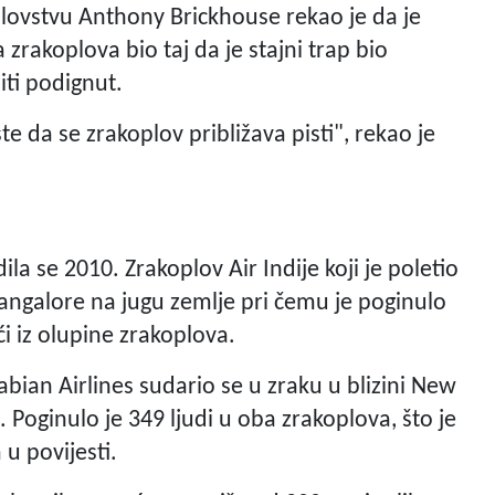
plovstvu Anthony Brickhouse rekao je da je
rakoplova bio taj da je stajni trap bio
iti podignut.
ste da se zrakoplov približava pisti", rekao je
la se 2010. Zrakoplov Air Indije koji je poletio
 Bangalore na jugu zemlje pri čemu je poginulo
i iz olupine zrakoplova.
bian Airlines sudario se u zraku u blizini New
 Poginulo je 349 ljudi u oba zrakoplova, što je
 u povijesti.