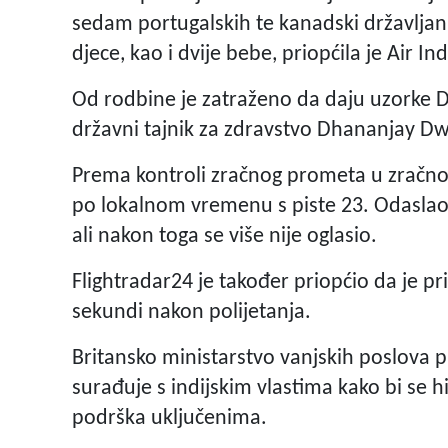
sedam portugalskih te kanadski državljan
djece, kao i dvije bebe, priopćila je Air Ind
Od rodbine je zatraženo da daju uzorke DNK
državni tajnik za zdravstvo Dhananjay Dw
Prema kontroli zračnog prometa u zračnoj
po lokalnom vremenu s piste 23. Odaslao j
ali nakon toga se više nije oglasio.
Flightradar24 je također priopćio da je pr
sekundi nakon polijetanja.
Britansko ministarstvo vanjskih poslova pr
surađuje s indijskim vlastima kako bi se hi
podrška uključenima.