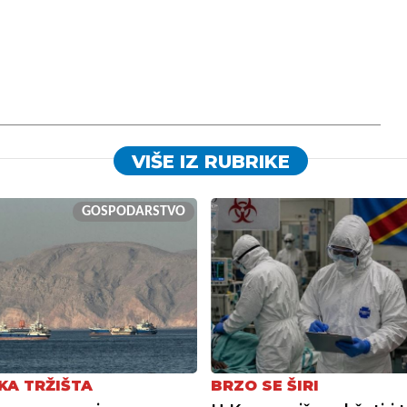
VIŠE IZ RUBRIKE
GOSPODARSTVO
KA TRŽIŠTA
BRZO SE ŠIRI