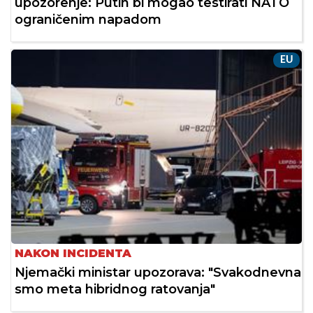
upozorenje: Putin bi mogao testirati NATO
ograničenim napadom
EU
NAKON INCIDENTA
Njemački ministar upozorava: "Svakodnevna
smo meta hibridnog ratovanja"