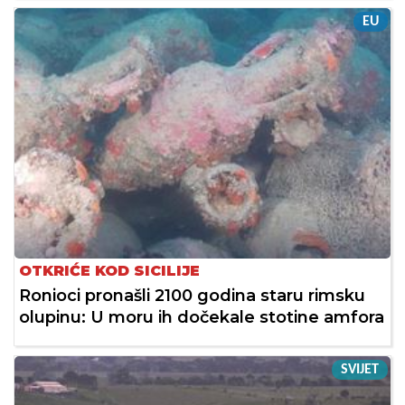
EU
OTKRIĆE KOD SICILIJE
Ronioci pronašli 2100 godina staru rimsku
olupinu: U moru ih dočekale stotine amfora
SVIJET