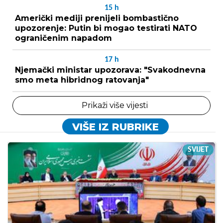
15
h
Američki mediji prenijeli bombastično
upozorenje: Putin bi mogao testirati NATO
ograničenim napadom
17
h
Njemački ministar upozorava: "Svakodnevna
smo meta hibridnog ratovanja"
Prikaži više vijesti
VIŠE IZ RUBRIKE
SVIJET