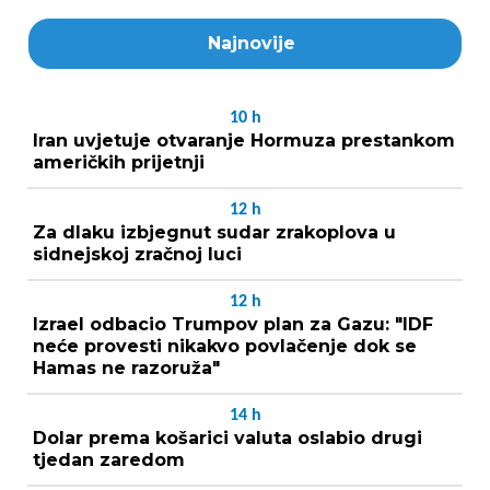
Najnovije
10
h
Iran uvjetuje otvaranje Hormuza prestankom
američkih prijetnji
12
h
Za dlaku izbjegnut sudar zrakoplova u
sidnejskoj zračnoj luci
12
h
Izrael odbacio Trumpov plan za Gazu: "IDF
neće provesti nikakvo povlačenje dok se
Hamas ne razoruža"
14
h
Dolar prema košarici valuta oslabio drugi
tjedan zaredom