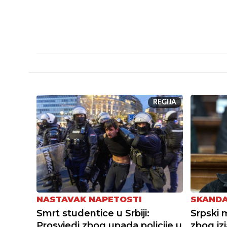
REGIJA
NASTAVAK NAPETOSTI
SKAND
Smrt studentice u Srbiji:
Srpski m
Prosvjedi zbog upada policije u
zbog izj