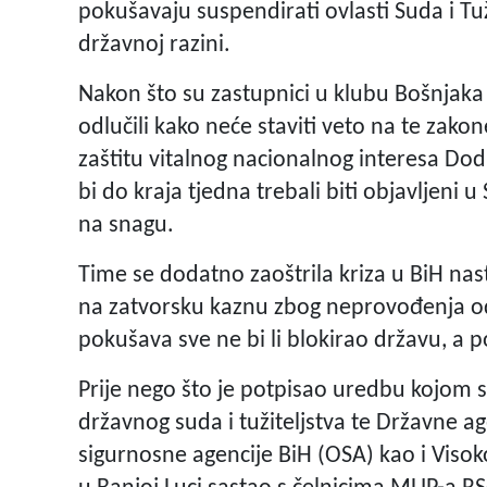
pokušavaju suspendirati ovlasti Suda i Tuž
državnoj razini.
Nakon što su zastupnici u klubu Bošnjaka
odlučili kako neće staviti veto na te zako
zaštitu vitalnog nacionalnog interesa Dod
bi do kraja tjedna trebali biti objavljeni 
na snagu.
Time se dodatno zaoštrila kriza u BiH na
na zatvorsku kaznu zbog neprovođenja od
pokušava sve ne bi li blokirao državu, a p
Prije nego što je potpisao uredbu kojom s
državnog suda i tužiteljstva te Državne age
sigurnosne agencije BiH (OSA) kao i Visoko