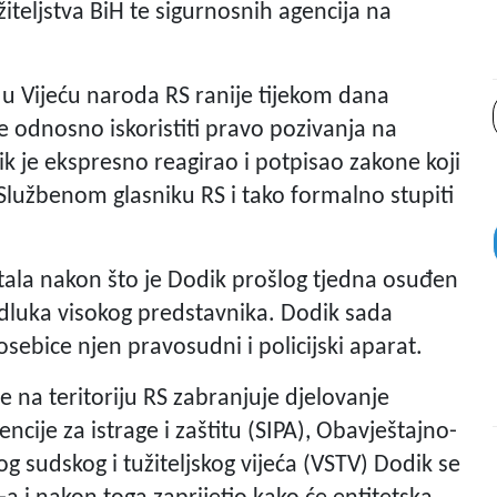
iteljstva BiH te sigurnosnih agencija na
 u Vijeću naroda RS ranije tijekom dana
ne odnosno iskoristiti pravo pozivanja na
ik je ekspresno reagirao i potpisao zakone koji
u Službenom glasniku RS i tako formalno stupiti
stala nakon što je Dodik prošlog tjedna osuđen
luka visokog predstavnika. Dodik sada
osebice njen pravosudni i policijski aparat.
e na teritoriju RS zabranjuje djelovanje
ncije za istrage i zaštitu (SIPA), Obavještajno-
g sudskog i tužiteljskog vijeća (VSTV) Dodik se