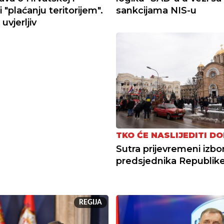
 i "plaćanju teritorijem".
sankcijama NIS-u
 uvjerljiv
TKO ĆE NASLIJEDITI DO
Sutra prijevremeni izbor
predsjednika Republik
REGIJA