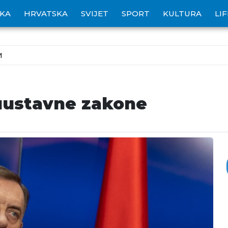
IKA
HRVATSKA
SVIJET
SPORT
KULTURA
LI
M
uustavne zakone