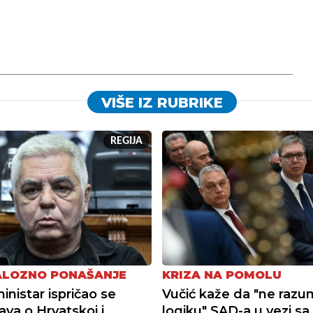
VIŠE IZ RUBRIKE
REGIJA
ALOZNO PONAŠANJE
KRIZA NA POMOLU
inistar ispričao se
Vučić kaže da "ne razu
ava o Hrvatskoj i
logiku" SAD-a u vezi sa