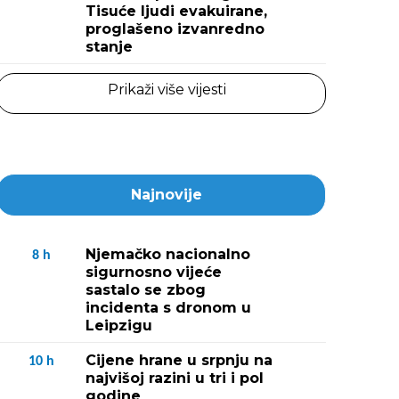
Tisuće ljudi evakuirane,
proglašeno izvanredno
stanje
Prikaži više vijesti
Najnovije
Njemačko nacionalno
8
h
sigurnosno vijeće
sastalo se zbog
incidenta s dronom u
Leipzigu
Cijene hrane u srpnju na
10
h
najvišoj razini u tri i pol
godine