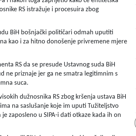
a i nakon toga zaprijetio kako će entitetska
nosnike RS istražuje i procesuira zbog
du BiH bošnjački političari odmah uputiti
ona kao i za hitno donošenje privremene mjere
lamenta RS da se presude Ustavnog suda BiH
ud ne priznaje jer ga ne smatra legitimnim s
zemna suca.
v visokih dužnosnika RS zbog kršenja ustava BiH
ima na saslušanje koje im uputi Tužiteljstvo
h je zaposleno u SIPA-i dati otkaze kada ih on