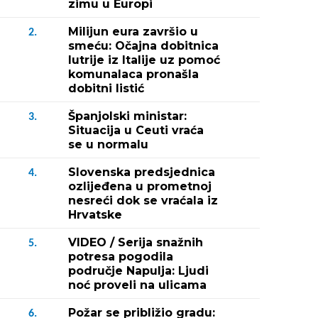
zimu u Europi
Milijun eura završio u
2.
smeću: Očajna dobitnica
lutrije iz Italije uz pomoć
komunalaca pronašla
dobitni listić
Španjolski ministar:
3.
Situacija u Ceuti vraća
se u normalu
Slovenska predsjednica
4.
ozlijeđena u prometnoj
nesreći dok se vraćala iz
Hrvatske
VIDEO / Serija snažnih
5.
potresa pogodila
područje Napulja: Ljudi
noć proveli na ulicama
Požar se približio gradu:
6.