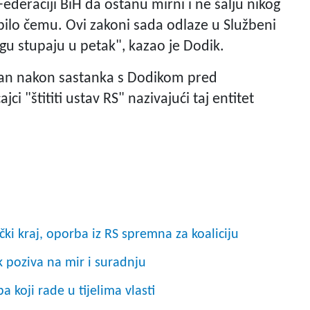
ederaciji BiH da ostanu mirni i ne šalju nikog
h bilo čemu. Ovi zakoni sada odlaze u Službeni
nagu stupaju u petak", kazao je Dodik.
aran nakon sastanka s Dodikom pred
ci "štititi ustav RS" nazivajući taj entitet
čki kraj, oporba iz RS spremna za koaliciju
 poziva na mir i suradnju
a koji rade u tijelima vlasti