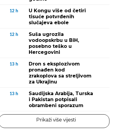
U Kongu više od četiri
12
h
tisuće potvrđenih
slučajeva ebole
Suša ugrozila
12
h
vodoopskrbu u BiH,
posebno teško u
Hercegovini
Dron s eksplozivom
13
h
pronađen kod
zrakoplova sa streljivom
za Ukrajinu
Saudijska Arabija, Turska
13
h
i Pakistan potpisali
obrambeni sporazum
Prikaži više vijesti