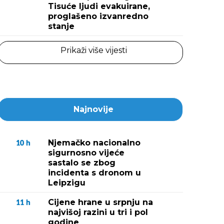
Tisuće ljudi evakuirane,
proglašeno izvanredno
stanje
Prikaži više vijesti
Najnovije
Njemačko nacionalno
10
h
sigurnosno vijeće
sastalo se zbog
incidenta s dronom u
Leipzigu
Cijene hrane u srpnju na
11
h
najvišoj razini u tri i pol
godine