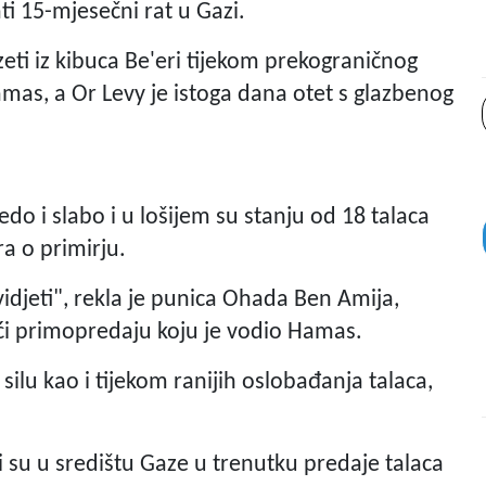
ati 15-mjesečni rat u Gazi.
zeti iz kibuca Be'eri tijekom prekograničnog
amas, a Or Levy je istoga dana otet s glazbenog
edo i slabo i u lošijem su stanju od 18 talaca
a o primirju.
vidjeti", rekla je punica Ohada Ben Amija,
i primopredaju koju je vodio Hamas.
lu kao i tijekom ranijih oslobađanja talaca,
su u središtu Gaze u trenutku predaje talaca