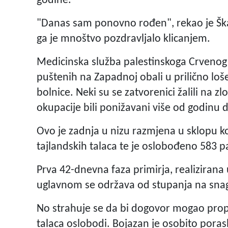
godine.
"Danas sam ponovno rođen", rekao je Šk
ga je mnoštvo pozdravljalo klicanjem.
Medicinska služba palestinskoga Crvenog 
puštenih na Zapadnoj obali u prilično loš
bolnice. Neki su se zatvorenici žalili na z
okupacije bili ponižavani više od godinu 
Ovo je zadnja u nizu razmjena u sklopu koj
tajlandskih talaca te je oslobođeno 583 p
Prva 42-dnevna faza primirja, realiziran
uglavnom se održava od stupanja na snagu
No strahuje se da bi dogovor mogao propas
talaca oslobodi. Bojazan je osobito por