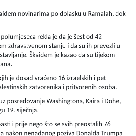
aidem novinarima po dolasku u Ramalah, dok
polumjeseca rekla je da je šest od 42
em zdravstvenom stanju i da su ih prevezli u
lostavljanje. Škaidem je kazao da su tijekom
dana.
ih je dosad vraćeno 16 izraelskih i pet
alestinskih zatvorenika i pritvorenih osoba.
a uz posredovanje Washingtona, Kaira i Dohe,
 19. siječnja.
ti i prije nego što se svih preostalih 76
asla nakon nenadanog poziva Donalda Trumpa