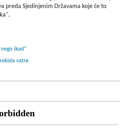
lava preda Sjedinjenim Državama koje će to
oka".
 nego ikad"
rekida vatre