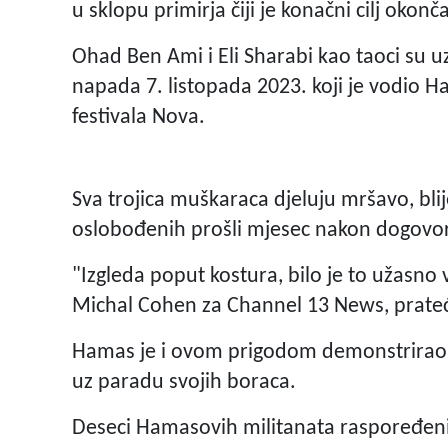
u sklopu primirja čiji je konačni cilj okonč
Ohad Ben Ami i Eli Sharabi kao taoci su u
napada 7. listopada 2023. koji je vodio H
festivala Nova.
Sva trojica muškaraca djeluju mršavo, blij
oslobođenih prošli mjesec nakon dogovor
"Izgleda poput kostura, bilo je to užasno 
Michal Cohen za Channel 13 News, prateć
Hamas je i ovom prigodom demonstrirao si
uz paradu svojih boraca.
Deseci Hamasovih militanata raspoređeni 