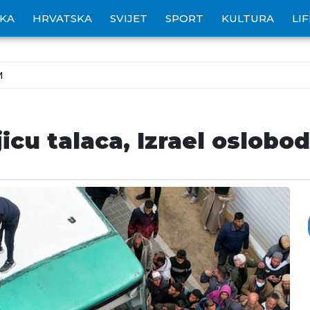
IKA
HRVATSKA
SVIJET
SPORT
KULTURA
LI
M
cu talaca, Izrael oslobod