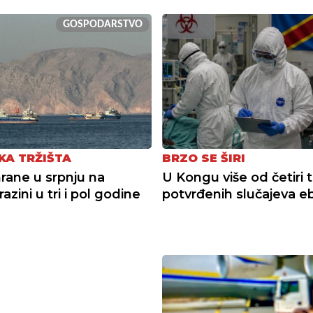
GOSPODARSTVO
KA TRŽIŠTA
BRZO SE ŠIRI
hrane u srpnju na
U Kongu više od četiri 
 razini u tri i pol godine
potvrđenih slučajeva e