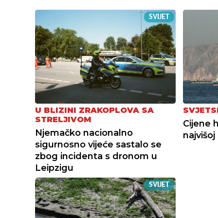
SVIJET
U BLIZINI ZRAKOPLOVA SA
SVJETS
STRELJIVOM
Cijene 
Njemačko nacionalno
najvišoj
sigurnosno vijeće sastalo se
zbog incidenta s dronom u
Leipzigu
SVIJET