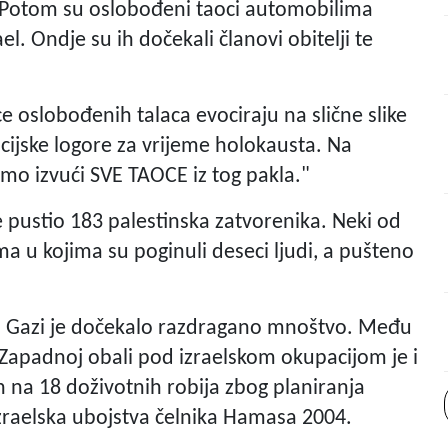
otom su oslobođeni taoci automobilima
l. Ondje su ih dočekali članovi obitelji te
ce oslobođenih talaca evociraju na slične slike
racijske logore za vrijeme holokausta. Na
mo izvući SVE TAOCE iz tog pakla."
e pustio 183 palestinska zatvorenika. Neki od
a u kojima su poginuli deseci ljudi, a pušteno
 Gazi je dočekalo razdragano mnoštvo. Među
Zapadnoj obali pod izraelskom okupacijom je i
n na 18 doživotnih robija zbog planiranja
zraelska ubojstva čelnika Hamasa 2004.