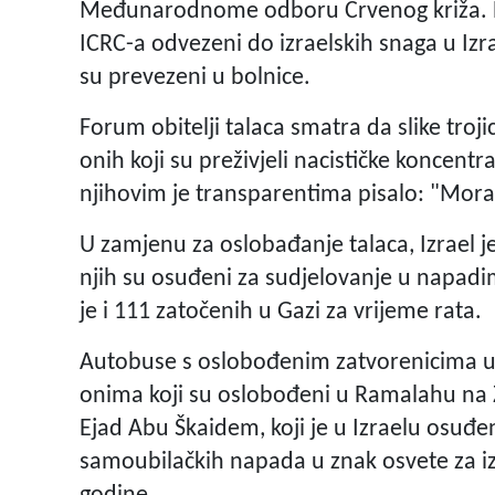
Međunarodnome odboru Crvenog križa. P
ICRC-a odvezeni do izraelskih snaga u Izrae
su prevezeni u bolnice.
Forum obitelji talaca smatra da slike troji
onih koji su preživjeli nacističke koncent
njihovim je transparentima pisalo: "Mora
U zamjenu za oslobađanje talaca, Izrael j
njih su osuđeni za sudjelovanje u napadim
je i 111 zatočenih u Gazi za vrijeme rata.
Autobuse s oslobođenim zatvorenicima u
onima koji su oslobođeni u Ramalahu na 
Ejad Abu Škaidem, koji je u Izraelu osuđe
samoubilačkih napada u znak osvete za i