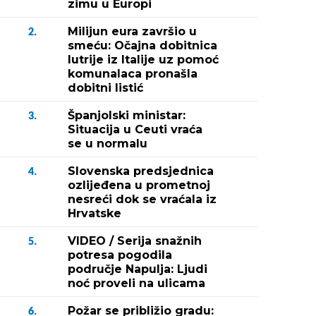
zimu u Europi
Milijun eura završio u
2.
smeću: Očajna dobitnica
lutrije iz Italije uz pomoć
komunalaca pronašla
dobitni listić
Španjolski ministar:
3.
Situacija u Ceuti vraća
se u normalu
Slovenska predsjednica
4.
ozlijeđena u prometnoj
nesreći dok se vraćala iz
Hrvatske
VIDEO / Serija snažnih
5.
potresa pogodila
područje Napulja: Ljudi
noć proveli na ulicama
Požar se približio gradu:
6.