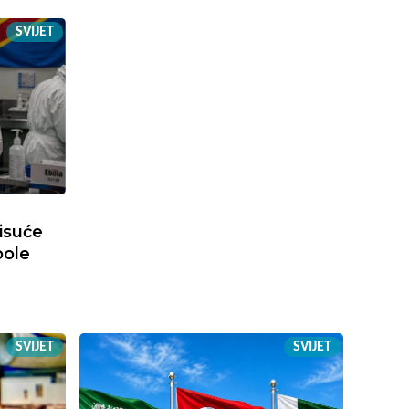
SVIJET
tisuće
bole
SVIJET
SVIJET