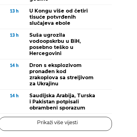
U Kongu više od četiri
13
h
tisuće potvrđenih
slučajeva ebole
Suša ugrozila
13
h
vodoopskrbu u BiH,
posebno teško u
Hercegovini
Dron s eksplozivom
14
h
pronađen kod
zrakoplova sa streljivom
za Ukrajinu
Saudijska Arabija, Turska
14
h
i Pakistan potpisali
obrambeni sporazum
Prikaži više vijesti