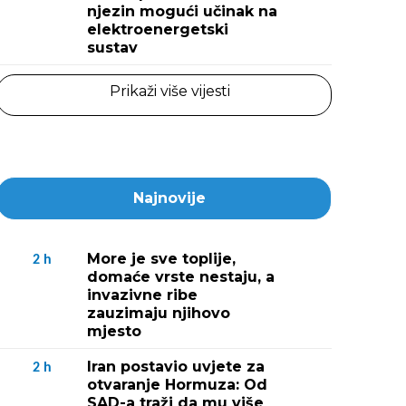
njezin mogući učinak na
elektroenergetski
sustav
Prikaži više vijesti
Najnovije
More je sve toplije,
2
h
domaće vrste nestaju, a
invazivne ribe
zauzimaju njihovo
mjesto
Iran postavio uvjete za
2
h
otvaranje Hormuza: Od
SAD-a traži da mu više