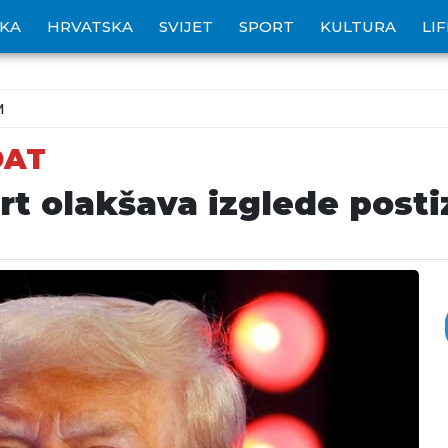
IKA
HRVATSKA
SVIJET
SPORT
KULTURA
LI
M
DAT
t olakšava izglede posti