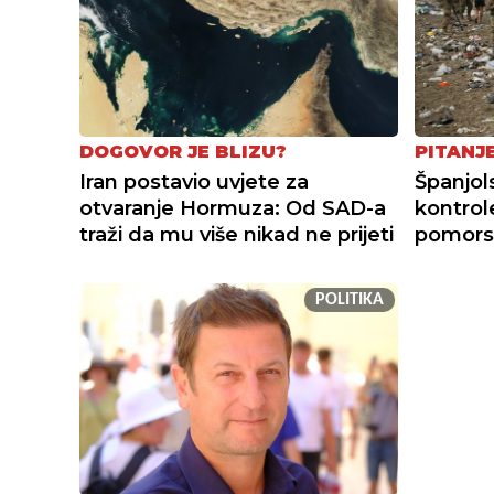
DOGOVOR JE BLIZU?
PITANJ
Iran postavio uvjete za
Španjol
otvaranje Hormuza: Od SAD-a
kontrole
traži da mu više nikad ne prijeti
pomorsk
POLITIKA