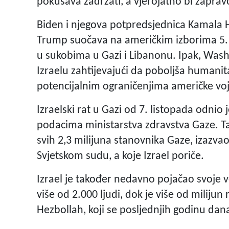
pokušava zadržati, a vjerojatno bi zaprav
Biden i njegova potpredsjednica Kamala H
Trump suočava na američkim izborima 5. 
u sukobima u Gazi i Libanonu. Ipak, Was
Izraelu zahtijevajući da poboljša humanitar
potencijalnim ograničenjima američke vo
Izraelski rat u Gazi od 7. listopada odnio
podacima ministarstva zdravstva Gaze. T
svih 2,3 milijuna stanovnika Gaze, izazvao
Svjetskom sudu, a koje Izrael poriče.
Izrael je također nedavno pojačao svoje 
više od 2.000 ljudi, dok je više od milijun 
Hezbollah, koji se posljednjih godinu dan