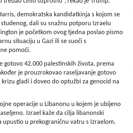
o trebao činiti suprotno”, rekao je Trump.
arris, demokratska kandidatkinja s kojom se
studenog, dali su snažnu potporu Izraelu
hington je početkom ovog tjedna poslao pismo
nu situaciju u Gazi ili se suoči s
jne pomoći.
 je gotovo 42.000 palestinskih života, prema
akođer je prouzrokovao raseljavanje gotovo
 krizu gladi i doveo do optužbi za genocid na
vojne operacije u Libanonu u kojem je ubijeno
raseljeno. Izrael kaže da cilja libanonski
a upustio u prekograničnu vatru s Izraelom.