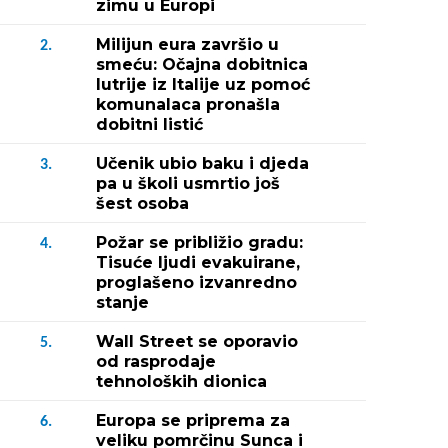
zimu u Europi
Milijun eura završio u
2.
smeću: Očajna dobitnica
lutrije iz Italije uz pomoć
komunalaca pronašla
dobitni listić
Učenik ubio baku i djeda
3.
pa u školi usmrtio još
šest osoba
Požar se približio gradu:
4.
Tisuće ljudi evakuirane,
proglašeno izvanredno
stanje
Wall Street se oporavio
5.
od rasprodaje
tehnoloških dionica
Europa se priprema za
6.
veliku pomrčinu Sunca i