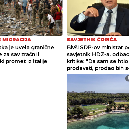
E MIGRACIJA
SAVJETNIK ĆORIĆA
ska je uvela granične
Bivši SDP-ov ministar 
 za sav zračni i
savjetnik HDZ-a, odbac
i promet iz Italije
kritike: "Da sam se htio
prodavati, prodao bih s