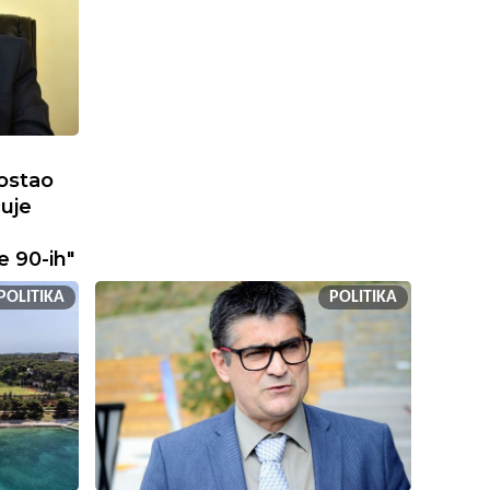
postao
uje
e 90-ih"
POLITIKA
POLITIKA