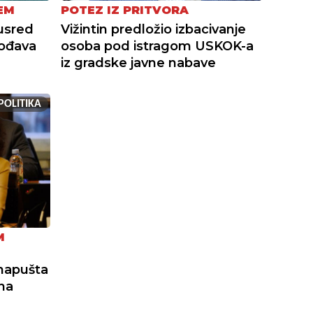
EM
POTEZ IZ PRITVORA
usred
Vižintin predložio izbacivanje
ođava
osoba pod istragom USKOK-a
iz gradske javne nabave
POLITIKA
M
 napušta
ina