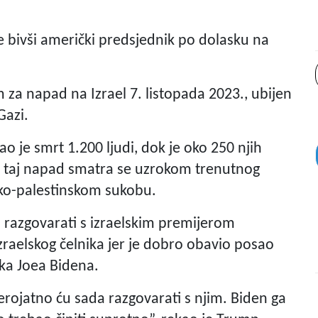
je bivši američki predsjednik po dolasku na
 za napad na Izrael 7. listopada 2023., ubijen
Gazi.
 je smrt 1.200 ljudi, dok je oko 250 njih
li taj napad smatra se uzrokom trenutnog
sko-palestinskom sukobu.
 razgovarati s izraelskim premijerom
aelskog čelnika jer je dobro obavio posao
ka Joea Bidena.
rojatno ću sada razgovarati s njim. Biden ga