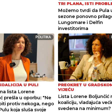
TRI PLANA, ISTI PROBL
Možemo tvrdi da Pula 
sezone ponovno prilag
Lungomare i Delfin
investitorima
POLITIKA
OALICIJA U PULI
PREOKRET U GRADSKO
VIJEĆU
na lista Lorene
Lista Lorene Boljunčić
ić prešla u oporbu: "Ne
koaliciju, vladajuća već
biti protiv nekoga, nego
svedena na minimum?
Pulu koja sluša svoje