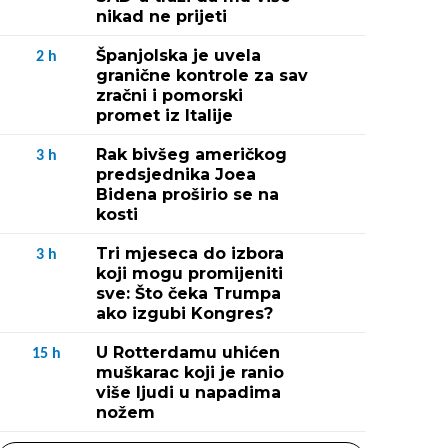
nikad ne prijeti
Španjolska je uvela
2
h
granične kontrole za sav
zračni i pomorski
promet iz Italije
Rak bivšeg američkog
3
h
predsjednika Joea
Bidena proširio se na
kosti
Tri mjeseca do izbora
3
h
koji mogu promijeniti
sve: Što čeka Trumpa
ako izgubi Kongres?
U Rotterdamu uhićen
15
h
muškarac koji je ranio
više ljudi u napadima
nožem