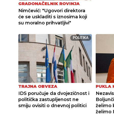
GRADONAČELNIK ROVINJA
Nimčević: "Ugovori direktora
će se uskladiti s iznosima koji
su moralno prihvatljivi"
POLITIKA
TRAJNA OBVEZA
PUKLA K
IDS poručuje da dvojezičnost i
Nezavis
politička zastupljenost ne
Boljunč
smiju ovisiti o dnevnoj politici
želimo 
želimo 