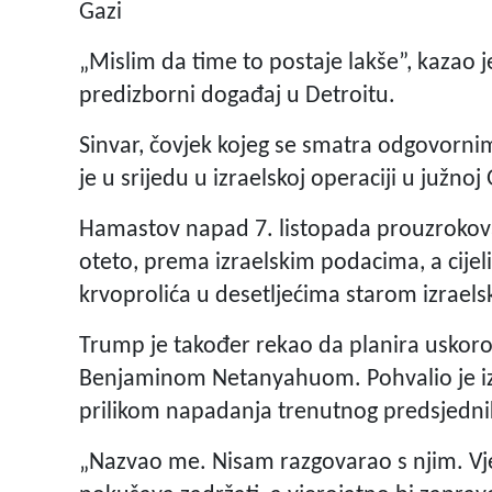
Gazi
„Mislim da time to postaje lakše”, kazao 
predizborni događaj u Detroitu.
Sinvar, čovjek kojeg se smatra odgovornim
je u srijedu u izraelskoj operaciji u južnoj 
Hamastov napad 7. listopada prouzrokovao
oteto, prema izraelskim podacima, a cije
krvoprolića u desetljećima starom izrael
Trump je također rekao da planira uskoro
Benjaminom Netanyahuom. Pohvalio je izr
prilikom napadanja trenutnog predsjedni
„Nazvao me. Nisam razgovarao s njim. Vje