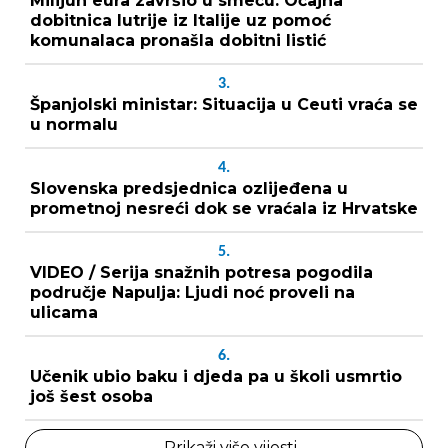
Milijun eura završio u smeću: Očajna
dobitnica lutrije iz Italije uz pomoć
komunalaca pronašla dobitni listić
3.
Španjolski ministar: Situacija u Ceuti vraća se
u normalu
4.
Slovenska predsjednica ozlijeđena u
prometnoj nesreći dok se vraćala iz Hrvatske
5.
VIDEO / Serija snažnih potresa pogodila
područje Napulja: Ljudi noć proveli na
ulicama
6.
Učenik ubio baku i djeda pa u školi usmrtio
još šest osoba
Prikaži više vijesti