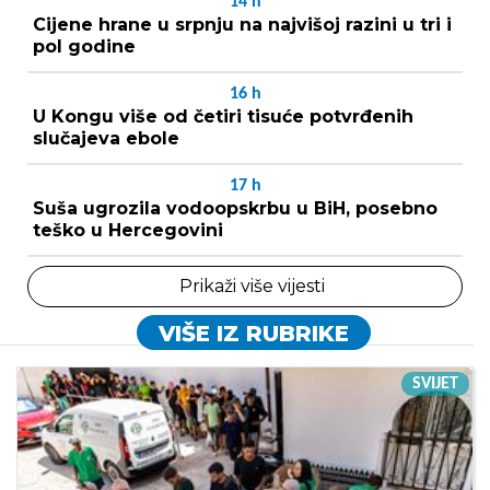
14
h
Cijene hrane u srpnju na najvišoj razini u tri i
pol godine
16
h
U Kongu više od četiri tisuće potvrđenih
slučajeva ebole
17
h
Suša ugrozila vodoopskrbu u BiH, posebno
teško u Hercegovini
Prikaži više vijesti
VIŠE IZ RUBRIKE
SVIJET