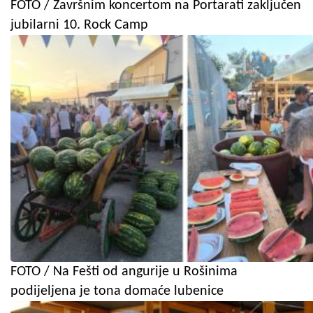
FOTO / Završnim koncertom na Portarati zaključen
jubilarni 10. Rock Camp
FOTO / Na Fešti od angurije u Rošinima
podijeljena je tona domaće lubenice