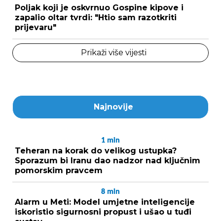
Poljak koji je oskvrnuo Gospine kipove i
zapalio oltar tvrdi: "Htio sam razotkriti
prijevaru"
Prikaži više vijesti
Najnovije
1
min
Teheran na korak do velikog ustupka?
Sporazum bi Iranu dao nadzor nad ključnim
pomorskim pravcem
8
min
Alarm u Meti: Model umjetne inteligencije
iskoristio sigurnosni propust i ušao u tuđi