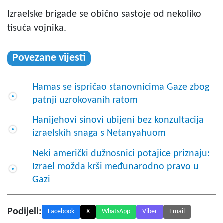
Izraelske brigade se obično sastoje od nekoliko
tisuća vojnika.
Povezane vijesti
Hamas se ispričao stanovnicima Gaze zbog
patnji uzrokovanih ratom
Hanijehovi sinovi ubijeni bez konzultacija
izraelskih snaga s Netanyahuom
Neki američki dužnosnici potajice priznaju:
Izrael možda krši međunarodno pravo u
Gazi
Podijeli:
Facebook
X
WhatsApp
Viber
Email