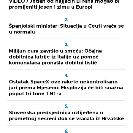
VIDEO / Jedan od najjačih El Nina mogao bi
promijeniti jesen i zimu u Europi
2.
Španjolski ministar: Situacija u Ceuti vraća se
u normalu
3.
Milijun eura završio u smeću: Očajna
dobitnica lutrije iz Italije uz pomoć
komunalaca pronašla dobitni listić
4.
Ostatak SpaceX-ove rakete nekontrolirano
juri prema Mjesecu: Eksplozija će biti snažna
poput tri tone TNT-a
5.
Slovenska predsjednica ozlijeđena u
prometnoj nesreći dok se vraćala iz Hrvatske
6.