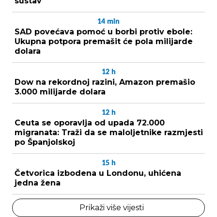
sustav
14
min
SAD povećava pomoć u borbi protiv ebole:
Ukupna potpora premašit će pola milijarde
dolara
12
h
Dow na rekordnoj razini, Amazon premašio
3.000 milijarde dolara
12
h
Ceuta se oporavlja od upada 72.000
migranata: Traži da se maloljetnike razmjesti
po Španjolskoj
15
h
Četvorica izbodena u Londonu, uhićena
jedna žena
Prikaži više vijesti