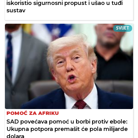
iskoristio sigurnosni propust i ušao u tuđi
sustav
SVIJET
POMOĆ ZA AFRIKU
SAD povećava pomoć u borbi protiv ebole:
Ukupna potpora premašit će pola milijarde
dolara