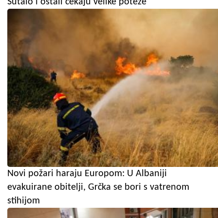
Šutalo i ostali čekaju velike poteze
Novi požari haraju Europom: U Albaniji
evakuirane obitelji, Grčka se bori s vatrenom
stihijom