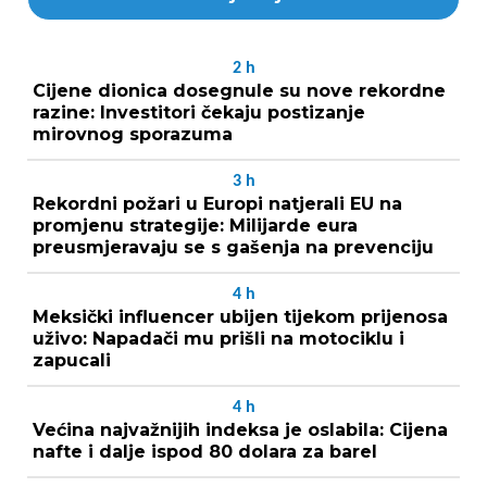
2
h
Cijene dionica dosegnule su nove rekordne
razine: Investitori čekaju postizanje
mirovnog sporazuma
3
h
Rekordni požari u Europi natjerali EU na
promjenu strategije: Milijarde eura
preusmjeravaju se s gašenja na prevenciju
4
h
Meksički influencer ubijen tijekom prijenosa
uživo: Napadači mu prišli na motociklu i
zapucali
4
h
Većina najvažnijih indeksa je oslabila: Cijena
nafte i dalje ispod 80 dolara za barel