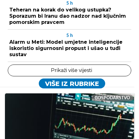
5
h
Teheran na korak do velikog ustupka?
Sporazum bi Iranu dao nadzor nad ključnim
pomorskim pravcem
5
h
Alarm u Meti: Model umjetne inteligencije
iskoristio sigurnosni propust i ušao u tuđi
sustav
Prikaži više vijesti
VIŠE IZ RUBRIKE
GOSPODARSTVO