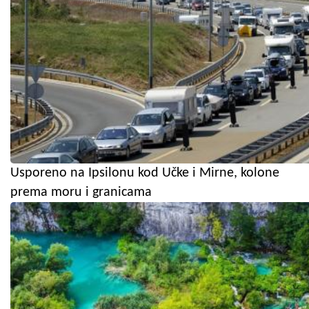
Usporeno na Ipsilonu kod Učke i Mirne, kolone
prema moru i granicama