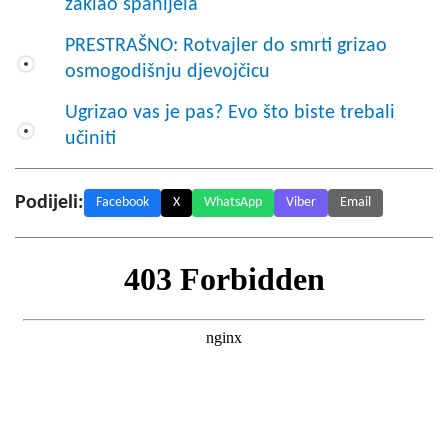
zaklao španijela
PRESTRAŠNO: Rotvajler do smrti grizao
osmogodišnju djevojčicu
Ugrizao vas je pas? Evo što biste trebali
učiniti
Podijeli:
Facebook
X
WhatsApp
Viber
Email