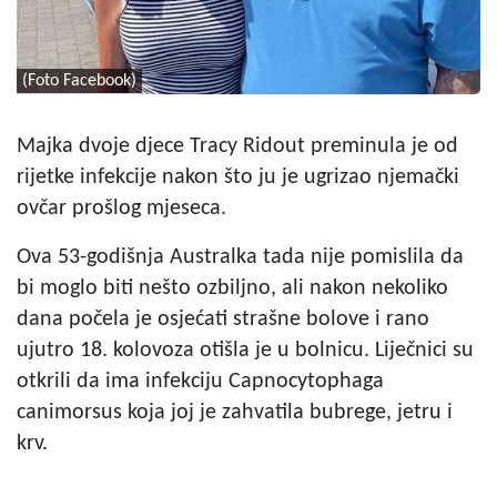
(Foto Facebook)
Majka dvoje djece Tracy Ridout
preminula je od
rijetke infekcije nakon što ju je ugrizao njemački
ovčar prošlog mjeseca.
Ova 53-godišnja Australka tada nije pomislila da
bi moglo biti nešto ozbiljno, ali nakon nekoliko
dana počela je osjećati strašne bolove i rano
ujutro 18. kolovoza otišla je u bolnicu. Liječnici su
otkrili da ima infekciju Capnocytophaga
canimorsus koja joj je zahvatila bubrege, jetru i
krv.