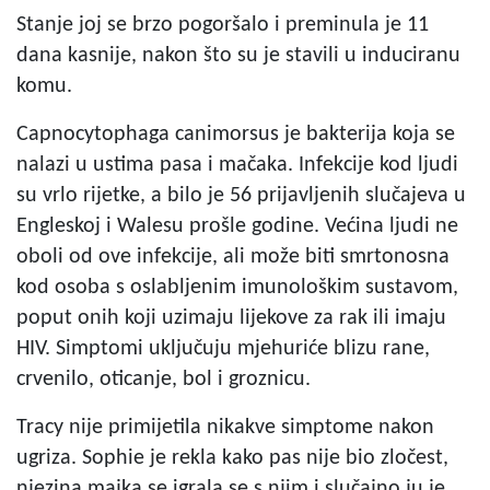
Stanje joj se brzo pogoršalo i preminula je 11
dana kasnije, nakon što su je stavili u induciranu
komu.
Capnocytophaga canimorsus je bakterija koja se
nalazi u ustima pasa i mačaka. Infekcije kod ljudi
su vrlo rijetke, a bilo je 56 prijavljenih slučajeva u
Engleskoj i Walesu prošle godine. Većina ljudi ne
oboli od ove infekcije, ali može biti smrtonosna
kod osoba s oslabljenim imunološkim sustavom,
poput onih koji uzimaju lijekove za rak ili imaju
HIV. Simptomi uključuju mjehuriće blizu rane,
crvenilo, oticanje, bol i groznicu.
Tracy nije primijetila nikakve simptome nakon
ugriza. Sophie je rekla kako pas nije bio zločest,
njezina majka se igrala se s njim i slučajno ju je