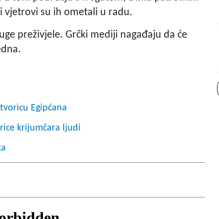
vjetrovi su ih ometali u radu.
uge preživjele. Grčki mediji nagađaju da će
edna.
tvoricu Egipćana
ice krijumčara ljudi
ka