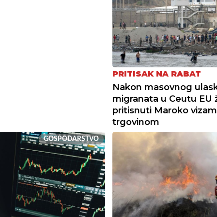
PRITISAK NA RABAT
Nakon masovnog ulas
migranata u Ceutu EU ž
pritisnuti Maroko vizam
trgovinom
GOSPODARSTVO