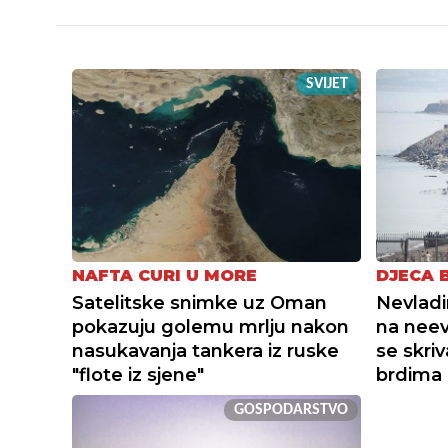
SVIJET
NAFTA CURI U MORE
DJECA 
Satelitske snimke uz Oman
Nevladi
pokazuju golemu mrlju nakon
na neev
nasukavanja tankera iz ruske
se skri
"flote iz sjene"
brdima
GOSPODARSTVO