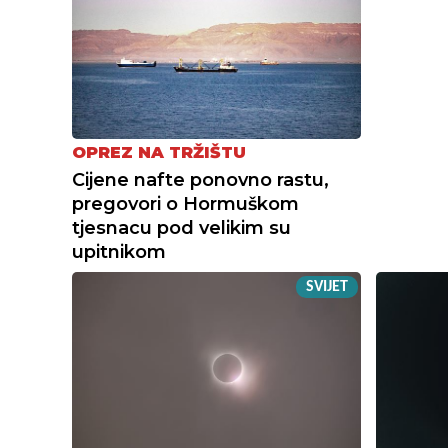
OPREZ NA TRŽIŠTU
Cijene nafte ponovno rastu,
pregovori o Hormuškom
tjesnacu pod velikim su
upitnikom
SVIJET