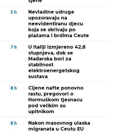
sjene"
Nevladine udruge
5
h
upozoravaju na
neevidentiranu djecu
koja se skrivaju po
plažama i brdima Ceute
U Italiji izmjereno 42,8
7
h
stupnjeva, dok se
Mađarska bori za
stabilnost
elektroenergetskog
sustava
Cijene nafte ponovno
8
h
rastu, pregovori o
Hormuškom tjesnacu
pod velikim su
upitnikom
Nakon masovnog ulaska
8
h
migranata u Ceutu EU