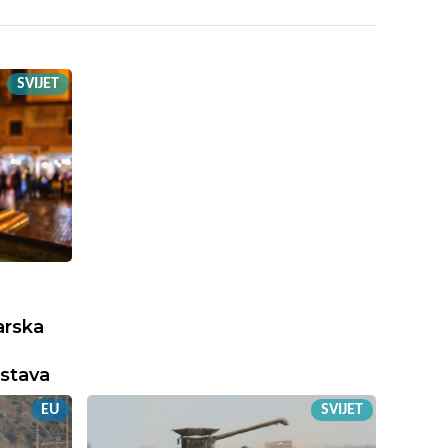
SVIJET
arska
stava
EU
SVIJET