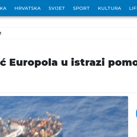
IKA
HRVATSKA
SVIJET
SPORT
KULTURA
LI
M
ć Europola u istrazi pom