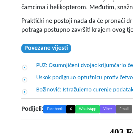
čamcima i helikopterom. Međutim, snažni 
Praktički ne postoji nada da će pronaći dr
potraga postupno završiti krajem ovog tj
Povezane vijesti
PUZ: Osumnjičeni dvojac krijumčario če
Uskok podignuo optužnicu protiv četvor
Božinović: Istražujemo curenje podata
Podijeli:
Facebook
X
WhatsApp
Viber
Email