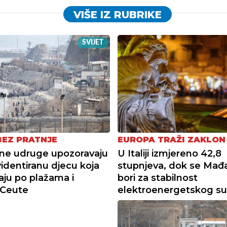
VIŠE IZ RUBRIKE
SVIJET
BEZ PRATNJE
EUROPA TRAŽI ZAKLON
ne udruge upozoravaju
U Italiji izmjereno 42,8
identiranu djecu koja
stupnjeva, dok se Mađ
vaju po plažama i
bori za stabilnost
 Ceute
elektroenergetskog su