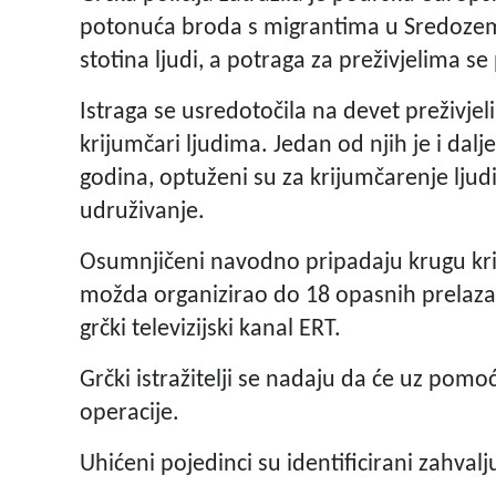
potonuća broda s migrantima u Sredozemn
stotina ljudi, a potraga za preživjelima se 
Istraga se usredotočila na devet preživjel
krijumčari ljudima. Jedan od njih je i dalj
godina, optuženi su za krijumčarenje ljudi
udruživanje.
Osumnjičeni navodno pripadaju krugu krij
možda organizirao do 18 opasnih prelazaka
grčki televizijski kanal ERT.
Grčki istražitelji se nadaju da će uz pomo
operacije.
Uhićeni pojedinci su identificirani zahvalj