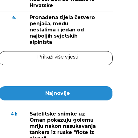
Hrvatske
Pronađena tijela četvero
6.
penjača, među
nestalima i jedan od
najboljih svjetskih
alpinista
Prikaži više vijesti
Najnovije
Satelitske snimke uz
4
h
Oman pokazuju golemu
mrlju nakon nasukavanja
tankera iz ruske "flote iz