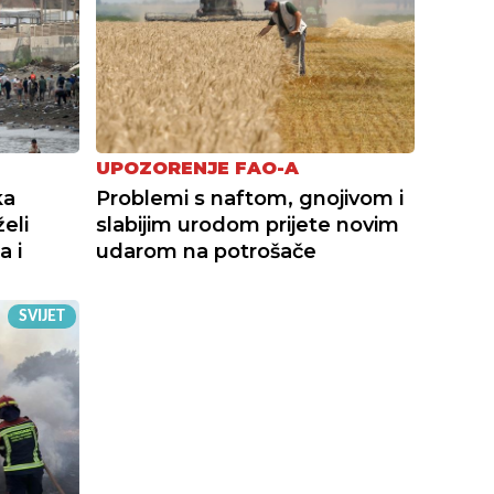
UPOZORENJE FAO-A
ka
Problemi s naftom, gnojivom i
eli
slabijim urodom prijete novim
a i
udarom na potrošače
SVIJET