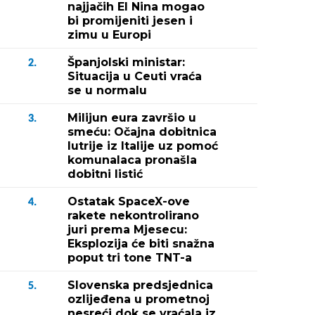
najjačih El Nina mogao
bi promijeniti jesen i
zimu u Europi
Španjolski ministar:
2.
Situacija u Ceuti vraća
se u normalu
Milijun eura završio u
3.
smeću: Očajna dobitnica
lutrije iz Italije uz pomoć
komunalaca pronašla
dobitni listić
Ostatak SpaceX-ove
4.
rakete nekontrolirano
juri prema Mjesecu:
Eksplozija će biti snažna
poput tri tone TNT-a
Slovenska predsjednica
5.
ozlijeđena u prometnoj
nesreći dok se vraćala iz