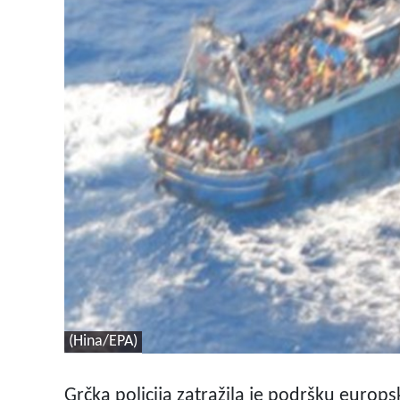
(Hina/EPA)
Grčka policija zatražila je podršku europsk