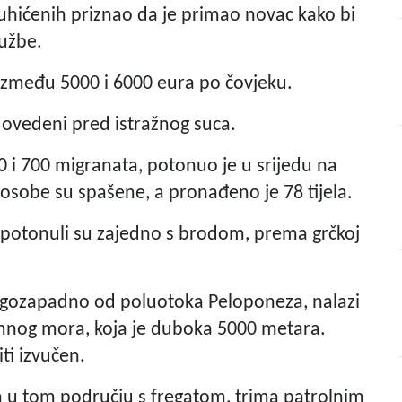
d uhićenih priznao da je primao novac kako bi
užbe.
li između 5000 i 6000 eura po čovjeku.
 dovedeni pred istražnog suca.
0 i 700 migranata, potonuo je u srijedu na
osobe su spašene, a pronađeno je 78 tijela.
 i potonuli su zajedno s brodom, prema grčkoj
jugozapadno od poluotoka Peloponeza, nalazi
mnog mora, koja je duboka 5000 metara.
ti izvučen.
la u tom području s fregatom, trima patrolnim