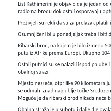
List Kathimerini je objavio da je jedan o
radio na brodu dok ostali osporavaju opt
Preživjeli su rekli da su za prelazak plati
Osumnjičeni bi u ponedjeljak trebali biti
Ribarski brod, na kojem je bilo između 50
putu iz Afrike prema Europi. Ukupno 104 
Ostali putnici su se nalazili ispod palube
obalnoj straži.
Mjesto nesreće, otprilike 90 kilometara 
se odmah iznad najdublje točke Sredoze
Moguće je da ribarski brod nikada neće bi
Obalna straža je u subotu i dalje djelova