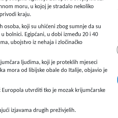
om moru, u kojoj je stradalo nekoliko
privodi kraju.
ih osoba, koji su uhićeni zbog sumnje da su
e u bolnici. Egipćani, u dobi između 20 i 40
ma, ubojstvo iz nehaja i zločinačko
umčara ljudima, koji je proteklih mjeseci
 mora od libijske obale do Italije, objavio je
ć Europola utvrditi tko je mozak krijumčarske
ujući izjavama drugih preživjelih.