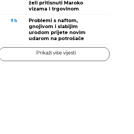
želi pritisnuti Maroko
vizama i trgovinom
Problemi s naftom,
9
h
gnojivom i slabijim
urodom prijete novim
udarom na potrošače
Prikaži više vijesti