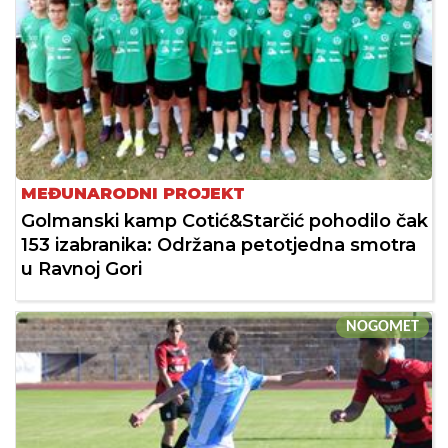
MEĐUNARODNI PROJEKT
Golmanski kamp Cotić&Starčić pohodilo čak
153 izabranika: Održana petotjedna smotra
u Ravnoj Gori
NOGOMET