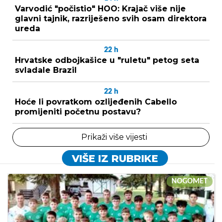
Varvodić "počistio" HOO: Krajač više nije
glavni tajnik, razriješeno svih osam direktora
ureda
22
h
Hrvatske odbojkašice u "ruletu" petog seta
svladale Brazil
22
h
Hoće li povratkom ozlijeđenih Cabello
promijeniti početnu postavu?
Prikaži više vijesti
VIŠE IZ RUBRIKE
NOGOMET