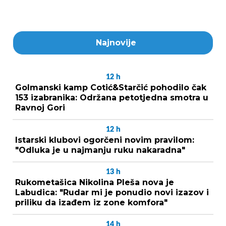
Najnovije
12
h
Golmanski kamp Cotić&Starčić pohodilo čak
153 izabranika: Održana petotjedna smotra u
Ravnoj Gori
12
h
Istarski klubovi ogorčeni novim pravilom:
"Odluka je u najmanju ruku nakaradna"
13
h
Rukometašica Nikolina Pleša nova je
Labudica: "Rudar mi je ponudio novi izazov i
priliku da izađem iz zone komfora"
14
h