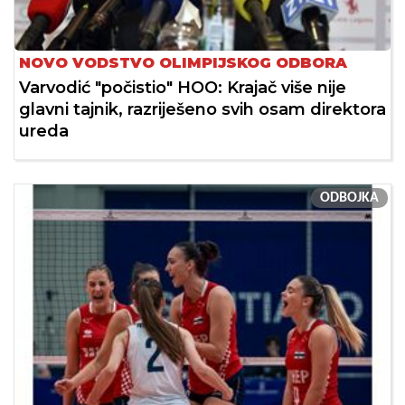
NOVO VODSTVO OLIMPIJSKOG ODBORA
Varvodić "počistio" HOO: Krajač više nije
glavni tajnik, razriješeno svih osam direktora
ureda
ODBOJKA