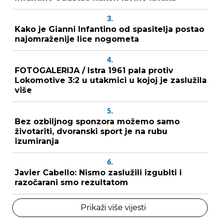
3.
Kako je Gianni Infantino od spasitelja postao
najomraženije lice nogometa
4.
FOTOGALERIJA / Istra 1961 pala protiv
Lokomotive 3:2 u utakmici u kojoj je zaslužila
više
5.
Bez ozbiljnog sponzora možemo samo
životariti, dvoranski sport je na rubu
izumiranja
6.
Javier Cabello: Nismo zaslužili izgubiti i
razočarani smo rezultatom
Prikaži više vijesti