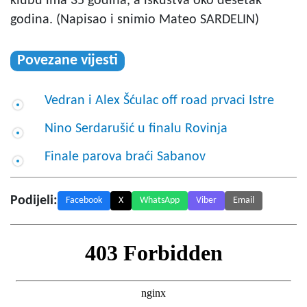
klubu ima 35 godina, a iskustva oko desetak
godina. (Napisao i snimio Mateo SARDELIN)
Povezane vijesti
Vedran i Alex Šćulac off road prvaci Istre
Nino Serdarušić u finalu Rovinja
Finale parova braći Sabanov
Podijeli:
Facebook
X
WhatsApp
Viber
Email