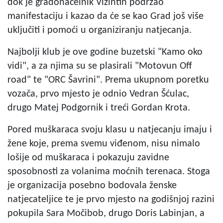
dok je gradonačelnik Vižintin podržao
manifestaciju i kazao da će se kao Grad još više
uključiti i pomoći u organiziranju natjecanja.
Najbolji klub je ove godine buzetski "Kamo oko
vidi", a za njima su se plasirali "Motovun Off
road" te "ORC Šavrini". Prema ukupnom poretku
vozača, prvo mjesto je odnio Vedran Šćulac,
drugo Matej Podgornik i treći Gordan Krota.
Pored muškaraca svoju klasu u natjecanju imaju i
žene koje, prema svemu viđenom, nisu nimalo
lošije od muškaraca i pokazuju zavidne
sposobnosti za volanima moćnih terenaca. Stoga
je organizacija posebno bodovala ženske
natjecateljice te je prvo mjesto na godišnjoj razini
pokupila Sara Močibob, drugo Doris Labinjan, a