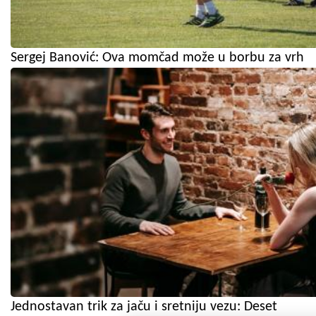
Sergej Banović: Ova momčad može u borbu za vrh
Jednostavan trik za jaču i sretniju vezu: Deset