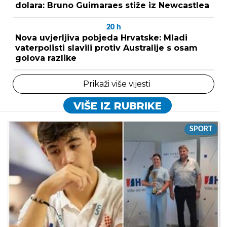
dolara: Bruno Guimaraes stiže iz Newcastlea
20
h
Nova uvjerljiva pobjeda Hrvatske: Mladi
vaterpolisti slavili protiv Australije s osam
golova razlike
Prikaži više vijesti
VIŠE IZ RUBRIKE
SPORT