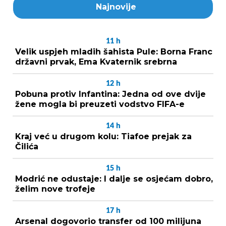
Najnovije
11
h
Velik uspjeh mladih šahista Pule: Borna Franc
državni prvak, Ema Kvaternik srebrna
12
h
Pobuna protiv Infantina: Jedna od ove dvije
žene mogla bi preuzeti vodstvo FIFA-e
14
h
Kraj već u drugom kolu: Tiafoe prejak za
Čilića
15
h
Modrić ne odustaje: I dalje se osjećam dobro,
želim nove trofeje
17
h
Arsenal dogovorio transfer od 100 milijuna