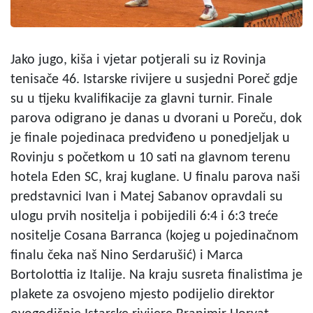
Jako jugo, kiša i vjetar potjerali su iz Rovinja
tenisače 46. Istarske rivijere u susjedni Poreč gdje
su u tijeku kvalifikacije za glavni turnir. Finale
parova odigrano je danas u dvorani u Poreču, dok
je finale pojedinaca predviđeno u ponedjeljak u
Rovinju s početkom u 10 sati na glavnom terenu
hotela Eden SC, kraj kuglane. U finalu parova naši
predstavnici Ivan i Matej Sabanov opravdali su
ulogu prvih nositelja i pobijedili 6:4 i 6:3 treće
nositelje Cosana Barranca (kojeg u pojedinačnom
finalu čeka naš Nino Serdarušić) i Marca
Bortolottia iz Italije. Na kraju susreta finalistima je
plakete za osvojeno mjesto podijelio direktor