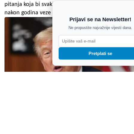
pitanja koja bi svaki par trebao postaviti, čak i
nakon godina veze
Prijavi se na Newsletter!
Ne propustite najvažnije vijesti dana.
Pretplati se
Trump otkazao planirane napade na Iran,
postignut diplomatski napredak?