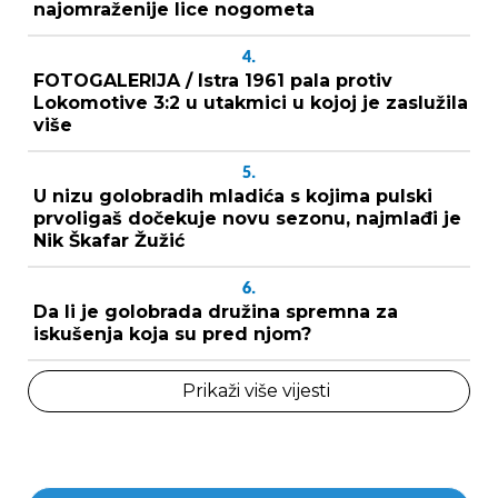
najomraženije lice nogometa
4.
FOTOGALERIJA / Istra 1961 pala protiv
Lokomotive 3:2 u utakmici u kojoj je zaslužila
više
5.
U nizu golobradih mladića s kojima pulski
prvoligaš dočekuje novu sezonu, najmlađi je
Nik Škafar Žužić
6.
Da li je golobrada družina spremna za
iskušenja koja su pred njom?
Prikaži više vijesti