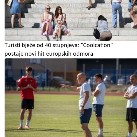
Turisti bježe od 40 stupnjeva: "Coolcation"
postaje novi hit europskih odmora