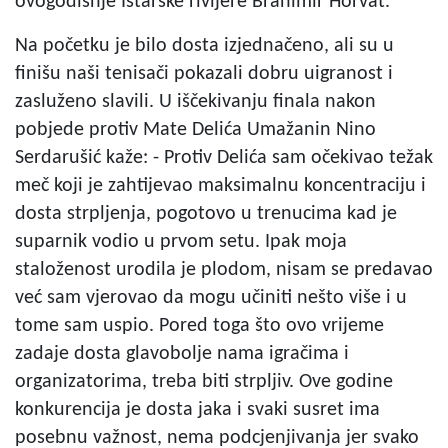
ovogodišnje Istarske rivijere Branimir Horvat.
Na početku je bilo dosta izjednačeno, ali su u
finišu naši tenisači pokazali dobru uigranost i
zasluženo slavili. U iščekivanju finala nakon
pobjede protiv Mate Delića Umažanin Nino
Serdarušić kaže: - Protiv Delića sam očekivao težak
meč koji je zahtijevao maksimalnu koncentraciju i
dosta strpljenja, pogotovo u trenucima kad je
suparnik vodio u prvom setu. Ipak moja
staloženost urodila je plodom, nisam se predavao
već sam vjerovao da mogu učiniti nešto više i u
tome sam uspio. Pored toga što ovo vrijeme
zadaje dosta glavobolje nama igračima i
organizatorima, treba biti strpljiv. Ove godine
konkurencija je dosta jaka i svaki susret ima
posebnu važnost, nema podcjenjivanja jer svako