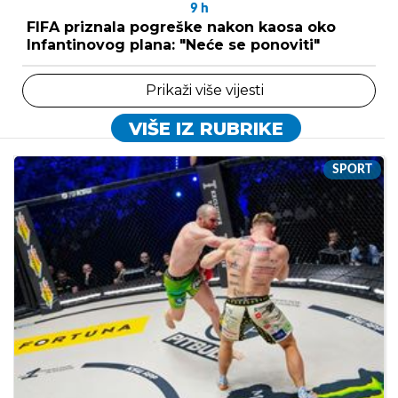
9
h
FIFA priznala pogreške nakon kaosa oko
Infantinovog plana: "Neće se ponoviti"
Prikaži više vijesti
VIŠE IZ RUBRIKE
SPORT