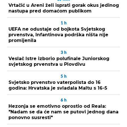
Vrtačić u Areni želi isprati gorak okus jedinog
nastupa pred domaćom publikom
1
h
UEFA ne odustaje od bojkota Svjetskog
prvenstva, Infantinova podrška ništa nije
promijenila
3
h
Veslač Istre izborio polufinale Juniorskog
svjetskog prvenstva u Plovdivu
5
h
Svjetsko prvenstvo vaterpolista do 16
godina: Hrvatska je svladala Maltu s 16-5
6
h
Hezonja se emotivno oprostio od Reala:
"Nadam se da će nam se putovi jednog dana
ponovno susresti"