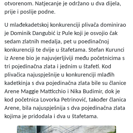
otvorenom. Natjecanje je održano u dva dijela,
prije i poslije podne.
U mlađekadetskoj konkurenciji plivača dominirao
je Dominik Dangubić iz Pule koji je osvojio čak
sedam zlatnih medalja, pet u poedinačnoj
konkurenciji te dvije u štafetama. Stefan Kurunci
iz Arene bio je najuvjerljiviji među početnicima s
tri pojedinačna zlata i jednim u štafeti. Kod
plivačica najuspješnije u konkurenciji mlađih
kadetkinja s dva pojedinačna zlata bile su članice
Arene Maggie Matticchio i Nika Budimir, dok je
kod početnica Lovorka Petrinović, također članica
Arene, bila najuspješnija s dva pojedinačna zlata
kojima je pridodala i dva u štafetama.