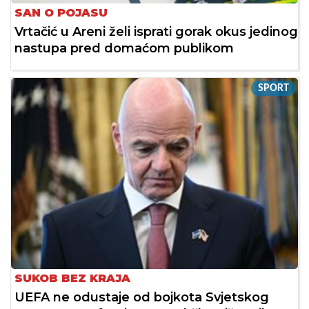
SAN O POJASU
Vrtačić u Areni želi isprati gorak okus jedinog
nastupa pred domaćom publikom
SPORT
SUKOB BEZ KRAJA
UEFA ne odustaje od bojkota Svjetskog