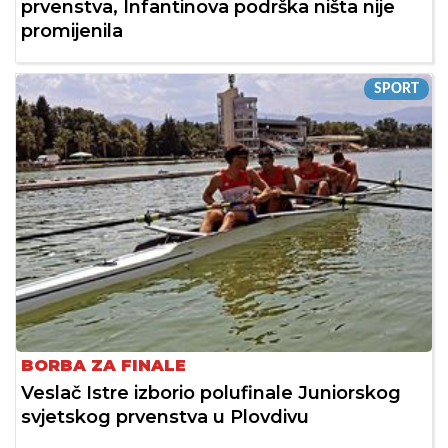
prvenstva, Infantinova podrška ništa nije
promijenila
SPORT
BORBA ZA FINALE
Veslač Istre izborio polufinale Juniorskog
svjetskog prvenstva u Plovdivu