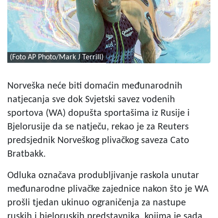
(Foto AP Photo/Mark J Terrill)
Norveška neće biti domaćin međunarodnih
natjecanja sve dok Svjetski savez vodenih
sportova (WA) dopušta sportašima iz Rusije i
Bjelorusije da se natječu, rekao je za Reuters
predsjednik Norveškog plivačkog saveza Cato
Bratbakk.
Odluka označava produbljivanje raskola unutar
međunarodne plivačke zajednice nakon što je WA
prošli tjedan ukinuo ograničenja za nastupe
ruskih i bjeloruskih predstavnika, kojima je sada