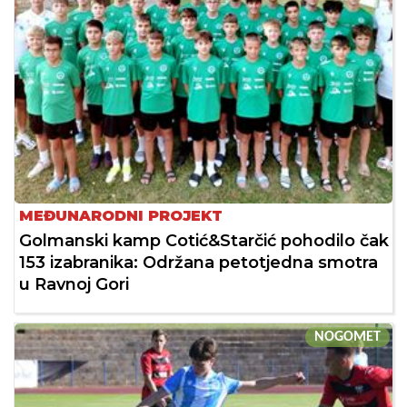
MEĐUNARODNI PROJEKT
Golmanski kamp Cotić&Starčić pohodilo čak
153 izabranika: Održana petotjedna smotra
u Ravnoj Gori
NOGOMET