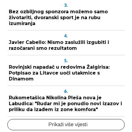
3.
Bez ozbiljnog sponzora možemo samo
životariti, dvoranski sport je na rubu
izumiranja
4.
Javier Cabello: Nismo zaslužili izgubiti i
razočarani smo rezultatom
5.
Rovinjski napadač u redovima Žalgirisa:
Potpisao za Litavce uoči utakmice s
Dinamom
6.
Rukometašica Nikolina Pleša nova je
Labudica: "Rudar mi je ponudio novi izazov i
priliku da izađem iz zone komfora"
Prikaži više vijesti