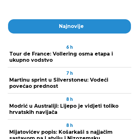
Najnovije
6
h
Tour de France: Vollering osma etapa i
ukupno vodstvo
7
h
Martinu sprint u Silverstoneu: Vodeći
povećao prednost
8
h
Modrić u Australiji: Lijepo je vidjeti toliko
hrvatskih navijača
8
h
Mijatovićev popis: Košarkaši s najjačim
sastavom na Latviju i Nizozemsku