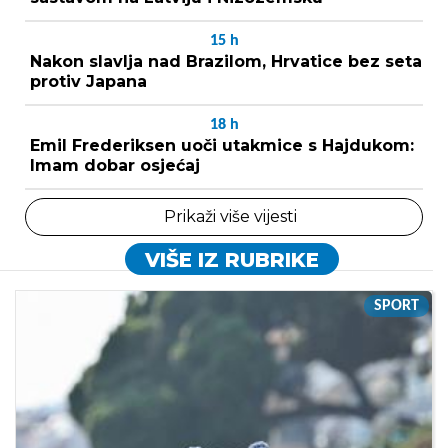
15
h
Nakon slavlja nad Brazilom, Hrvatice bez seta
protiv Japana
18
h
Emil Frederiksen uoči utakmice s Hajdukom:
Imam dobar osjećaj
Prikaži više vijesti
VIŠE IZ RUBRIKE
SPORT