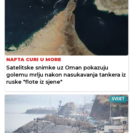
NAFTA CURI U MORE
Satelitske snimke uz Oman pokazuju
golemu mrlju nakon nasukavanja tankera iz
ruske "flote iz sjene"
SVIJET