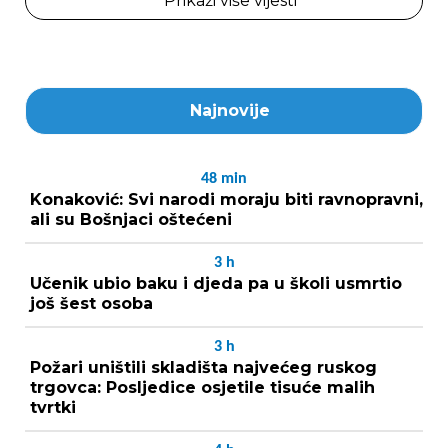
Prikaži više vijesti
Najnovije
48
min
Konaković: Svi narodi moraju biti ravnopravni,
ali su Bošnjaci oštećeni
3
h
Učenik ubio baku i djeda pa u školi usmrtio
još šest osoba
3
h
Požari uništili skladišta najvećeg ruskog
trgovca: Posljedice osjetile tisuće malih
tvrtki