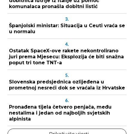
dobitnica lutrije iz Italije uz pomoć
komunalaca pronašla dobitni listić
3.
Španjolski ministar: Situacija u Ceuti vraća se
u normalu
4.
Ostatak SpaceX-ove rakete nekontrolirano
juri prema Mjesecu: Eksplozija će biti snažna
poput tri tone TNT-a
5.
Slovenska predsjednica ozlijeđena u
prometnoj nesreći dok se vraćala iz Hrvatske
6.
Pronađena tijela četvero penjača, među
nestalima i jedan od najboljih svjetskih
alpinista