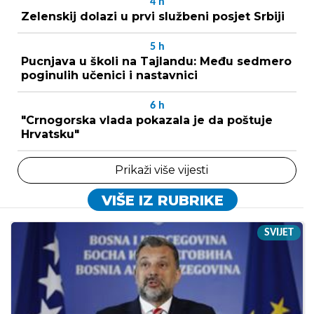
4
h
Zelenskij dolazi u prvi službeni posjet Srbiji
5
h
Pucnjava u školi na Tajlandu: Među sedmero
poginulih učenici i nastavnici
6
h
"Crnogorska vlada pokazala je da poštuje
Hrvatsku"
Prikaži više vijesti
VIŠE IZ RUBRIKE
SVIJET