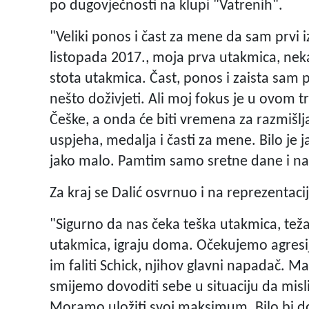
po dugovječnosti na klupi "Vatrenih".
"Veliki ponos i čast za mene da sam prvi i
listopada 2017., moja prva utakmica, nekak
stota utakmica. Čast, ponos i zaista sam 
nešto doživjeti. Ali moj fokus je u ovom 
Češke, a onda će biti vremena za razmišlj
uspjeha, medalja i časti za mene. Bilo je ja
jako malo. Pamtim samo sretne dane i nad
Za kraj se Dalić osvrnuo i na reprezentaci
"Sigurno da nas čeka teška utakmica, tež
utakmica, igraju doma. Očekujemo agresiju
im faliti Schick, njihov glavni napadač. M
smijemo dovoditi sebe u situaciju da misli
Moramo uložiti svoj maksimum. Bilo bi dob