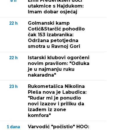
Emil Frederiksen uoči
8
h
utakmice s Hajdukom:
Imam dobar osjećaj
Golmanski kamp
22
h
Cotić&Starčić pohodilo
čak 153 izabranika:
Održana petotjedna
smotra u Ravnoj Gori
Istarski klubovi ogorčeni
22
h
novim pravilom: "Odluka
je u najmanju ruku
nakaradna"
Rukometašica Nikolina
23
h
Pleša nova je Labudica:
"Rudar mi je ponudio
novi izazov i priliku da
izađem iz zone
komfora"
Varvodić "počistio" HOO:
1
dana