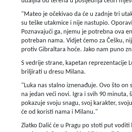
udaljila od terena u posljednja četiri mje
"Mateo je očekivao da će u zadnje tri uta
su teške utakmice i nije nastupio. Oporav
Poznavajući ga, njemu je potrebna ova ene
potreban nama. Vidjet ćemo za Češku, nije
protiv Gibraltara hoće. Jako nam puno zna
S vedrije strane, kapetan reprezentacije 
briljirati u dresu Milana.
"Luka nas stalno iznenađuje. Ovo što on sa
na jedan veći novi. Igra i svih 90 minuta,
pokazuje svoju snagu, svoj karakter, svoju
će od koristi nama i Milanu."
Zlatko Dalić će u Pragu po stoti put voditi 