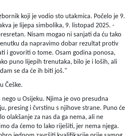
zbornik koji je vodio sto utakmica. Počelo je 9.
va je lijepa simbolika, 9. listopad 2025. -
presretan. Nisam mogao ni sanjati da ću tako
trenutku da napravimo dobar rezultat protiv
ati i govoriti o tome. Osam godina ponosa,
ko puno lijepih trenutaka, bilo je i loših, ali
am se da će ih biti još."
ju Češke.
a nego u Osijeku. Njima je ovo presudna
, presing i čvrstinu s njihove strane. Puno će
alo olakšanje za nas da ga nema, ali ne
mo da ćemo to lako riješiti, jer nema njega.
ro jednom završiti kvalifikacije prije samog