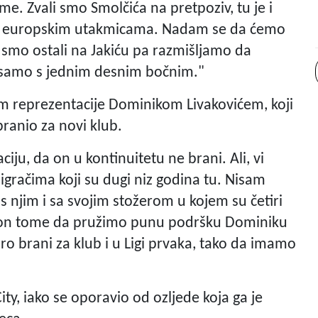
me. Zvali smo Smolčića na pretpoziv, tu je i
 i u europskim utakmicama. Nadam se da ćemo
ad smo ostali na Jakiću pa razmišljamo da
 samo s jednim desnim bočnim."
rom reprezentacije Dominikom Livakovićem, koji
ranio za novi klub.
ciju, da on u kontinuitetu ne brani. Ali, vi
igračima koji su dugi niz godina tu. Nisam
 njim i sa svojim stožerom u kojem su četiri
sklon tome da pružimo punu podršku Dominiku
bro brani za klub i u Ligi prvaka, tako da imamo
ty, iako se oporavio od ozljede koja ga je