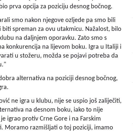
e bio prva opcija za poziciju desnog bočnog.
varali smo nakon njegove ozljede pa smo bili
a i biti spreman za ovu utakmicu. Nažalost, bilo
 u klubu na daljnjem oporavku. Zato smo s
 konkurencija na lijevom boku. Igra u Italiji i
arati u stožeru, možda se pojavi potreba da
u."
 dobra alternativa na poziciji desnog bočnog,
gra.
ć ne igra u klubu, nije se uspio još zaliječiti,
lternativa na desnom boku, iako to nije
je igrao protiv Crne Gore i na Farskim
ti. Moramo razmišljati o toj poziciji, imamo