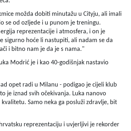
seca.
kmice možda dobiti minutažu u Cityju, ali imali
io se od ozljede i u punom je treningu.
rgija reprezentacije i atmosfera, i on je
 sigurno hoće li nastupiti, ali nadam se da
či i bitno nam je da je s nama."
Luka Modrić je i kao 40-godišnjak nastavio
d opet radi u Milanu - podigao je cijeli klub
 što je iznad svih očekivanja. Luka nanovo
 kvalitetu. Samo neka ga posluži zdravlje, bit
hrvatsku reprezentaciju i uvjerljivi je rekorder