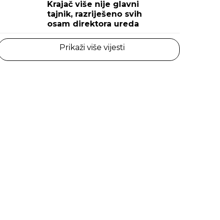
Krajač više nije glavni
tajnik, razriješeno svih
osam direktora ureda
Prikaži više vijesti