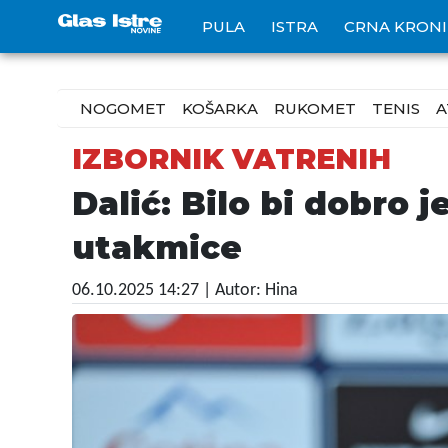
PULA
ISTRA
CRNA KRON
NOGOMET
KOŠARKA
RUKOMET
TENIS
A
IZBORNIK VATRENIH
Dalić: Bilo bi dobro j
utakmice
06.10.2025 14:27
| Autor: Hina