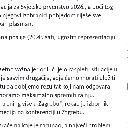
kacija za Svjetsko prvenstvo 2026., a uoči tog
a njegovi izabranici pobjedom riješe sve
avan plasman.
a poslije (20.45 sati) ugostiti reprezentaciju
etno važna jer odlučuje o raspletu situacije u
a je sasvim drugačija, gdje ćemo morati uložiti
etu da dobijemo rezultat koji nam odgovara,
e moramo maksimalno spremiti za nju.
ening više u Zagrebu", rekao je izbornik
edija na konferenciji u Zagrebu.
grače na koje je računao, a najveći problem