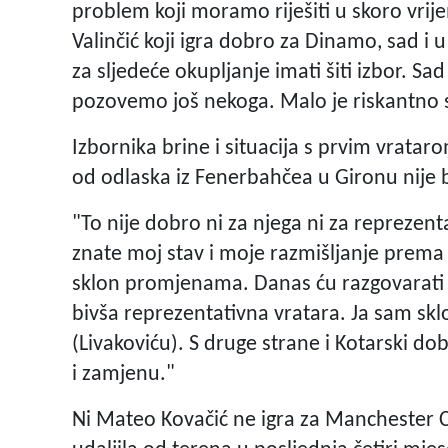
problem koji moramo riješiti u skoro vrije
Valinčić koji igra dobro za Dinamo, sad
za sljedeće okupljanje imati šiti izbor. S
pozovemo još nekoga. Malo je riskantno
Izbornika brine i situacija s prvim vrata
od odlaska iz Fenerbahčea u Gironu nije b
"To nije dobro ni za njega ni za reprezenta
znate moj stav i moje razmišljanje prema 
sklon promjenama. Danas ću razgovarati s
bivša reprezentativna vratara. Ja sam 
(Livakoviću). S druge strane i Kotarski do
i zamjenu."
Ni Mateo Kovačić ne igra za Manchester Ci