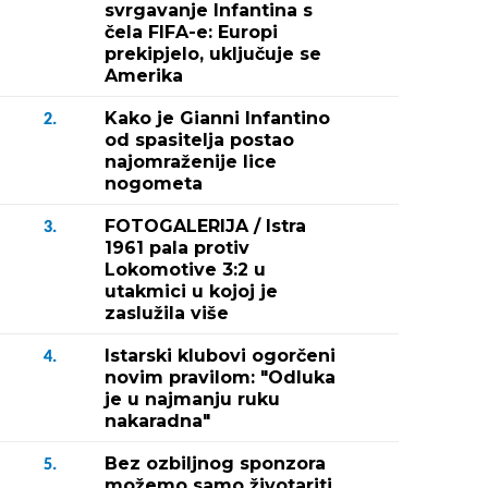
svrgavanje Infantina s
čela FIFA-e: Europi
prekipjelo, uključuje se
Amerika
Kako je Gianni Infantino
2.
od spasitelja postao
najomraženije lice
nogometa
FOTOGALERIJA / Istra
3.
1961 pala protiv
Lokomotive 3:2 u
utakmici u kojoj je
zaslužila više
Istarski klubovi ogorčeni
4.
novim pravilom: "Odluka
je u najmanju ruku
nakaradna"
Bez ozbiljnog sponzora
5.
možemo samo životariti,