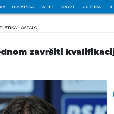
IKA
HRVATSKA
SVIJET
SPORT
KULTURA
LI
TLETIKA
OSTALO
ednom završiti kvalifikaci