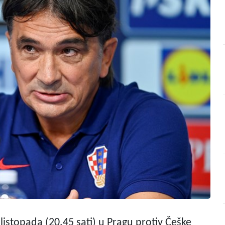
istopada (20.45 sati) u Pragu protiv Češke