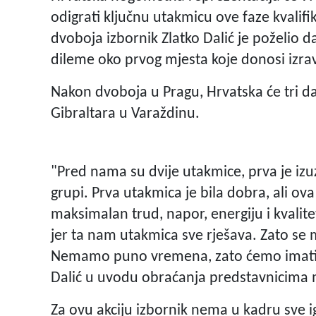
odigrati ključnu utakmicu ove faze kvalifi
dvoboja izbornik Zlatko Dalić je poželio d
dileme oko prvog mjesta koje donosi izr
Nakon dvoboja u Pragu, Hrvatska će tri dan
Gibraltara u Varaždinu.
"Pred nama su dvije utakmice, prva je izuz
grupi. Prva utakmica je bila dobra, ali ov
maksimalan trud, napor, energiju i kvalit
jer ta nam utakmica sve rješava. Zato s
Nemamo puno vremena, zato ćemo imati tr
Dalić u uvodu obraćanja predstavnicima m
Za ovu akciju izbornik nema u kadru sve i