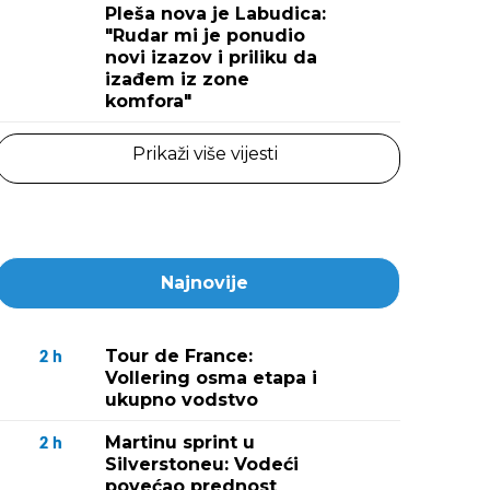
Pleša nova je Labudica:
"Rudar mi je ponudio
novi izazov i priliku da
izađem iz zone
komfora"
Prikaži više vijesti
Najnovije
Tour de France:
2
h
Vollering osma etapa i
ukupno vodstvo
Martinu sprint u
2
h
Silverstoneu: Vodeći
povećao prednost