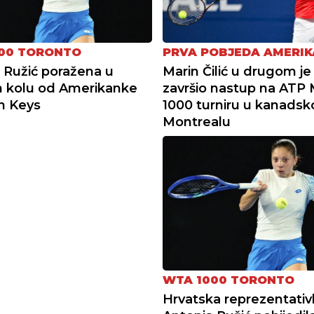
00 TORONTO
PRVA POBJEDA AMERI
 Ružić poražena u
Marin Čilić u drugom je
 kolu od Amerikanke
završio nastup na ATP 
n Keys
1000 turniru u kanads
Montrealu
WTA 1000 TORONTO
Hrvatska reprezentativ