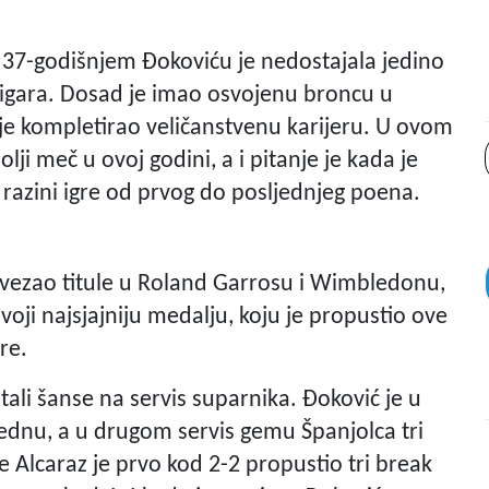
eja 37-godišnjem Đokoviću je nedostajala jedino
 igara. Dosad je imao osvojenu broncu u
je kompletirao veličanstvenu karijeru. U ovom
lji meč u ovoj godini, a i pitanje je kada je
j razini igre od prvog do posljednjeg poena.
o vezao titule u Roland Garrosu i Wimbledonu,
voji najsjajniju medalju, koju je propustio ove
re.
tali šanse na servis suparnika. Đoković je u
ednu, a u drugom servis gemu Španjolca tri
e Alcaraz je prvo kod 2-2 propustio tri break