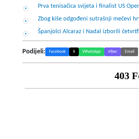
Prva tenisačica svijeta i finalist US Op
Zbog kiše odgođeni sutrašnji mečevi h
Španjolci Alcaraz i Nadal izborili četvrt
Podijeli:
Facebook
X
WhatsApp
Viber
Email