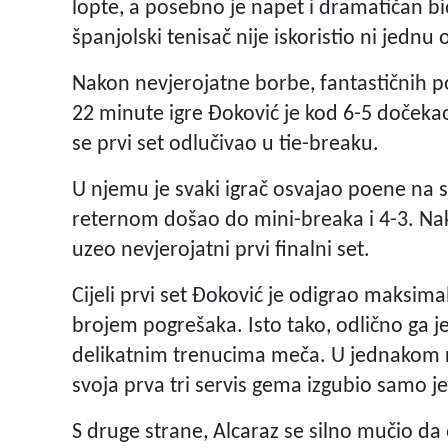
lopte, a posebno je napet i dramatičan bi
španjolski tenisač nije iskoristio ni jednu 
Nakon nevjerojatne borbe, fantastičnih poe
22 minute igre Đoković je kod 6-5 dočekao s
se prvi set odlučivao u tie-breaku.
U njemu je svaki igrač osvajao poene na s
reternom došao do mini-breaka i 4-3. Nak
uzeo nevjerojatni prvi finalni set.
Cijeli prvi set Đoković je odigrao maksim
brojem pogrešaka. Isto tako, odlično ga je
delikatnim trenucima meča. U jednakom r
svoja prva tri servis gema izgubio samo 
S druge strane, Alcaraz se silno mučio da