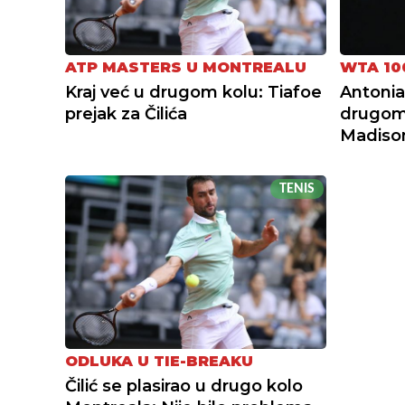
ATP MASTERS U MONTREALU
WTA 10
Kraj već u drugom kolu: Tiafoe
Antonia
prejak za Čilića
drugom
Madiso
TENIS
ODLUKA U TIE-BREAKU
Čilić se plasirao u drugo kolo