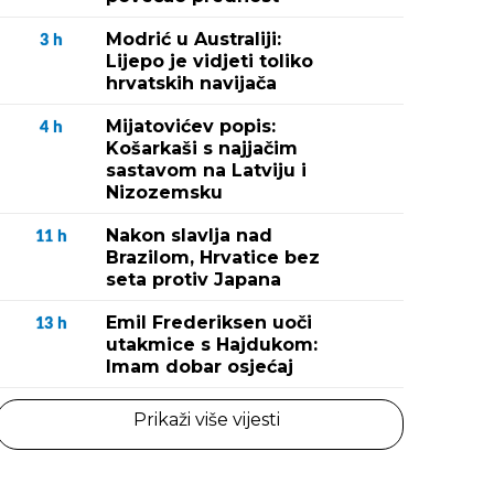
Modrić u Australiji:
3
h
Lijepo je vidjeti toliko
hrvatskih navijača
Mijatovićev popis:
4
h
Košarkaši s najjačim
sastavom na Latviju i
Nizozemsku
Nakon slavlja nad
11
h
Brazilom, Hrvatice bez
seta protiv Japana
Emil Frederiksen uoči
13
h
utakmice s Hajdukom:
Imam dobar osjećaj
Prikaži više vijesti