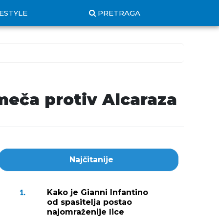
FESTYLE
PRETRAGA
meča protiv Alcaraza
Najčitanije
Kako je Gianni Infantino
1.
od spasitelja postao
najomraženije lice