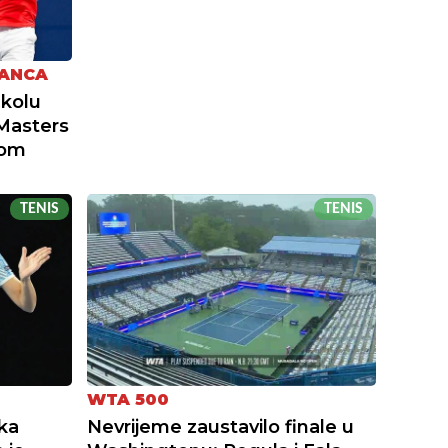
KANCA
 kolu
Masters
kom
TENIS
TENIS
WTA 500
ka
Nevrijeme zaustavilo finale u