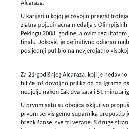
Alcaraza.
U karijeri u kojoj je osvojio pregršt trof
zlatna pojedinačna medalja s Olimpijskih
Pekingu 2008. godine, a ovim rezultatom 
finalu Đoković je definitivno odigrao najbo
posljednji put bio na nevjerojatno visoko
Za 21-godišnjeg Alcaraza, koji je nedavn
bit će još dovoljno prilika da na Igrama os
nedjelje nakon čak dva sata i 51 minuta ig
U prvom setu su obojica isključivo propuš
prvom servis gemu suparnika propustio j
break šanse, sve tri vezane. S druge stran