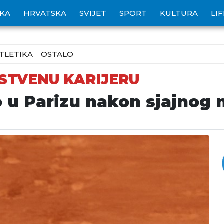
IKA
HRVATSKA
SVIJET
SPORT
KULTURA
LI
TLETIKA
OSTALO
STVENU KARIJERU
o u Parizu nakon sjajnog 