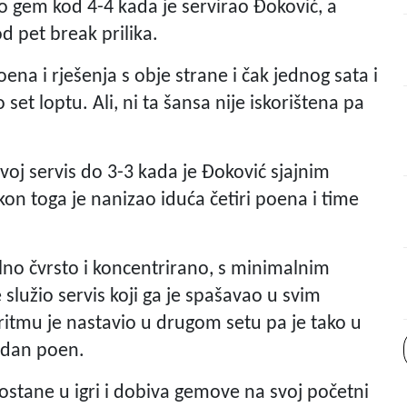
o gem kod 4-4 kada je servirao Đoković, a
od pet break prilika.
na i rješenja s obje strane i čak jednog sata i
et loptu. Ali, ni ta šansa nije iskorištena pa
voj servis do 3-3 kada je Đoković sjajnim
on toga je nanizao iduća četiri poena i time
alno čvrsto i koncentrirano, s minimalnim
 služio servis koji ga je spašavao u svim
itmu je nastavio u drugom setu pa je tako u
jedan poen.
 ostane u igri i dobiva gemove na svoj početni