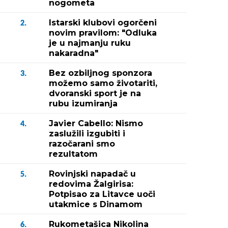
nogometa
Istarski klubovi ogorčeni
2.
novim pravilom: "Odluka
je u najmanju ruku
nakaradna"
Bez ozbiljnog sponzora
3.
možemo samo životariti,
dvoranski sport je na
rubu izumiranja
Javier Cabello: Nismo
4.
zaslužili izgubiti i
razočarani smo
rezultatom
Rovinjski napadač u
5.
redovima Žalgirisa:
Potpisao za Litavce uoči
utakmice s Dinamom
Rukometašica Nikolina
6.