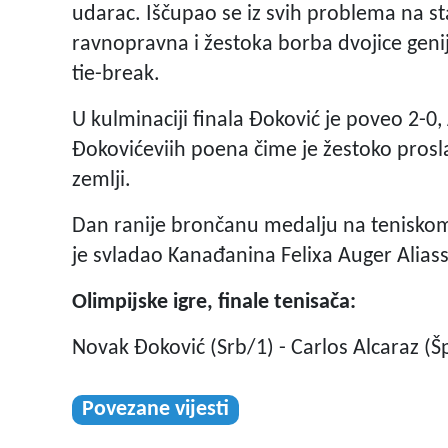
udarac. Iščupao se iz svih problema na s
ravnopravna i žestoka borba dvojice genij
tie-break.
U kulminaciji finala Đoković je poveo 2-0, 
Đokovićeviih poena čime je žestoko prosla
zemlji.
Dan ranije brončanu medalju na teniskom t
je svladao Kanađanina Felixa Auger Aliass
Olimpijske igre, finale tenisača:
Novak Đoković (Srb/1) - Carlos Alcaraz (Šp
Povezane vijesti