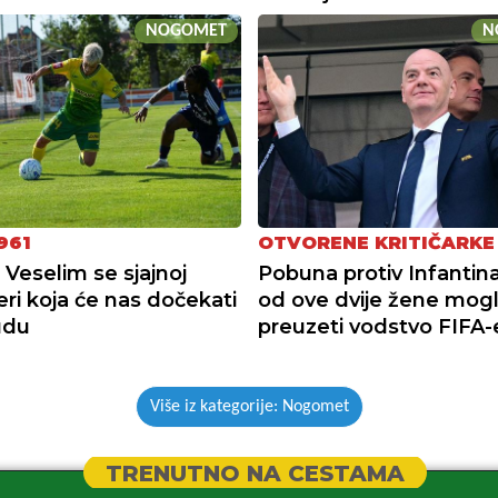
NOGOMET
N
961
OTVORENE KRITIČARKE
 Veselim se sjajnoj
Pobuna protiv Infantin
ri koja će nas dočekati
od ove dvije žene mogl
udu
preuzeti vodstvo FIFA-
Više iz kategorije: Nogomet
TRENUTNO NA CESTAMA