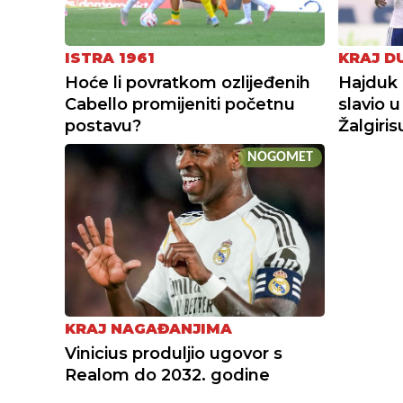
ISTRA 1961
KRAJ D
Hoće li povratkom ozlijeđenih
Hajduk 
Cabello promijeniti početnu
slavio 
postavu?
Žalgiri
NOGOMET
KRAJ NAGAĐANJIMA
Vinicius produljio ugovor s
Realom do 2032. godine