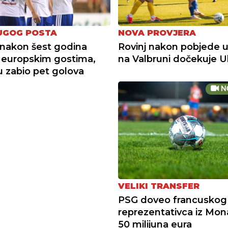
UGOG POSTA
NOVA PROVJERA
nakon šest godina
Rovinj nakon pobjede u
u europskim gostima,
na Valbruni dočekuje Ul
su zabio pet golova
N
VELIKI TRANSFER
PSG doveo francuskog
reprezentativca iz Mon
50 milijuna eura