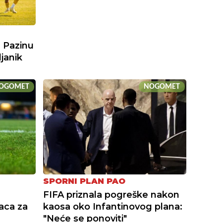
 Pazinu
janik
OGOMET
NOGOMET
SPORNI PLAN PAO
FIFA priznala pogreške nakon
aca za
kaosa oko Infantinovog plana:
"Neće se ponoviti"