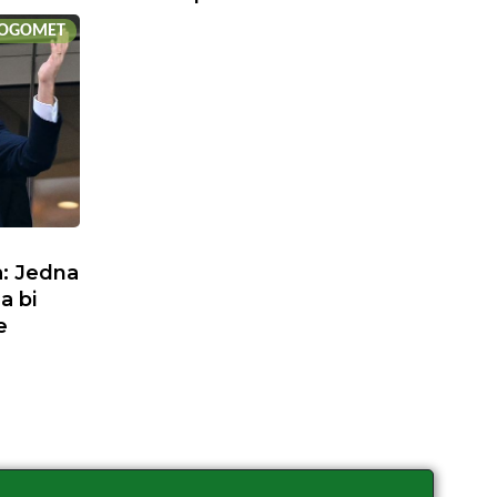
OGOMET
a: Jedna
a bi
e