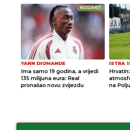
NOGOMET
YANN DIOMANDE
ISTRA 1
Ima samo 19 godina, a vrijedi
Hrvatin:
135 milijuna eura: Real
atmosfe
pronašao novu zvijezdu
na Polj