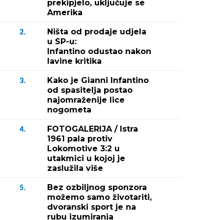
prekipjelo, uključuje se
Amerika
Ništa od prodaje udjela
2.
u SP-u:
Infantino odustao nakon
lavine kritika
Kako je Gianni Infantino
3.
od spasitelja postao
najomraženije lice
nogometa
FOTOGALERIJA / Istra
4.
1961 pala protiv
Lokomotive 3:2 u
utakmici u kojoj je
zaslužila više
Bez ozbiljnog sponzora
5.
možemo samo životariti,
dvoranski sport je na
rubu izumiranja