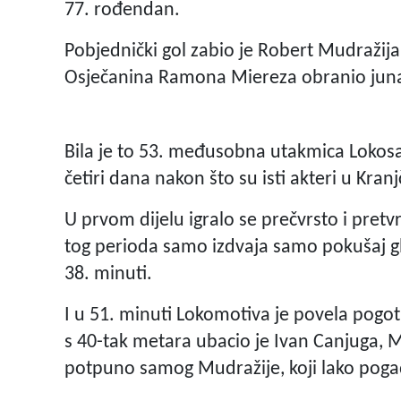
77. rođendan.
Pobjednički gol zabio je Robert Mudražija
Osječanina Ramona Miereza obranio junak
Bila je to 53. međusobna utakmica Lokosa 
četiri dana nakon što su isti akteri u Kran
U prvom dijelu igralo se prečvrsto i pretvrd
tog perioda samo izdvaja samo pokušaj g
38. minuti.
I u 51. minuti Lokomotiva je povela pog
s 40-tak metara ubacio je Ivan Canjuga, 
potpuno samog Mudražije, koji lako pog