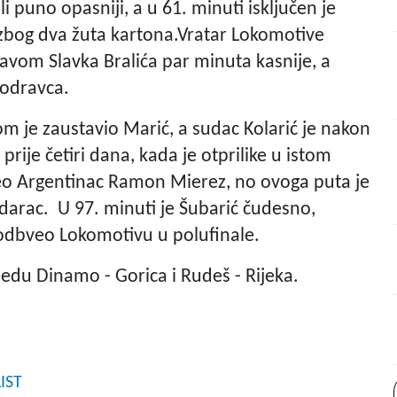
 puno opasniji, a u 61. minuti isključen je
zbog dva žuta kartona.Vratar Lokomotive
avom Slavka Bralića par minuta kasnije, a
kodravca.
m je zaustavio Marić, a sudac Kolarić je nakon
rije četiri dana, kada je otprilike u istom
veo Argentinac Ramon Mierez, no ovoga puta je
darac. U 97. minuti je Šubarić čudesno,
odbveo Lokomotivu u polufinale.
ijedu Dinamo - Gorica i Rudeš - Rijeka.
IST