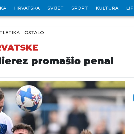
IKA
HRVATSKA
SVIJET
SPORT
KULTURA
LI
TLETIKA
OSTALO
RVATSKE
Mierez promašio penal