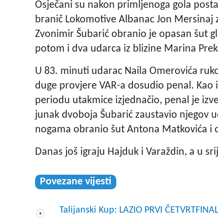
Osječani su nakon primljenoga gola postali
branič Lokomotive Albanac Jon Mersinaj 
Zvonimir Šubarić obranio je opasan šut gl
potom i dva udarca iz blizine Marina Pre
U 83. minuti udarac Naila Omerovića ruko
duge provjere VAR-a dosudio penal. Kao i p
periodu utakmice izjednačio, penal je iz
junak dvoboja Šubarić zaustavio njegov u
nogama obranio šut Antona Matkovića i 
Danas još igraju Hajduk i Varaždin, a u sr
Povezane vijesti
Talijanski Kup: LAZIO PRVI ČETVRTFINAL