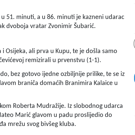
 u 51. minuti, a u 86. minuti je kazneni udarac
 dvoboja vratar Zvonimir Šubarić.
i Osijeka, ali prva u Kupu, te je došla samo
jčevićevoj remizirali u prvenstvu (1-1).
o, bez gotovo ijedne ozbiljnije prilike, te se iz
lavom braniča domaćih Branimira Kalaice u
otkom Roberta Mudražije. Iz slobodnog udarca
Mateo Marić glavom u padu proslijedio do
ađa mrežu svog bivšeg kluba.