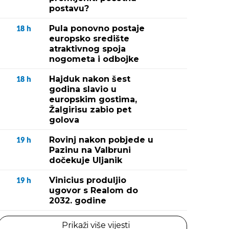
postavu?
Pula ponovno postaje
18
h
europsko središte
atraktivnog spoja
nogometa i odbojke
Hajduk nakon šest
18
h
godina slavio u
europskim gostima,
Žalgirisu zabio pet
golova
Rovinj nakon pobjede u
19
h
Pazinu na Valbruni
dočekuje Uljanik
Vinicius produljio
19
h
ugovor s Realom do
2032. godine
Prikaži više vijesti