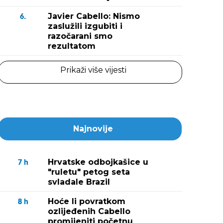
Javier Cabello: Nismo
6.
zaslužili izgubiti i
razočarani smo
rezultatom
Prikaži više vijesti
Najnovije
Hrvatske odbojkašice u
7
h
"ruletu" petog seta
svladale Brazil
Hoće li povratkom
8
h
ozlijeđenih Cabello
promijeniti početnu