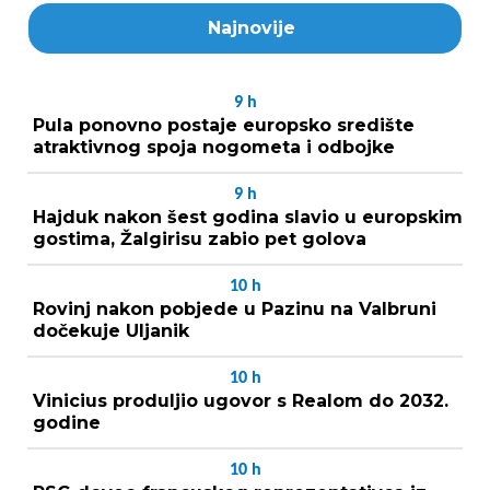
Najnovije
9
h
Pula ponovno postaje europsko središte
atraktivnog spoja nogometa i odbojke
9
h
Hajduk nakon šest godina slavio u europskim
gostima, Žalgirisu zabio pet golova
10
h
Rovinj nakon pobjede u Pazinu na Valbruni
dočekuje Uljanik
10
h
Vinicius produljio ugovor s Realom do 2032.
godine
10
h