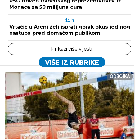
PSG doveo francuskog reprezentativca iz
Monaca za 50 milijuna eura
11
h
Vrtačić u Areni želi isprati gorak okus jedinog
nastupa pred domaćom publikom
Prikaži više vijesti
VIŠE IZ RUBRIKE
ODBOJKA