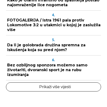
Kako je Gianni Infantino od spasitelja postao
najomraženije lice nogometa
4.
FOTOGALERIJA / Istra 1961 pala protiv
Lokomotive 3:2 u utakmici u kojoj je zaslužila
više
5.
Da li je golobrada družina spremna za
iskušenja koja su pred njom?
6.
Bez ozbiljnog sponzora možemo samo
životariti, dvoranski sport je na rubu
izumiranja
Prikaži više vijesti