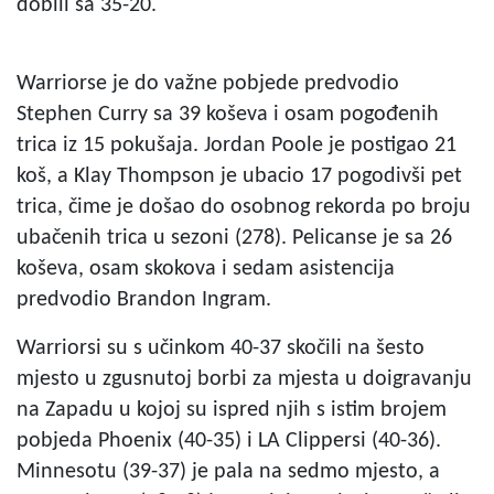
dobili sa 35-20.
Warriorse je do važne pobjede predvodio
Stephen Curry sa 39 koševa i osam pogođenih
trica iz 15 pokušaja. Jordan Poole je postigao 21
koš, a Klay Thompson je ubacio 17 pogodivši pet
trica, čime je došao do osobnog rekorda po broju
ubačenih trica u sezoni (278). Pelicanse je sa 26
koševa, osam skokova i sedam asistencija
predvodio Brandon Ingram.
Warriorsi su s učinkom 40-37 skočili na šesto
mjesto u zgusnutoj borbi za mjesta u doigravanju
na Zapadu u kojoj su ispred njih s istim brojem
pobjeda Phoenix (40-35) i LA Clippersi (40-36).
Minnesotu (39-37) je pala na sedmo mjesto, a