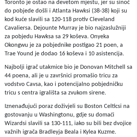
Toronto je ostao na devetom mjestu, jer su sinoć
do pobjede došli i Atlanta Hawksi (38-38) koji su
kod kuće slavili sa 120-118 protiv Cleveland
Cavaliersa. Dejounte Murray je bio najzaslužniji
za pobjedu Hawksa sa 29 koševa. Onyeka
Okongwu je za pobjednike postigao 21 poen, a
Trae Yound je dodao 16 koševa i 10 asistencija.
Najbolji igrač utakmice bio je Donovan Mitchell sa
44 poena, ali je u završnici promašio tricu za
vodstvo Cavsa, kao i potencijalno pobjedničku
tricu s centra igrališta sa zvukom sirene.
Iznenađujući poraz doživjeli su Boston Celticsi na
gostovanju u Washingtonu, gdje su domaći
Wizardsi slavili sa 130-111, iako su bili bez dvojice
važnih igrača Bradleyja Beala i Kylea Kuzme.