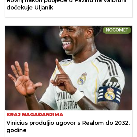
Rovinj nakon pobjede u Pazinu na Valbruni
dočekuje Uljanik
NOGOMET
KRAJ NAGAĐANJIMA
Vinicius produljio ugovor s Realom do 2032.
godine