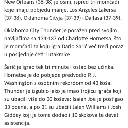
New Orleans (38-38) je osmi, ispred tri momčadi
koje imaju pobjedu manje, Los Angeles Lakersa
(37-38), Oklahoma Cityja (37-39) i Dallasa (37-39).
Oklahoma City Thunder je poražen pred svojim
navijačima sa 134-137 od Charlotte Hornetsa, što
je momčadi za koju igra Dario Šarić već treći poraz
u posljednje četiri utakmice.
Šarić je igrao tek tri minute i ostao bez učinka.
Hornetse je do pobjede predvodio P. J.
Washington s osobnim rekordom od 43 koša.
Thunder je izgubio iako je imao trojicu igrača koji
su ubacili više do 30 koševa: Isaiah Joe je postigao
33 poena, a po 31 su ubacili Jalen Williams i Josh
Giddey koji je tome dodao i 10 skokova te devet
asistencija.