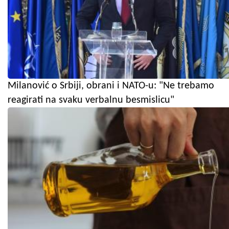
Milanović o Srbiji, obrani i NATO-u: "Ne trebamo
reagirati na svaku verbalnu besmislicu"