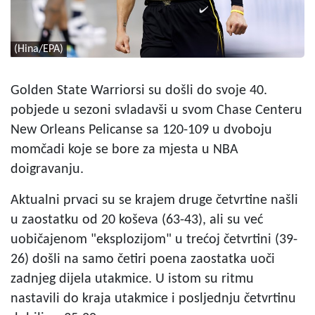
(Hina/EPA)
Golden State Warriorsi su došli do svoje 40.
pobjede u sezoni svladavši u svom Chase Centeru
New Orleans Pelicanse sa 120-109 u dvoboju
momčadi koje se bore za mjesta u NBA
doigravanju.
Aktualni prvaci su se krajem druge četvrtine našli
u zaostatku od 20 koševa (63-43), ali su već
uobičajenom "eksplozijom" u trećoj četvrtini (39-
26) došli na samo četiri poena zaostatka uoči
zadnjeg dijela utakmice. U istom su ritmu
nastavili do kraja utakmice i posljednju četvrtinu