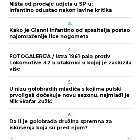
Ništa od prodaje udjela u SP-u:
Infantino odustao nakon lavine kritika
3.
Kako je Gianni Infantino od spasitelja postao
najomraženije lice nogometa
4.
FOTOGALERIJA / Istra 1961 pala protiv
Lokomotive 3:2 u utakmici u kojoj je zaslužila
više
5.
U nizu golobradih mladića s kojima pulski
prvoligaš dočekuje novu sezonu, najmlađi je
Nik Škafar Žužić
6.
Da li je golobrada družina spremna za
iskušenja koja su pred njom?