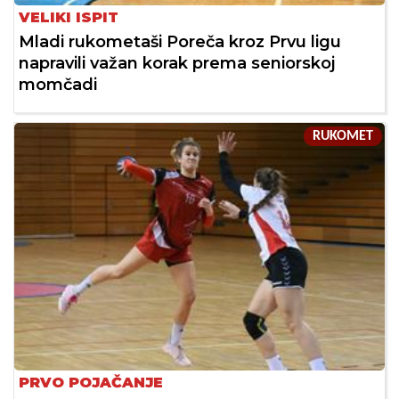
VELIKI ISPIT
Mladi rukometaši Poreča kroz Prvu ligu
napravili važan korak prema seniorskoj
momčadi
RUKOMET
PRVO POJAČANJE