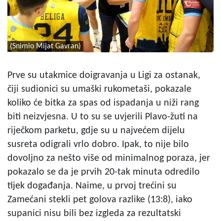
(Snimio Mijat Gavran)
Prve su utakmice doigravanja u Ligi za ostanak,
čiji sudionici su umaški rukometaši, pokazale
koliko će bitka za spas od ispadanja u niži rang
biti neizvjesna. U to su se uvjerili Plavo-žuti na
riječkom parketu, gdje su u najvećem dijelu
susreta odigrali vrlo dobro. Ipak, to nije bilo
dovoljno za nešto više od minimalnog poraza, jer
pokazalo se da je prvih 20-tak minuta odredilo
tijek događanja. Naime, u prvoj trećini su
Zamećani stekli pet golova razlike (13:8), iako
supanici nisu bili bez izgleda za rezultatski