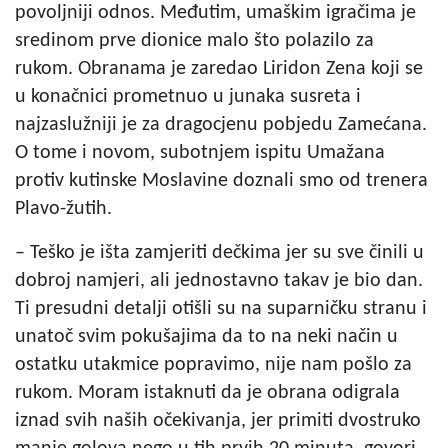
povoljniji odnos. Međutim, umaškim igračima je
sredinom prve dionice malo što polazilo za
rukom. Obranama je zaredao Liridon Zena koji se
u konačnici prometnuo u junaka susreta i
najzaslužniji je za dragocjenu pobjedu Zamećana.
O tome i novom, subotnjem ispitu Umažana
protiv kutinske Moslavine doznali smo od trenera
Plavo-žutih.
– Teško je išta zamjeriti dečkima jer su sve činili u
dobroj namjeri, ali jednostavno takav je bio dan.
Ti presudni detalji otišli su na suparničku stranu i
unatoč svim pokušajima da to na neki način u
ostatku utakmice popravimo, nije nam pošlo za
rukom. Moram istaknuti da je obrana odigrala
iznad svih naših očekivanja, jer primiti dvostruko