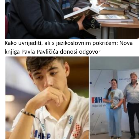
Kako uvrijediti, ali s jezikoslovnim pokrićem: Nova
knjiga Pavla Pavličića donosi odgovor