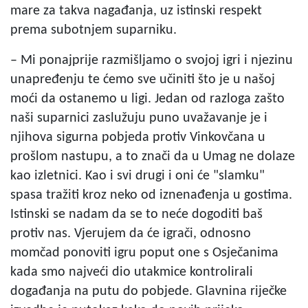
mare za takva nagađanja, uz istinski respekt
prema subotnjem suparniku.
– Mi ponajprije razmišljamo o svojoj igri i njezinu
unapređenju te ćemo sve učiniti što je u našoj
moći da ostanemo u ligi. Jedan od razloga zašto
naši suparnici zaslužuju puno uvažavanje je i
njihova sigurna pobjeda protiv Vinkovčana u
prošlom nastupu, a to znači da u Umag ne dolaze
kao izletnici. Kao i svi drugi i oni će "slamku"
spasa tražiti kroz neko od iznenađenja u gostima.
Istinski se nadam da se to neće dogoditi baš
protiv nas. Vjerujem da će igrači, odnosno
momčad ponoviti igru poput one s Osječanima
kada smo najveći dio utakmice kontrolirali
događanja na putu do pobjede. Glavnina riječke