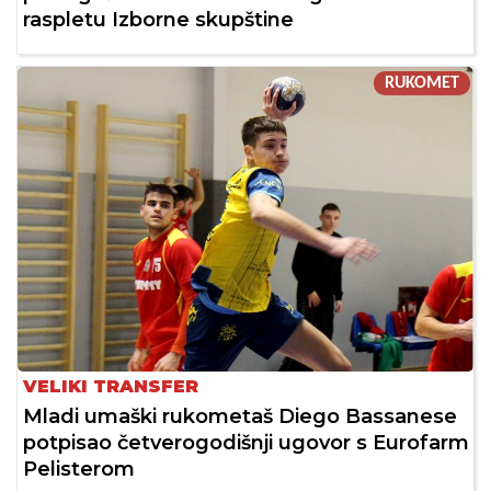
raspletu Izborne skupštine
RUKOMET
VELIKI TRANSFER
Mladi umaški rukometaš Diego Bassanese
potpisao četverogodišnji ugovor s Eurofarm
Pelisterom