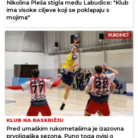
Nikolina Pleša stigla među Labudice: "Klub
ima visoke ciljeve koji se poklapaju s
mojima"
RUKOMET
KLUB NA RASKRIŽJU
Pred umaškim rukometašima je izazovna
prvoligaška sezona. Puno toga ovisi o