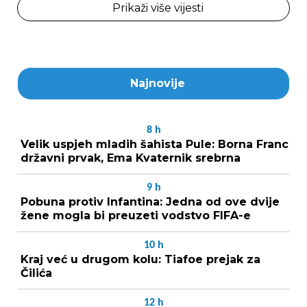
Prikaži više vijesti
Najnovije
8
h
Velik uspjeh mladih šahista Pule: Borna Franc
državni prvak, Ema Kvaternik srebrna
9
h
Pobuna protiv Infantina: Jedna od ove dvije
žene mogla bi preuzeti vodstvo FIFA-e
10
h
Kraj već u drugom kolu: Tiafoe prejak za
Čilića
12
h