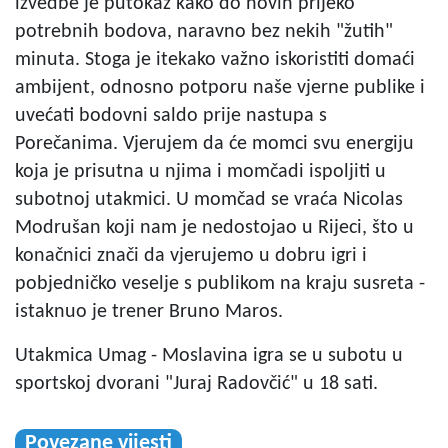
izvedbe je putokaz kako do novih prijeko
potrebnih bodova, naravno bez nekih "žutih"
minuta. Stoga je itekako važno iskoristiti domaći
ambijent, odnosno potporu naše vjerne publike i
uvećati bodovni saldo prije nastupa s
Porečanima. Vjerujem da će momci svu energiju
koja je prisutna u njima i momčadi ispoljiti u
subotnoj utakmici. U momčad se vraća Nicolas
Modrušan koji nam je nedostojao u Rijeci, što u
konačnici znači da vjerujemo u dobru igri i
pobjedničko veselje s publikom na kraju susreta -
istaknuo je trener Bruno Maros.
Utakmica Umag - Moslavina igra se u subotu u
sportskoj dvorani "Juraj Radovčić" u 18 sati.
Povezane vijesti