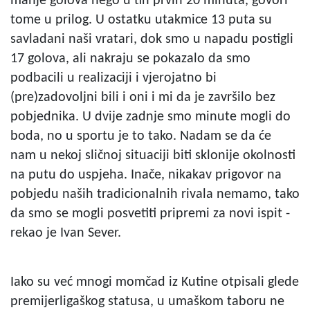
manje golova nego u tih prvih 20 minuta, govori
tome u prilog. U ostatku utakmice 13 puta su
savladani naši vratari, dok smo u napadu postigli
17 golova, ali nakraju se pokazalo da smo
podbacili u realizaciji i vjerojatno bi
(pre)zadovoljni bili i oni i mi da je završilo bez
pobjednika. U dvije zadnje smo minute mogli do
boda, no u sportu je to tako. Nadam se da će
nam u nekoj sličnoj situaciji biti sklonije okolnosti
na putu do uspjeha. Inače, nikakav prigovor na
pobjedu naših tradicionalnih rivala nemamo, tako
da smo se mogli posvetiti pripremi za novi ispit -
rekao je Ivan Sever.
Iako su već mnogi momčad iz Kutine otpisali glede
premijerligaškog statusa, u umaškom taboru ne