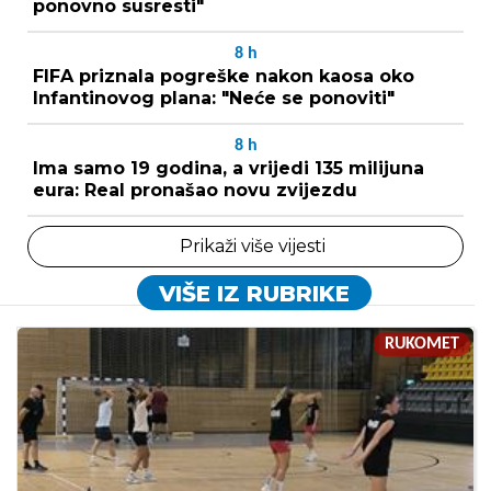
ponovno susresti"
8
h
FIFA priznala pogreške nakon kaosa oko
Infantinovog plana: "Neće se ponoviti"
8
h
Ima samo 19 godina, a vrijedi 135 milijuna
eura: Real pronašao novu zvijezdu
Prikaži više vijesti
VIŠE IZ RUBRIKE
RUKOMET