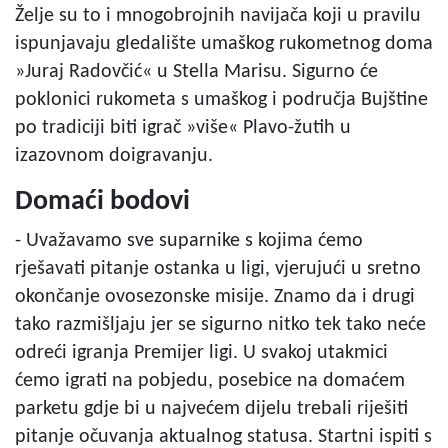
Želje su to i mnogobrojnih navijača koji u pravilu
ispunjavaju gledalište umaškog rukometnog doma
»Juraj Radovčić« u Stella Marisu. Sigurno će
poklonici rukometa s umaškog i područja Bujštine
po tradiciji biti igrač »više« Plavo-žutih u
izazovnom doigravanju.
Domaći bodovi
- Uvažavamo sve suparnike s kojima ćemo
rješavati pitanje ostanka u ligi, vjerujući u sretno
okončanje ovosezonske misije. Znamo da i drugi
tako razmišljaju jer se sigurno nitko tek tako neće
odreći igranja Premijer ligi. U svakoj utakmici
ćemo igrati na pobjedu, posebice na domaćem
parketu gdje bi u najvećem dijelu trebali riješiti
pitanje očuvanja aktualnog statusa. Startni ispiti s