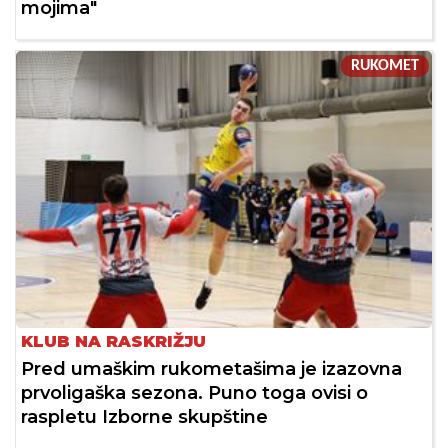
mojima"
RUKOMET
KLUB NA RASKRIŽJU
Pred umaškim rukometašima je izazovna
prvoligaška sezona. Puno toga ovisi o
raspletu Izborne skupštine