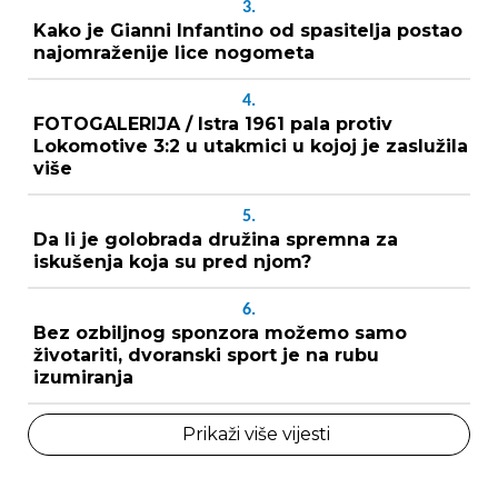
3.
Kako je Gianni Infantino od spasitelja postao
najomraženije lice nogometa
4.
FOTOGALERIJA / Istra 1961 pala protiv
Lokomotive 3:2 u utakmici u kojoj je zaslužila
više
5.
Da li je golobrada družina spremna za
iskušenja koja su pred njom?
6.
Bez ozbiljnog sponzora možemo samo
životariti, dvoranski sport je na rubu
izumiranja
Prikaži više vijesti