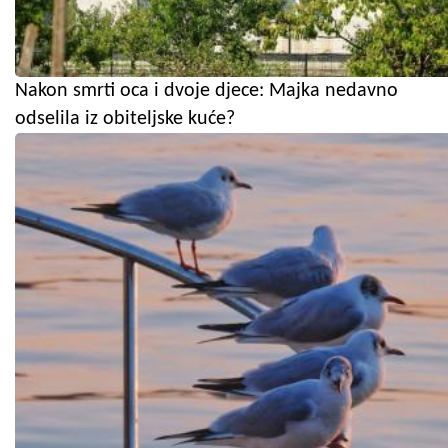
Nakon smrti oca i dvoje djece: Majka nedavno
odselila iz obiteljske kuće?