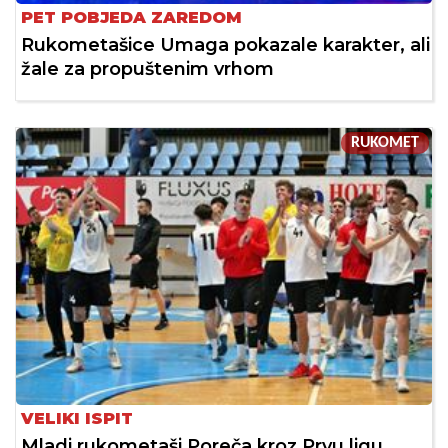
PET POBJEDA ZAREDOM
Rukometašice Umaga pokazale karakter, ali
žale za propuštenim vrhom
RUKOMET
VELIKI ISPIT
Mladi rukometaši Poreča kroz Prvu ligu