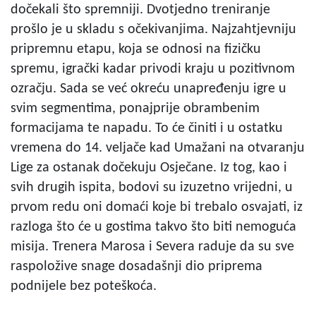
dočekali što spremniji. Dvotjedno treniranje
prošlo je u skladu s očekivanjima. Najzahtjevniju
pripremnu etapu, koja se odnosi na fizičku
spremu, igrački kadar privodi kraju u pozitivnom
ozračju. Sada se već okreću unapređenju igre u
svim segmentima, ponajprije obrambenim
formacijama te napadu. To će činiti i u ostatku
vremena do 14. veljače kad Umažani na otvaranju
Lige za ostanak dočekuju Osječane. Iz tog, kao i
svih drugih ispita, bodovi su izuzetno vrijedni, u
prvom redu oni domaći koje bi trebalo osvajati, iz
razloga što će u gostima takvo što biti nemoguća
misija. Trenera Marosa i Severa raduje da su sve
raspoložive snage dosadašnji dio priprema
podnijele bez poteškoća.