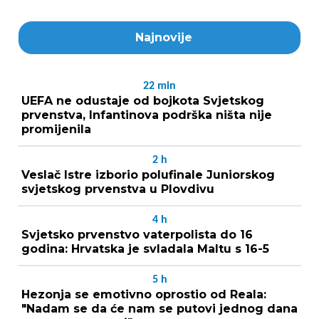
Najnovije
22
min
UEFA ne odustaje od bojkota Svjetskog
prvenstva, Infantinova podrška ništa nije
promijenila
2
h
Veslač Istre izborio polufinale Juniorskog
svjetskog prvenstva u Plovdivu
4
h
Svjetsko prvenstvo vaterpolista do 16
godina: Hrvatska je svladala Maltu s 16-5
5
h
Hezonja se emotivno oprostio od Reala:
"Nadam se da će nam se putovi jednog dana