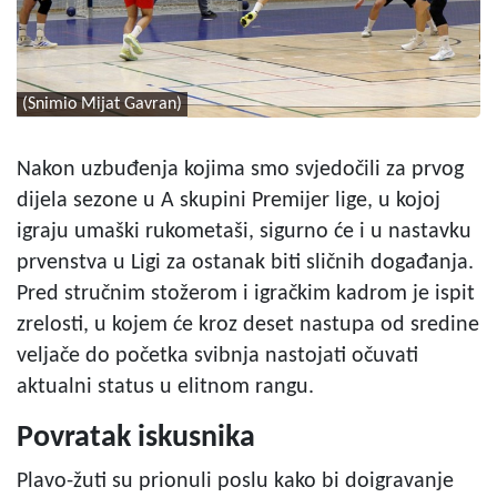
(Snimio Mijat Gavran)
Nakon uzbuđenja kojima smo svjedočili za prvog
dijela sezone u A skupini Premijer lige, u kojoj
igraju umaški rukometaši, sigurno će i u nastavku
prvenstva u Ligi za ostanak biti sličnih događanja.
Pred stručnim stožerom i igračkim kadrom je ispit
zrelosti, u kojem će kroz deset nastupa od sredine
veljače do početka svibnja nastojati očuvati
aktualni status u elitnom rangu.
Povratak iskusnika
Plavo-žuti su prionuli poslu kako bi doigravanje