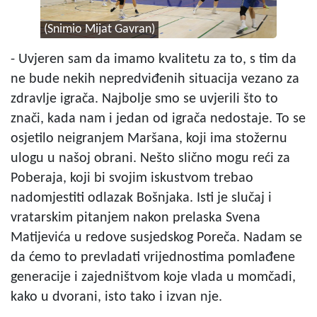
(Snimio Mijat Gavran)
- Uvjeren sam da imamo kvalitetu za to, s tim da
ne bude nekih nepredviđenih situacija vezano za
zdravlje igrača. Najbolje smo se uvjerili što to
znači, kada nam i jedan od igrača nedostaje. To se
osjetilo neigranjem Maršana, koji ima stožernu
ulogu u našoj obrani. Nešto slično mogu reći za
Poberaja, koji bi svojim iskustvom trebao
nadomjestiti odlazak Bošnjaka. Isti je slučaj i
vratarskim pitanjem nakon prelaska Svena
Matijevića u redove susjedskog Poreča. Nadam se
da ćemo to prevladati vrijednostima pomlađene
generacije i zajedništvom koje vlada u momčadi,
kako u dvorani, isto tako i izvan nje.