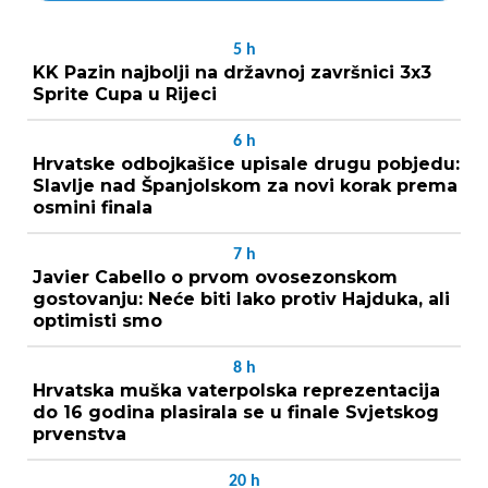
5
h
KK Pazin najbolji na državnoj završnici 3x3
Sprite Cupa u Rijeci
6
h
Hrvatske odbojkašice upisale drugu pobjedu:
Slavlje nad Španjolskom za novi korak prema
osmini finala
7
h
Javier Cabello o prvom ovosezonskom
gostovanju: Neće biti lako protiv Hajduka, ali
optimisti smo
8
h
Hrvatska muška vaterpolska reprezentacija
do 16 godina plasirala se u finale Svjetskog
prvenstva
20
h