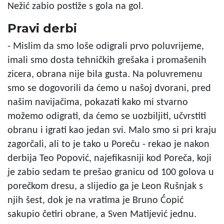
Nežić zabio postiže s gola na gol.
Pravi derbi
- Mislim da smo loše odigrali prvo poluvrijeme,
imali smo dosta tehničkih grešaka i promašenih
zicera, obrana nije bila gusta. Na poluvremenu
smo se dogovorili da ćemo u našoj dvorani, pred
našim navijačima, pokazati kako mi stvarno
možemo odigrati, da ćemo se uozbiljiti, učvrstiti
obranu i igrati kao jedan svi. Malo smo si pri kraju
zagorčali, ali to je tako u Poreču - rekao je nakon
derbija Teo Popović, najefikasniji kod Poreča, koji
je zabio sedam te prešao granicu od 100 golova u
porečkom dresu, a slijedio ga je Leon Rušnjak s
njih šest, dok je na vratima je Bruno Ćopić
sakupio četiri obrane, a Sven Matijević jednu.