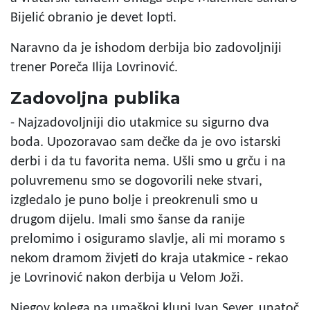
Bijelić obranio je devet lopti.
Naravno da je ishodom derbija bio zadovoljniji
trener Poreča Ilija Lovrinović.
Zadovoljna publika
- Najzadovoljniji dio utakmice su sigurno dva
boda. Upozoravao sam dečke da je ovo istarski
derbi i da tu favorita nema. Ušli smo u grču i na
poluvremenu smo se dogovorili neke stvari,
izgledalo je puno bolje i preokrenuli smo u
drugom dijelu. Imali smo šanse da ranije
prelomimo i osiguramo slavlje, ali mi moramo s
nekom dramom živjeti do kraja utakmice - rekao
je Lovrinović nakon derbija u Velom Joži.
Njegov kolega na umaškoj klupi Ivan Sever, unatoč