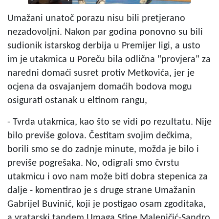
Umažani unatoč porazu nisu bili pretjerano
nezadovoljni. Nakon par godina ponovno su bili
sudionik istarskog derbija u Premijer ligi, a usto
im je utakmica u Poreču bila odlična "provjera" za
naredni domaći susret protiv Metkovića, jer je
ocjena da osvajanjem domaćih bodova mogu
osigurati ostanak u eltinom rangu,
- Tvrda utakmica, kao što se vidi po rezultatu. Nije
bilo previše golova. Čestitam svojim dečkima,
borili smo se do zadnje minute, možda je bilo i
previše pogrešaka. No, odigrali smo čvrstu
utakmicu i ovo nam može biti dobra stepenica za
dalje - komentirao je s druge strane Umažanin
Gabrijel Buvinić, koji je postigao osam zgoditaka,
a vratarski tandem Umaga Stipe Maleničić-Sandro