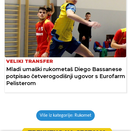
VELIKI TRANSFER
Mladi umaški rukometaš Diego Bassanese
potpisao četverogodišnji ugovor s Eurofarm
Pelisterom
Više iz kategorije: Rukomet