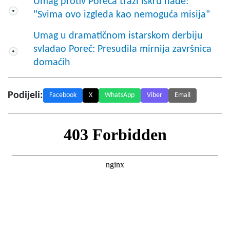
Umag protiv Poreča traži iskru nade:
"Svima ovo izgleda kao nemoguća misija"
Umag u dramatičnom istarskom derbiju
svladao Poreč: Presudila mirnija završnica
domaćih
Podijeli:
Facebook
X
WhatsApp
Viber
Email