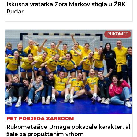
Iskusna vratarka Zora Markov stigla u ŽRK
Rudar
RUKOMET
PET POBJEDA ZAREDOM
Rukometašice Umaga pokazale karakter, ali
žale za propuštenim vrhom