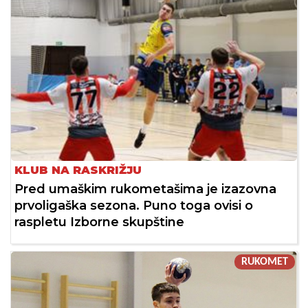
KLUB NA RASKRIŽJU
Pred umaškim rukometašima je izazovna
prvoligaška sezona. Puno toga ovisi o
raspletu Izborne skupštine
RUKOMET