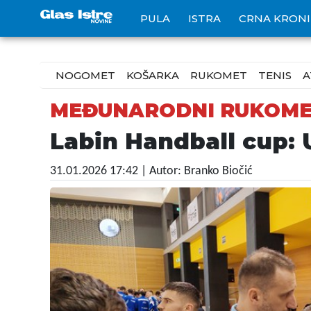
PULA
ISTRA
CRNA KRON
NOGOMET
KOŠARKA
RUKOMET
TENIS
A
MEĐUNARODNI RUKOME
Labin Handball cup: U
31.01.2026 17:42
| Autor: Branko Biočić