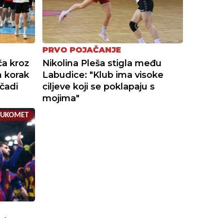
PRVO POJAČANJE
ča kroz
Nikolina Pleša stigla među
n korak
Labudice: "Klub ima visoke
čadi
ciljeve koji se poklapaju s
mojima"
RUKOMET