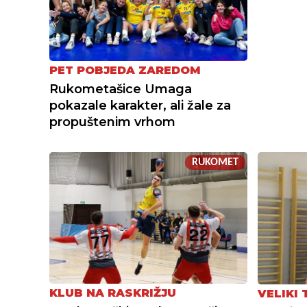
PET POBJEDA ZAREDOM
Rukometašice Umaga
pokazale karakter, ali žale za
propuštenim vrhom
RUKOMET
KLUB NA RASKRIŽJU
VELIKI