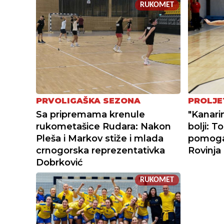
RUKOMET
PRVOLIGAŠKA SEZONA
PROLJE
Sa pripremama krenule
"Kanari
rukometašice Rudara: Nakon
bolji: 
Pleša i Markov stiže i mlada
pomoga
crnogorska reprezentativka
Rovinja
Dobrković
RUKOMET