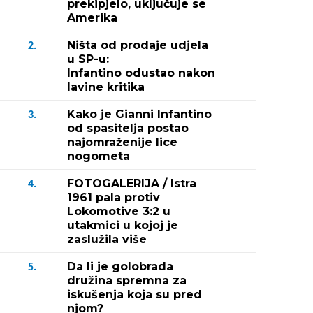
prekipjelo, uključuje se
Amerika
Ništa od prodaje udjela
2.
u SP-u:
Infantino odustao nakon
lavine kritika
Kako je Gianni Infantino
3.
od spasitelja postao
najomraženije lice
nogometa
FOTOGALERIJA / Istra
4.
1961 pala protiv
Lokomotive 3:2 u
utakmici u kojoj je
zaslužila više
Da li je golobrada
5.
družina spremna za
iskušenja koja su pred
njom?