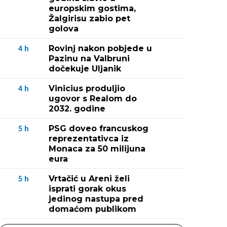
europskim gostima,
Žalgirisu zabio pet
golova
Rovinj nakon pobjede u
4
h
Pazinu na Valbruni
dočekuje Uljanik
Vinicius produljio
4
h
ugovor s Realom do
2032. godine
PSG doveo francuskog
5
h
reprezentativca iz
Monaca za 50 milijuna
eura
Vrtačić u Areni želi
5
h
isprati gorak okus
jedinog nastupa pred
domaćom publikom