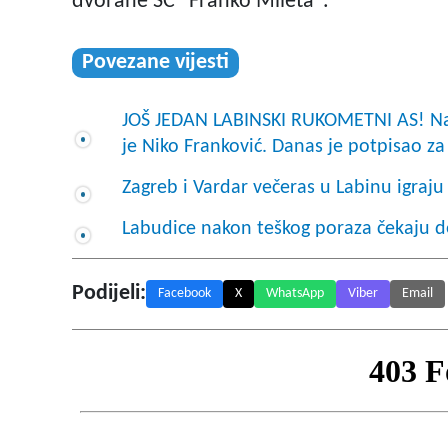
dvorane SC "Franko Mileta".
Povezane vijesti
JOŠ JEDAN LABINSKI RUKOMETNI AS! Nako
je Niko Franković. Danas je potpisao z
Zagreb i Vardar večeras u Labinu igraju 
Labudice nakon teškog poraza čekaju d
Podijeli:
Facebook
X
WhatsApp
Viber
Email