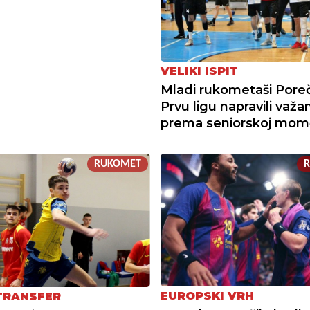
VELIKI ISPIT
Mladi rukometaši Pore
Prvu ligu napravili važa
prema seniorskoj mom
RUKOMET
EUROPSKI VRH
 TRANSFER