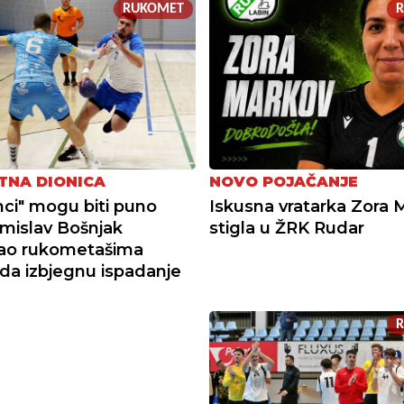
RUKOMET
TNA DIONICA
NOVO POJAČANJE
nci" mogu biti puno
Iskusna vratarka Zora 
Tomislav Bošnjak
stigla u ŽRK Rudar
o rukometašima
 da izbjegnu ispadanje