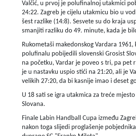
Valčić, u prvoj je polufinalnoj utakmici p
24:22. Zagreb je cijelu utakmicu bio u v
šest razlike (14:8). Sesvete su do kraja us
smanjiti razliku do 49. minute, kada je bil
Rukometaši makedonskog Vardara 1961, k
polufinalu pobijedili slovenski Grosist S
na početku, Vardar je poveo s tri, pa pet 
je u nastavku uspio stići na 21:20, ali j
velikih 27:20, da bi kasnije imao i deset g
U 18 sati se igra utakmica za treće mjest
Slovana.
Finale Labin Handball Cupa između Zagreb
nakon toga slijedi proglašenje pobjednika