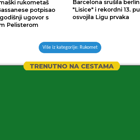
Barcelona srušila berli
umaški rukometaš
"Lisice" i rekordni 13. pu
Bassanese potpisao
osvojila Ligu prvaka
godišnji ugovor s
m Pelisterom
Više iz kategorije: Rukomet
TRENUTNO NA CESTAMA