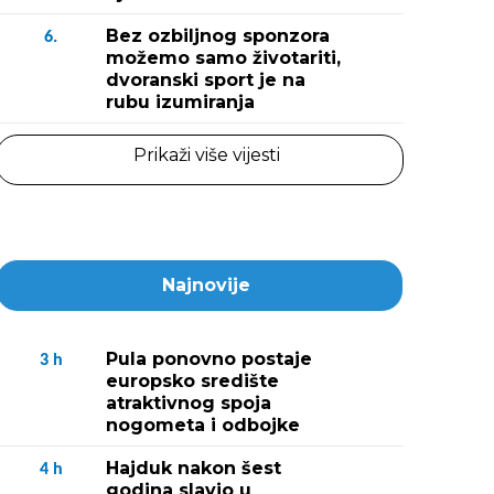
Bez ozbiljnog sponzora
6.
možemo samo životariti,
dvoranski sport je na
rubu izumiranja
Prikaži više vijesti
Najnovije
Pula ponovno postaje
3
h
europsko središte
atraktivnog spoja
nogometa i odbojke
Hajduk nakon šest
4
h
godina slavio u