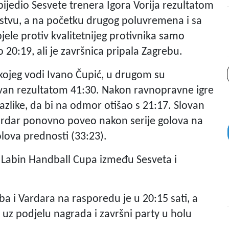
obijedio Sesvete trenera Igora Vorija rezultatom
odstvu, a na početku drugog poluvremena i sa
pjele protiv kvalitetnijeg protivnika samo
o 20:19, ali je završnica pripala Zagrebu.
ojeg vodi Ivano Čupić, u drugom su
lovan rezultatom 41:30. Nakon ravnopravne igre
razlike, da bi na odmor otišao s 21:17. Slovan
e Vardar ponovno poveo nakon serije golova na
olova prednosti (33:23).
o Labin Handball Cupa između Sesveta i
a i Vardara na rasporedu je u 20:15 sati, a
 uz podjelu nagrada i završni party u holu