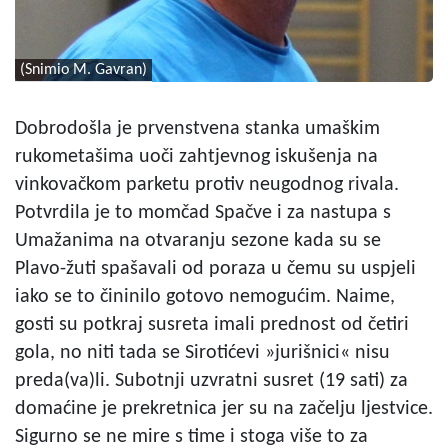
(Snimio M. Gavran)
Dobrodošla je prvenstvena stanka umaškim
rukometašima uoči zahtjevnog iskušenja na
vinkovačkom parketu protiv neugodnog rivala.
Potvrdila je to momčad Spačve i za nastupa s
Umažanima na otvaranju sezone kada su se
Plavo-žuti spašavali od poraza u čemu su uspjeli
iako se to čininilo gotovo nemogućim. Naime,
gosti su potkraj susreta imali prednost od četiri
gola, no niti tada se Sirotićevi »jurišnici« nisu
preda(va)li. Subotnji uzvratni susret (19 sati) za
domaćine je prekretnica jer su na začelju ljestvice.
Sigurno se ne mire s time i stoga više to za