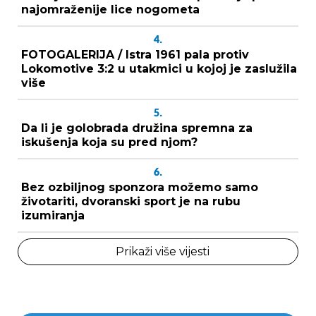
najomraženije lice nogometa
4.
FOTOGALERIJA / Istra 1961 pala protiv
Lokomotive 3:2 u utakmici u kojoj je zaslužila
više
5.
Da li je golobrada družina spremna za
iskušenja koja su pred njom?
6.
Bez ozbiljnog sponzora možemo samo
životariti, dvoranski sport je na rubu
izumiranja
Prikaži više vijesti