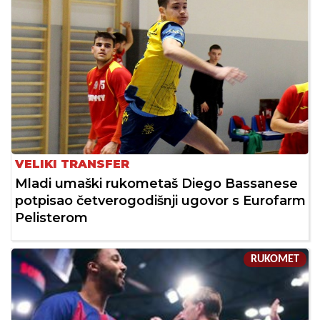
VELIKI TRANSFER
Mladi umaški rukometaš Diego Bassanese
potpisao četverogodišnji ugovor s Eurofarm
Pelisterom
RUKOMET