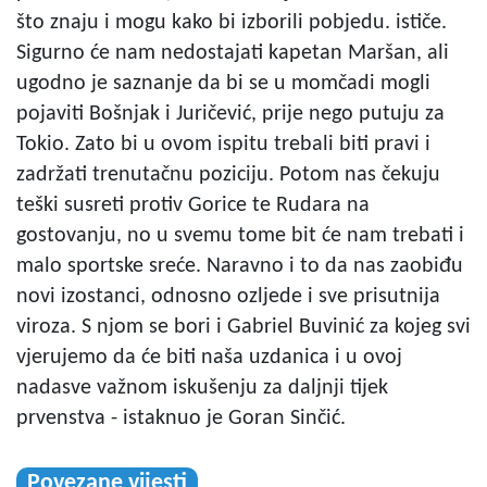
što znaju i mogu kako bi izborili pobjedu. ističe.
Sigurno će nam nedostajati kapetan Maršan, ali
ugodno je saznanje da bi se u momčadi mogli
pojaviti Bošnjak i Juričević, prije nego putuju za
Tokio. Zato bi u ovom ispitu trebali biti pravi i
zadržati trenutačnu poziciju. Potom nas čekuju
teški susreti protiv Gorice te Rudara na
gostovanju, no u svemu tome bit će nam trebati i
malo sportske sreće. Naravno i to da nas zaobiđu
novi izostanci, odnosno ozljede i sve prisutnija
viroza. S njom se bori i Gabriel Buvinić za kojeg svi
vjerujemo da će biti naša uzdanica i u ovoj
nadasve važnom iskušenju za daljnji tijek
prvenstva - istaknuo je Goran Sinčić.
Povezane vijesti