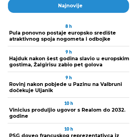
Najnovije
8
h
Pula ponovno postaje europsko središte
atraktivnog spoja nogometa i odbojke
9
h
Hajduk nakon šest godina slavio u europskim
gostima, Žalgirisu zabio pet golova
9
h
Rovinj nakon pobjede u Pazinu na Valbruni
dočekuje Uljanik
10
h
Vinicius produljio ugovor s Realom do 2032.
godine
10
h
PSG doveo francuskog reprezentativca iz