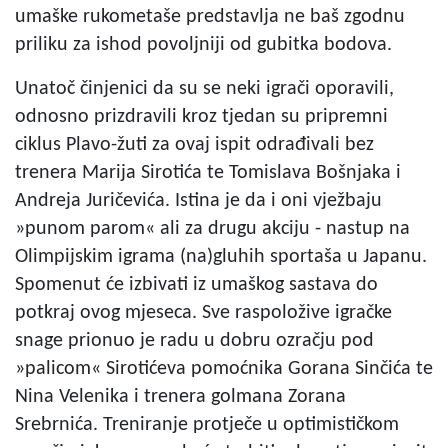
umaške rukometaše predstavlja ne baš zgodnu
priliku za ishod povoljniji od gubitka bodova.
Unatoč činjenici da su se neki igrači oporavili,
odnosno prizdravili kroz tjedan su pripremni
ciklus Plavo-žuti za ovaj ispit odrađivali bez
trenera Marija Sirotića te Tomislava Bošnjaka i
Andreja Juričevića. Istina je da i oni vježbaju
»punom parom« ali za drugu akciju - nastup na
Olimpijskim igrama (na)gluhih sportaša u Japanu.
Spomenut će izbivati iz umaškog sastava do
potkraj ovog mjeseca. Sve raspoložive igračke
snage prionuo je radu u dobru ozračju pod
»palicom« Sirotićeva pomoćnika Gorana Sinčića te
Nina Velenika i trenera golmana Zorana
Srebrnića. Treniranje protječe u optimističkom