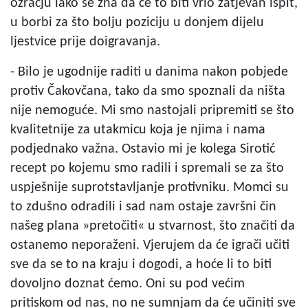
ozračju iako se zna da će to biti vrlo zatjevan ispit,
u borbi za što bolju poziciju u donjem dijelu
ljestvice prije doigravanja.
- Bilo je ugodnije raditi u danima nakon pobjede
protiv Čakovčana, tako da smo spoznali da ništa
nije nemoguće. Mi smo nastojali pripremiti se što
kvalitetnije za utakmicu koja je njima i nama
podjednako važna. Ostavio mi je kolega Sirotić
recept po kojemu smo radili i spremali se za što
uspješnije suprotstavljanje protivniku. Momci su
to zdušno odradili i sad nam ostaje završni čin
našeg plana »pretočiti« u stvarnost, što značiti da
ostanemo neporaženi. Vjerujem da će igrači učiti
sve da se to na kraju i dogodi, a hoće li to biti
dovoljno doznat ćemo. Oni su pod većim
pritiskom od nas, no ne sumnjam da će učiniti sve