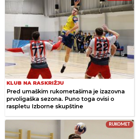
KLUB NA RASKRIŽJU
Pred umaškim rukometašima je izazovna
prvoligaška sezona. Puno toga ovisi o
raspletu Izborne skupštine
RUKOMET