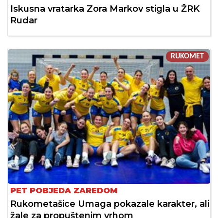
Iskusna vratarka Zora Markov stigla u ŽRK
Rudar
RUKOMET
PET POBJEDA ZAREDOM
Rukometašice Umaga pokazale karakter, ali
žale za propuštenim vrhom