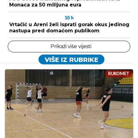
Monaca za 50 milijuna eura
10
h
Vrtačić u Areni želi isprati gorak okus jedinog
nastupa pred domaćom publikom
Prikaži više vijesti
VIŠE IZ RUBRIKE
RUKOMET