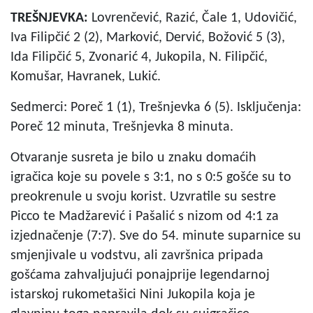
TREŠNJEVKA:
Lovrenčević, Razić, Čale 1, Udovičić,
Iva Filipčić 2 (2), Marković, Dervić, Božović 5 (3),
Ida Filipčić 5, Zvonarić 4, Jukopila, N. Filipčić,
Komušar, Havranek, Lukić.
Sedmerci: Poreč 1 (1), Trešnjevka 6 (5). Isključenja:
Poreč 12 minuta, Trešnjevka 8 minuta.
Otvaranje susreta je bilo u znaku domaćih
igračica koje su povele s 3:1, no s 0:5 gošće su to
preokrenule u svoju korist. Uzvratile su sestre
Picco te Madžarević i Pašalić s nizom od 4:1 za
izjednačenje (7:7). Sve do 54. minute suparnice su
smjenjivale u vodstvu, ali završnica pripada
gošćama zahvaljujući ponajprije legendarnoj
istarskoj rukometašici Nini Jukopila koja je