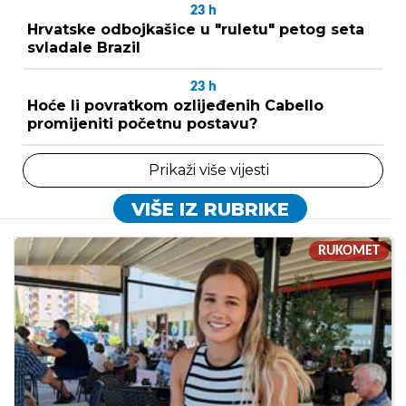
23
h
Hrvatske odbojkašice u "ruletu" petog seta
svladale Brazil
23
h
Hoće li povratkom ozlijeđenih Cabello
promijeniti početnu postavu?
Prikaži više vijesti
VIŠE IZ RUBRIKE
RUKOMET