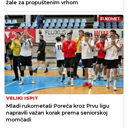
žale za propuštenim vrhom
RUKOMET
VELIKI ISPIT
Mladi rukometaši Poreča kroz Prvu ligu
napravili važan korak prema seniorskoj
momčadi