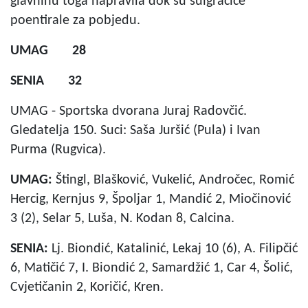
glavninu toga napravila dok su suigračice
poentirale za pobjedu.
UMAG 28
SENIA 32
UMAG - Sportska dvorana Juraj Radovčić.
Gledatelja 150. Suci: Saša Juršić (Pula) i Ivan
Purma (Rugvica).
UMAG:
Štingl, Blašković, Vukelić, Andročec, Romić
Hercig, Kernjus 9, Špoljar 1, Mandić 2, Miočinović
3 (2), Selar 5, Luša, N. Kodan 8, Calcina.
SENIA:
Lj. Biondić, Katalinić, Lekaj 10 (6), A. Filipčić
6, Matičić 7, I. Biondić 2, Samardžić 1, Car 4, Šolić,
Cvjetičanin 2, Koričić, Kren.