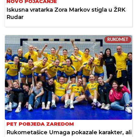
NOVO POJAČANJE
Iskusna vratarka Zora Markov stigla u ŽRK
Rudar
RUKOMET
PET POBJEDA ZAREDOM
Rukometašice Umaga pokazale karakter, ali