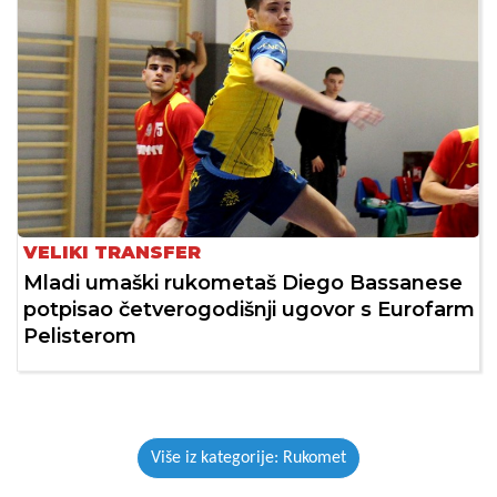
VELIKI TRANSFER
Mladi umaški rukometaš Diego Bassanese
potpisao četverogodišnji ugovor s Eurofarm
Pelisterom
Više iz kategorije: Rukomet