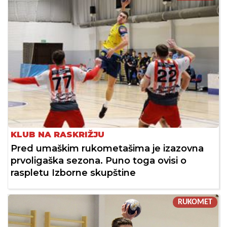
KLUB NA RASKRIŽJU
Pred umaškim rukometašima je izazovna
prvoligaška sezona. Puno toga ovisi o
raspletu Izborne skupštine
RUKOMET