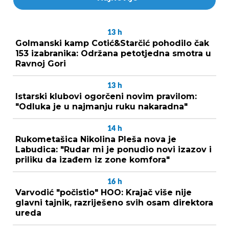
13
h
Golmanski kamp Cotić&Starčić pohodilo čak
153 izabranika: Održana petotjedna smotra u
Ravnoj Gori
13
h
Istarski klubovi ogorčeni novim pravilom:
"Odluka je u najmanju ruku nakaradna"
14
h
Rukometašica Nikolina Pleša nova je
Labudica: "Rudar mi je ponudio novi izazov i
priliku da izađem iz zone komfora"
16
h
Varvodić "počistio" HOO: Krajač više nije
glavni tajnik, razriješeno svih osam direktora
ureda