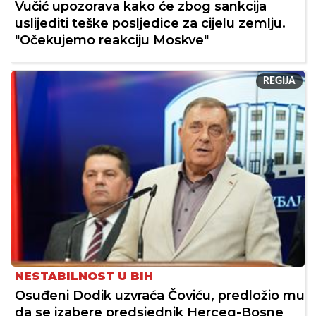
Vučić upozorava kako će zbog sankcija
uslijediti teške posljedice za cijelu zemlju.
"Očekujemo reakciju Moskve"
REGIJA
NESTABILNOST U BIH
Osuđeni Dodik uzvraća Čoviću, predložio mu
da se izabere predsjednik Herceg-Bosne