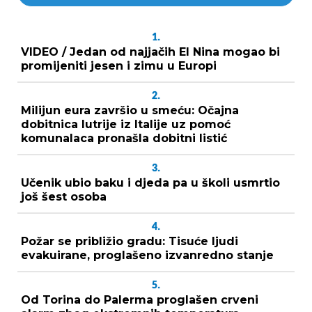
1.
VIDEO / Jedan od najjačih El Nina mogao bi
promijeniti jesen i zimu u Europi
2.
Milijun eura završio u smeću: Očajna
dobitnica lutrije iz Italije uz pomoć
komunalaca pronašla dobitni listić
3.
Učenik ubio baku i djeda pa u školi usmrtio
još šest osoba
4.
Požar se približio gradu: Tisuće ljudi
evakuirane, proglašeno izvanredno stanje
5.
Od Torina do Palerma proglašen crveni