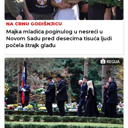
NA CRNU GODIŠNJICU
Majka mladića poginulog u nesreći u
Novom Sadu pred desecima tisuća ljudi
počela štrajk glađu
REGIJA