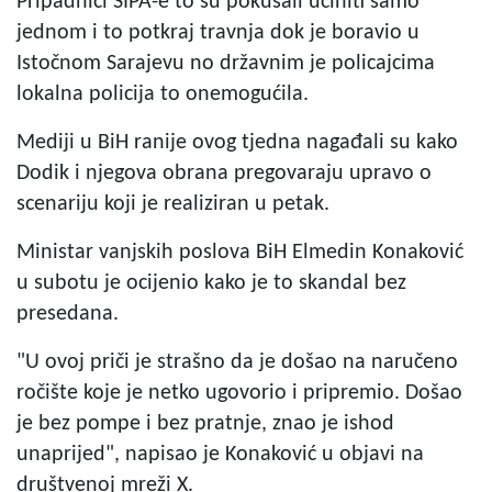
Pripadnici SIPA-e to su pokušali učiniti samo
jednom i to potkraj travnja dok je boravio u
Istočnom Sarajevu no državnim je policajcima
lokalna policija to onemogućila.
Mediji u BiH ranije ovog tjedna nagađali su kako
Dodik i njegova obrana pregovaraju upravo o
scenariju koji je realiziran u petak.
Ministar vanjskih poslova BiH Elmedin Konaković
u subotu je ocijenio kako je to skandal bez
presedana.
"U ovoj priči je strašno da je došao na naručeno
ročište koje je netko ugovorio i pripremio. Došao
je bez pompe i bez pratnje, znao je ishod
unaprijed", napisao je Konaković u objavi na
društvenoj mreži X.