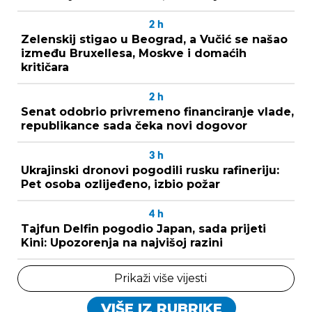
2
h
Zelenskij stigao u Beograd, a Vučić se našao
između Bruxellesa, Moskve i domaćih
kritičara
2
h
Senat odobrio privremeno financiranje vlade,
republikance sada čeka novi dogovor
3
h
Ukrajinski dronovi pogodili rusku rafineriju:
Pet osoba ozlijeđeno, izbio požar
4
h
Tajfun Delfin pogodio Japan, sada prijeti
Kini: Upozorenja na najvišoj razini
Prikaži više vijesti
VIŠE IZ RUBRIKE