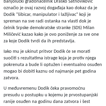
banjolučki gradonačelnik Draško Satnoviković
označio je ovaj razvoj događaja kao dokaz da je
Dodik "šibicar, manipulator i lažljivac" koji je
spreman na sve radi ostanka na vlasti dok je
čelnik Srpske demokratske stranke (SDS) Milan
Miličević kazao kako je ovo poniženje za sve one
za koje Dodik tvrdi da ih predstavlja.
Iako mu je ukinut pritvor Dodik će se morati
suočiti s rezultatima istrage koja je protiv njega
pokrenuta a bude li optužen i eventualno osuđen
mogao bi dobiti kaznu od najmanje pet godina
zatvora.
U međuvremenu Dodik čeka pravomoćnu
presudu u postupku u kojemu je prvostupanjski
ranije osuđen na godinu dana zatvora i šest