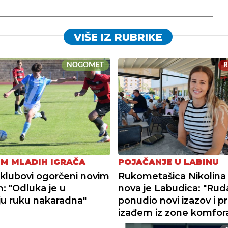
VIŠE IZ RUBRIKE
NOGOMET
M MLADIH IGRAČA
POJAČANJE U LABINU
i klubovi ogorčeni novim
Rukometašica Nikolina
m: "Odluka je u
nova je Labudica: "Ruda
u ruku nakaradna"
ponudio novi izazov i pr
izađem iz zone komfor