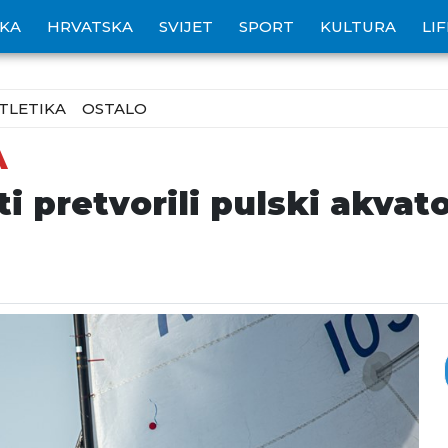
IKA
HRVATSKA
SVIJET
SPORT
KULTURA
LI
TLETIKA
OSTALO
A
i pretvorili pulski akvat