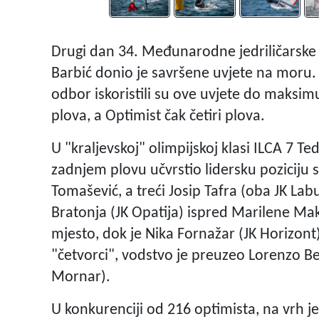
Drugi dan 34. Međunarodne jedriličarske r
Barbić donio je savršene uvjete na moru. O
odbor iskoristili su ove uvjete do maksimum
plova, a Optimist čak četiri plova.
U "kraljevskoj" olimpijskoj klasi ILCA 7 Te
zadnjem plovu učvrstio lidersku poziciju 
Tomašević, a treći Josip Tafra (oba JK Labu
Bratonja (JK Opatija) ispred Marilene Makr
mjesto, dok je Nika Fornažar (JK Horizont) 
"četvorci", vodstvo je preuzeo Lorenzo Bert
Mornar).
U konkurenciji od 216 optimista, na vrh je 