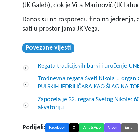
(JK Galeb), dok je Vita Marinović (JK La
Danas su na rasporedu finalna jedrenja, 
sati u prostorijama JK Vega.
Povezane vijesti
Regata tradicijskih barki i uručenje U
Trodnevna regata Sveti Nikola u organi
PULSKIH JEDRILIČARA KAO ŠLAG NA TO
Započela je 32. regata Svetog Nikole: 60
akvatoriju
Podijeli:
Facebook
X
WhatsApp
Viber
Email