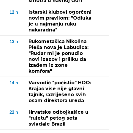
smotra u Ravnoj Gori
Istarski klubovi ogorčeni
12
h
novim pravilom: "Odluka
je u najmanju ruku
nakaradna"
Rukometašica Nikolina
13
h
Pleša nova je Labudica:
"Rudar mi je ponudio
novi izazov i priliku da
izađem iz zone
komfora"
Varvodić "počistio" HOO:
14
h
Krajač više nije glavni
tajnik, razriješeno svih
osam direktora ureda
Hrvatske odbojkašice u
22
h
"ruletu" petog seta
svladale Brazil