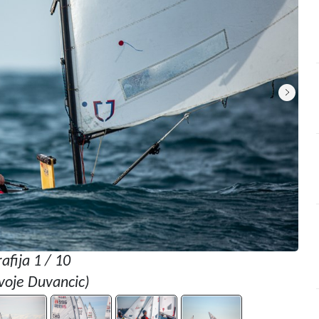
afija 1 / 10
voje Duvancic)