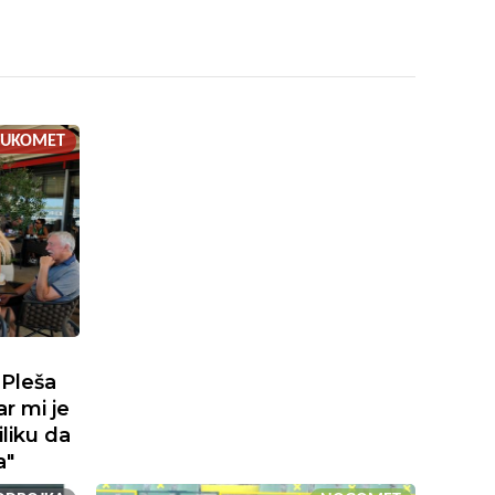
RUKOMET
 Pleša
r mi je
iliku da
a"