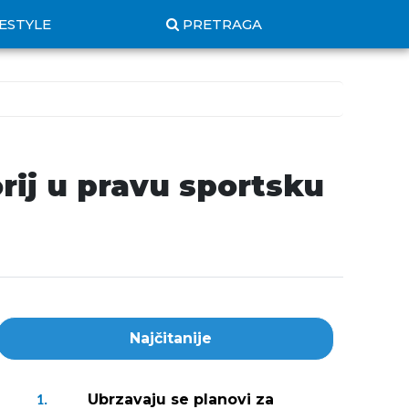
FESTYLE
PRETRAGA
orij u pravu sportsku
Najčitanije
Ubrzavaju se planovi za
1.