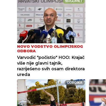
NOGOMET
NOVO VODSTVO OLIMPIJSKOG
ODBORA
Varvodić "počistio" HOO: Krajač
više nije glavni tajnik,
razriješeno svih osam direktora
ureda
ODBOJKA