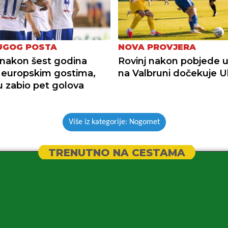
UGOG POSTA
NOVA PROVJERA
nakon šest godina
Rovinj nakon pobjede u
u europskim gostima,
na Valbruni dočekuje Ul
su zabio pet golova
Više iz kategorije: Nogomet
TRENUTNO NA CESTAMA