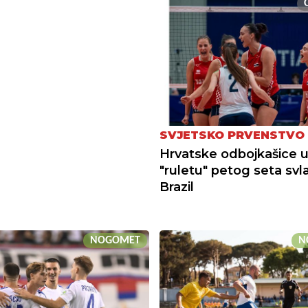
SVJETSKO PRVENSTVO 
Hrvatske odbojkašice 
"ruletu" petog seta svl
Brazil
NOGOMET
N