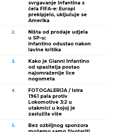
svrgavanje Infantina s
čela FIFA-e: Europi
prekipjelo, uključuje se
Amerika
Ništa od prodaje udjela
2.
u SP-u:
Infantino odustao nakon
lavine kritika
Kako je Gianni Infantino
3.
od spasitelja postao
najomraženije lice
nogometa
FOTOGALERIJA / Istra
4.
1961 pala protiv
Lokomotive 3:2 u
Fotografija 2 / 1
utakmici u kojoj je
zaslužila više
(Foto: Hrvoje Duvan
Bez ozbiljnog sponzora
5.
možemo samo životariti,