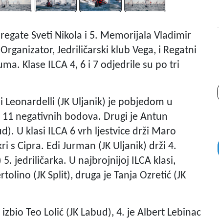
egate Sveti Nikola i 5. Memorijala Vladimir
rganizator, Jedriličarski klub Vega, i Regatni
a. Klase ILCA 4, 6 i 7 odjedrile su po tri
di Leonardelli (JK Uljanik) je pobjedom u
s 11 negativnih bodova. Drugi je Antun
d). U klasi ILCA 6 vrh ljestvice drži Maro
i s Cipra. Edi Jurman (JK Uljanik) drži 4.
5. jedriličarka. U najbrojnijoj ILCA klasi,
olino (JK Split), druga je Tanja Ozretić (JK
izbio Teo Lolić (JK Labud), 4. je Albert Lebinac