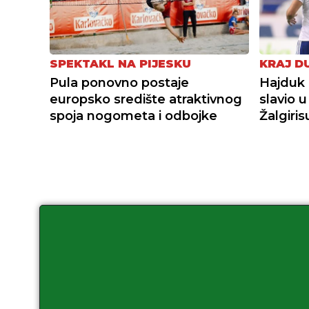
SPEKTAKL NA PIJESKU
KRAJ D
Pula ponovno postaje
Hajduk 
europsko središte atraktivnog
slavio 
spoja nogometa i odbojke
Žalgiri