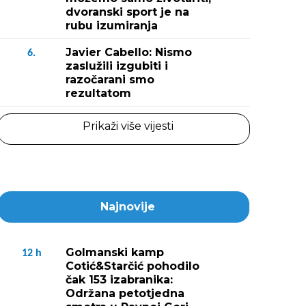
dvoranski sport je na
rubu izumiranja
Javier Cabello: Nismo
6.
zaslužili izgubiti i
razočarani smo
rezultatom
Prikaži više vijesti
Najnovije
Golmanski kamp
12
h
Cotić&Starčić pohodilo
čak 153 izabranika:
Održana petotjedna