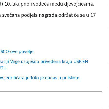
bud) 10. ukupno i vodeća među djevojčicama.
a svečana podjela nagrada održat će se u 17
NESCO-ove povelje
zaciji Vege uspješno privedena kraju USPJEH
RTU
6 jedriličara jedrilo je danas u pulskom