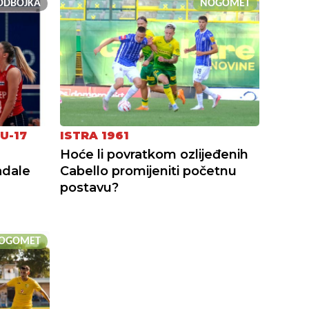
ODBOJKA
NOGOMET
U-17
ISTRA 1961
u
Hoće li povratkom ozlijeđenih
adale
Cabello promijeniti početnu
postavu?
OGOMET