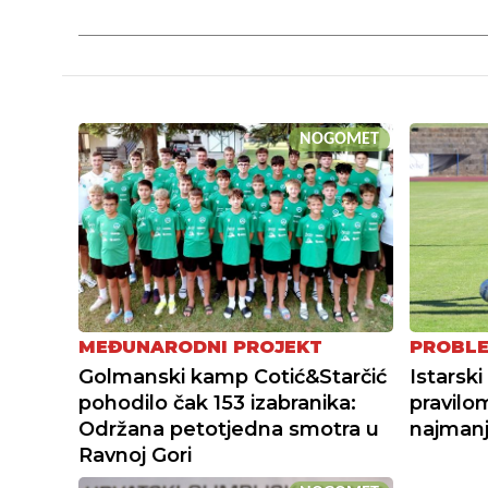
NOGOMET
MEĐUNARODNI PROJEKT
PROBLE
Golmanski kamp Cotić&Starčić
Istarsk
pohodilo čak 153 izabranika:
pravilo
Održana petotjedna smotra u
najmanj
Ravnoj Gori