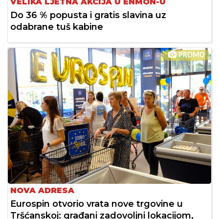
VELIKA LJETNA AKCIJA U ENMON-U
Do 36 % popusta i gratis slavina uz
odabrane tuš kabine
PROMO
NOVA ADRESA
Eurospin otvorio vrata nove trgovine u
Tršćanskoj: građani zadovoljni lokacijom,