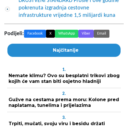
DRUŠTVENI STANDARD Prošle i ove godine
pokrenuta izgradnja cestovne
infrastrukture vrijedne 1,5 milijardi kuna
Podijeli:
Facebook
X
WhatsApp
Viber
Email
Najčitanije
1.
Nemate klimu? Ovo su besplatni trikovi zbog
kojih će vam stan biti osjetno hladniji
2.
Gužve na cestama prema moru: Kolone pred
naplatama, tunelima i prijelazima
3.
Trpiti, mučati, svoju viru i besidu držati