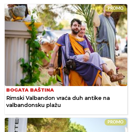
PROMO
BOGATA BAŠTINA
Rimski Valbandon vraća duh antike na
valbandonsku plažu
PROMO