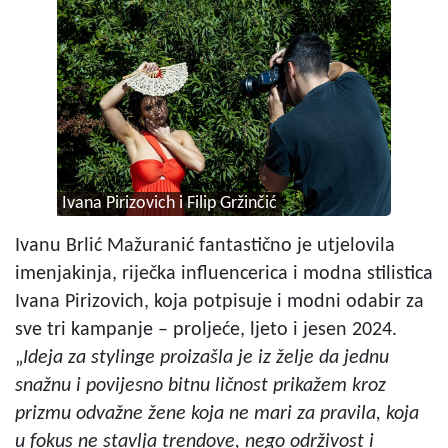
Ivana Pirizovich i Filip Gržinčić
Ivanu Brlić Mažuranić fantastično je utjelovila
imenjakinja, riječka influencerica i modna stilistica
Ivana Pirizovich, koja potpisuje i modni odabir za
sve tri kampanje – proljeće, ljeto i jesen 2024.
„
Ideja za stylinge proizašla je iz želje da jednu
snažnu i povijesno bitnu ličnost prikažem kroz
prizmu odvažne žene koja ne mari za pravila, koja
u fokus ne stavlja trendove, nego održivost i