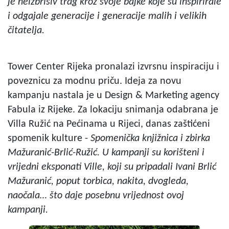
je neizbrisiv trag kroz svoje bajke koje su inspirirale
i odgajale generacije i generacije malih i velikih
čitatelja.
Tower Center Rijeka pronalazi izvrsnu inspiraciju i
poveznicu za modnu priču. Ideja za novu
kampanju nastala je u Design & Marketing agency
Fabula iz Rijeke. Za lokaciju snimanja odabrana je
Villa Ružić na Pećinama u Rijeci, danas zaštićeni
spomenik kulture -
Spomenička knjižnica i zbirka
Mažuranić-Brlić-Ružić. U kampanji su korišteni i
vrijedni eksponati Ville, koji su pripadali Ivani Brlić
Mažuranić, poput torbica, nakita, dvogleda,
naočala… što daje posebnu vrijednost ovoj
kampanji.