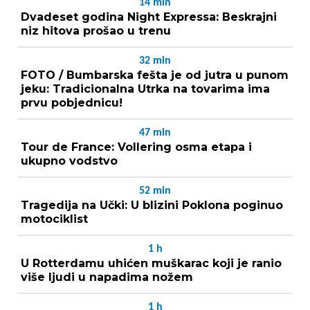
14
min
Dvadeset godina Night Expressa: Beskrajni
niz hitova prošao u trenu
32
min
FOTO / Bumbarska fešta je od jutra u punom
jeku: Tradicionalna Utrka na tovarima ima
prvu pobjednicu!
47
min
Tour de France: Vollering osma etapa i
ukupno vodstvo
52
min
Tragedija na Učki: U blizini Poklona poginuo
motociklist
1
h
U Rotterdamu uhićen muškarac koji je ranio
više ljudi u napadima nožem
1
h