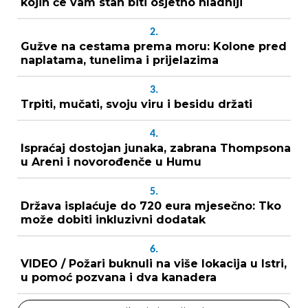
kojih će vam stan biti osjetno hladniji
2.
Gužve na cestama prema moru: Kolone pred
naplatama, tunelima i prijelazima
3.
Trpiti, mučati, svoju viru i besidu držati
4.
Ispraćaj dostojan junaka, zabrana Thompsona
u Areni i novorođenče u Humu
5.
Država isplaćuje do 720 eura mjesečno: Tko
može dobiti inkluzivni dodatak
6.
VIDEO / Požari buknuli na više lokacija u Istri,
u pomoć pozvana i dva kanadera