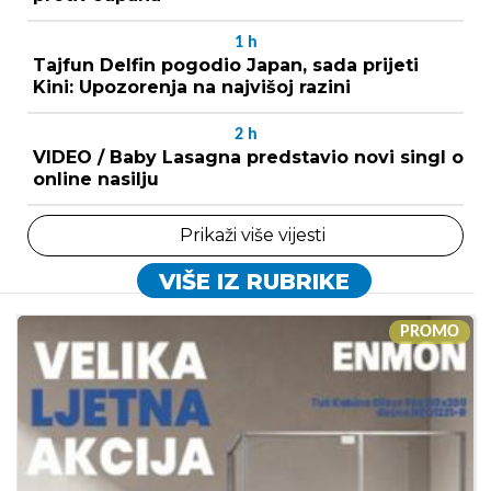
1
h
Tajfun Delfin pogodio Japan, sada prijeti
Kini: Upozorenja na najvišoj razini
2
h
VIDEO / Baby Lasagna predstavio novi singl o
online nasilju
Prikaži više vijesti
VIŠE IZ RUBRIKE
PROMO