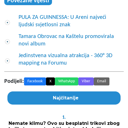
Povezane vijesti
PULA ZA GUINNESSA: U Areni najveći
ljudski svjetlosni znak
Tamara Obrovac na Kaštelu promovirala
novi album
Jedinstvena vizualna atrakcija - 360° 3D
mapping na Forumu
Podijeli:
Facebook
X
WhatsApp
Viber
Email
Najčitanije
1.
Nemate klimu? Ovo su besplatni trikovi zbog