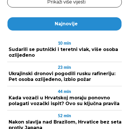
Prikaži više vijesti
Najnovije
10
min
Sudarili se putnički i teretni vlak, više osoba
ozlijeđeno
23
min
Ukrajinski dronovi pogodili rusku rafineriju:
Pet osoba ozlijeđeno, izbio požar
44
min
Kada vozači u Hrvatskoj moraju ponovno
polagati vozački ispit? Ovo su ključna pravila
52
min
Nakon slavlja nad Brazilom, Hrvatice bez seta
protiv Japana