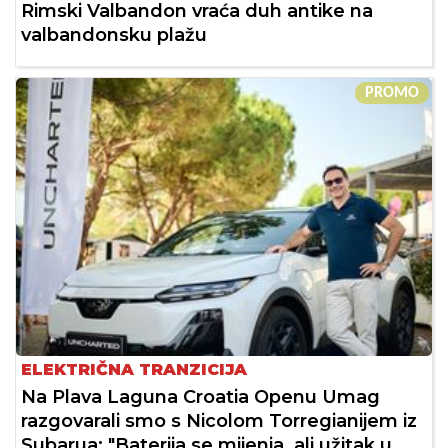
Rimski Valbandon vraća duh antike na
valbandonsku plažu
PROMO
ELEKTRIČNA TRANZICIJA
Na Plava Laguna Croatia Openu Umag
razgovarali smo s Nicolom Torregianijem iz
Subarua: "Baterija se mijenja, ali užitak u