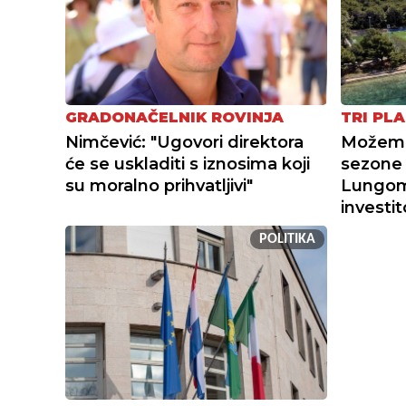
GRADONAČELNIK ROVINJA
TRI PLA
Nimčević: "Ugovori direktora
Možemo 
će se uskladiti s iznosima koji
sezone 
su moralno prihvatljivi"
Lungoma
investi
POLITIKA