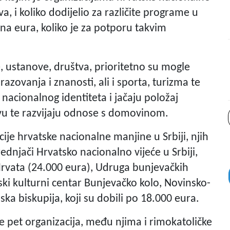
a, i koliko dodijelio za različite programe u
una eura, koliko je za potporu takvim
, ustanove, društva, prioritetno su mogle
razovanja i znanosti, ali i sporta, turizma te
nacionalnog identiteta i jačaju položaj
vu te razvijaju odnose s domovinom.
ije hrvatske nacionalne manjine u Srbiji, njih
dnjači Hrvatsko nacionalno vijeće u Srbiji,
 Hrvata (24.000 eura), Udruga bunjevačkih
ski kulturni centar Bunjevačko kolo, Novinsko-
ska biskupija, koji su dobili po 18.000 eura.
e pet organizacija, među njima i rimokatoličke