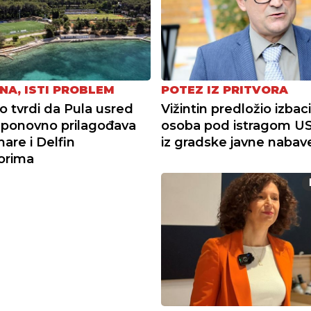
NA, ISTI PROBLEM
POTEZ IZ PRITVORA
tvrdi da Pula usred
Vižintin predložio izbac
ponovno prilagođava
osoba pod istragom U
re i Delfin
iz gradske javne nabav
torima