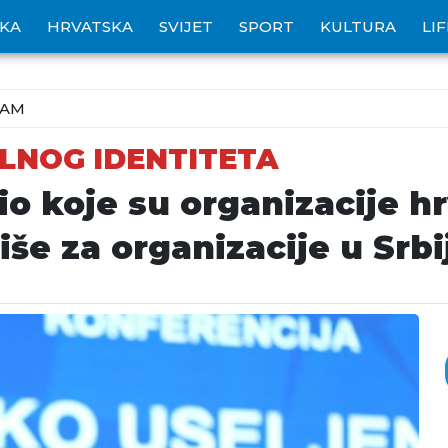
IKA
HRVATSKA
SVIJET
SPORT
KULTURA
LI
ZAM
LNOG IDENTITETA
io koje su organizacije h
iše za organizacije u Srbi