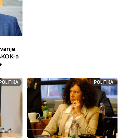
ivanje
SKOK-a
e
POLITIKA
POLITIKA