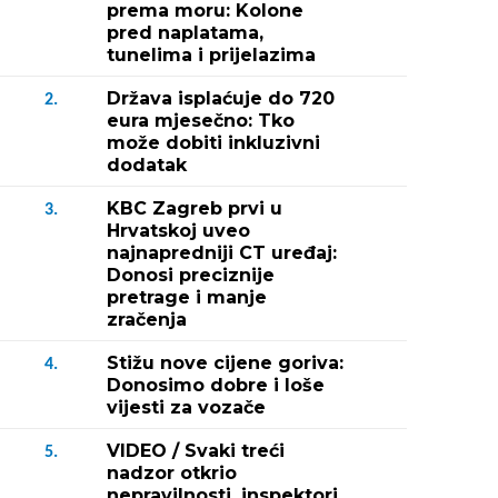
prema moru: Kolone
pred naplatama,
tunelima i prijelazima
Država isplaćuje do 720
2.
eura mjesečno: Tko
može dobiti inkluzivni
dodatak
KBC Zagreb prvi u
3.
Hrvatskoj uveo
najnapredniji CT uređaj:
Donosi preciznije
pretrage i manje
zračenja
Stižu nove cijene goriva:
4.
Donosimo dobre i loše
vijesti za vozače
VIDEO / Svaki treći
5.
nadzor otkrio
nepravilnosti, inspektori