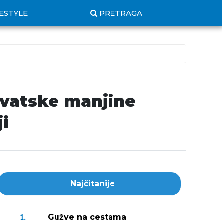
FESTYLE
PRETRAGA
rvatske manjine
ji
Najčitanije
Gužve na cestama
1.