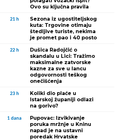
polagati vozački ispit?
Ovo su ključna pravila
Sezona iz ugostiteljskog
21
h
kuta: Trgovine otimaju
štedljive turiste, nekima
je promet pao i 40 posto
Dušica Radojčić o
22
h
skandalu u Lici: Tražimo
maksimalne zatvorske
kazne za sve u lancu
odgovornosti teškog
onečišćenja
Koliki dio plaće u
23
h
Istarskoj županiji odlazi
na gorivo?
Pupovac: Izvikivanje
1
dana
poruka mržnje u Kninu
napad je na ustavni
poredak Hrvatske