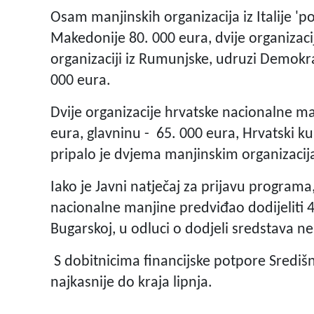
Osam manjinskih organizacija iz Italije 'po
Makedonije 80. 000 eura, dvije organizacij
organizaciji iz Rumunjske, udruzi Demokr
000 eura.
Dvije organizacije hrvatske nacionalne ma
eura, glavninu - 65. 000 eura, Hrvatski k
pripalo je dvjema manjinskim organizacij
Iako je Javni natječaj za prijavu program
nacionalne manjine predviđao dodijeliti 
Bugarskoj, u odluci o dodjeli sredstava n
S dobitnicima financijske potpore Središn
najkasnije do kraja lipnja.