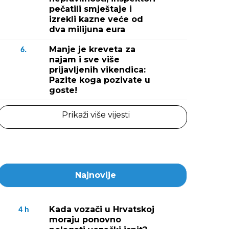
pečatili smještaje i
izrekli kazne veće od
dva milijuna eura
Manje je kreveta za
6.
najam i sve više
prijavljenih vikendica:
Pazite koga pozivate u
goste!
Prikaži više vijesti
Najnovije
Kada vozači u Hrvatskoj
4
h
moraju ponovno