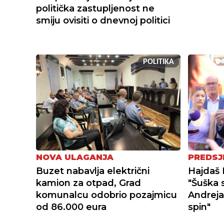
politička zastupljenost ne
smiju ovisiti o dnevnoj politici
POLITIKA
NOVA ULAGANJA
PREDSJ
Buzet nabavlja električni
Hajdaš 
kamion za otpad, Grad
"Šuška 
komunalcu odobrio pozajmicu
Andreja
od 86.000 eura
spin"