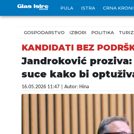
PULA
ISTRA
CRNA KRON
GOSPODARSTVO
IZBORI
POLITIKA
TURI
KANDIDATI BEZ PODRŠ
Jandroković proziva: 
suce kako bi optuživ
16.05.2026 11:47
| Autor: Hina