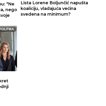
Lista Lorene Boljunčić napušta
bu: "Ne
koaliciju, vladajuća većina
ga, nego
svedena na minimum?
svoje
POLITIKA
kret
dnji