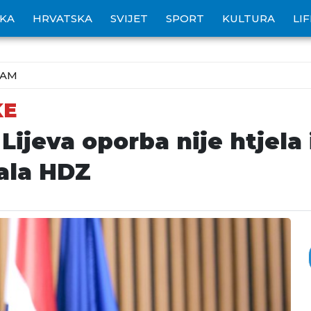
IKA
HRVATSKA
SVIJET
SPORT
KULTURA
LI
ZAM
KE
Lijeva oporba nije htjela
ala HDZ