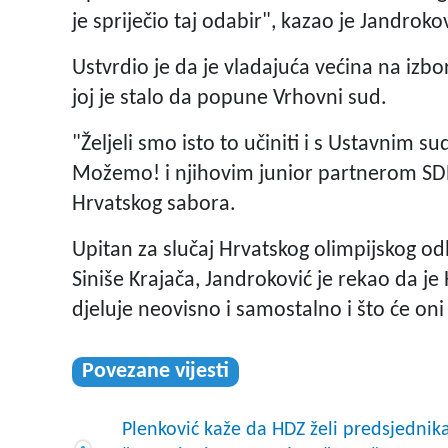
je spriječio taj odabir", kazao je Jandrokov
Ustvrdio je da je vladajuća većina na iz
joj je stalo da popune Vrhovni sud.
"Željeli smo isto to učiniti i s Ustavnim s
Možemo! i njihovim junior partnerom SDP-o
Hrvatskog sabora.
Upitan za slučaj Hrvatskog olimpijskog o
Siniše Krajača, Jandroković je rekao da je
djeluje neovisno i samostalno i što će oni
Povezane vijesti
Plenković kaže da HDZ želi predsjednika