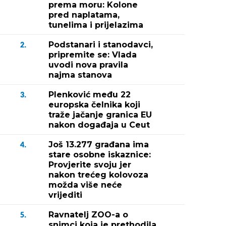
prema moru: Kolone
pred naplatama,
tunelima i prijelazima
Podstanari i stanodavci,
2.
pripremite se: Vlada
uvodi nova pravila
najma stanova
Plenković među 22
3.
europska čelnika koji
traže jačanje granica EU
nakon događaja u Ceut
Još 13.277 građana ima
4.
stare osobne iskaznice:
Provjerite svoju jer
nakon trećeg kolovoza
možda više neće
vrijediti
Ravnatelj ZOO-a o
5.
snimci koja je prethodila