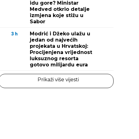
idu gore? Ministar
Medved otkrio detalje
izmjena koje stižu u
Sabor
Modrić i Džeko ulažu u
3
h
jedan od najvećih
projekata u Hrvatskoj:
Procijenjena vrijednost
luksuznog resorta
gotovo milijardu eura
Prikaži više vijesti