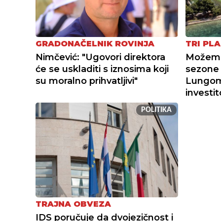
GRADONAČELNIK ROVINJA
TRI PLA
Nimčević: "Ugovori direktora
Možemo 
će se uskladiti s iznosima koji
sezone 
su moralno prihvatljivi"
Lungoma
investi
POLITIKA
TRAJNA OBVEZA
IDS poručuje da dvojezičnost i