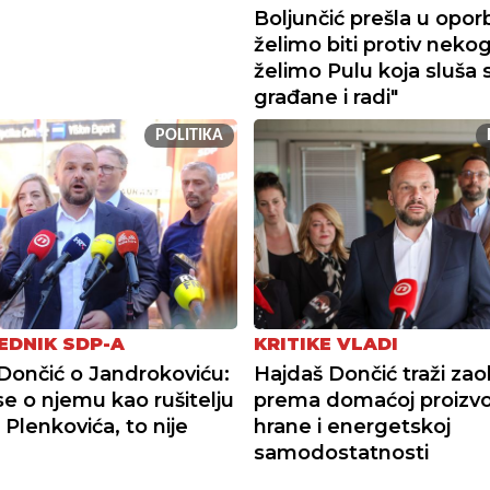
Boljunčić prešla u opor
želimo biti protiv neko
želimo Pulu koja sluša 
građane i radi"
POLITIKA
EDNIK SDP-A
KRITIKE VLADI
Dončić o Jandrokoviću:
Hajdaš Dončić traži zao
se o njemu kao rušitelju
prema domaćoj proizvo
 Plenkovića, to nije
hrane i energetskoj
samodostatnosti