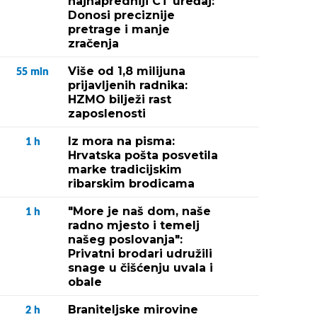
najnapredniji CT uređaj:
Donosi preciznije
pretrage i manje
zračenja
Više od 1,8 milijuna
55
min
prijavljenih radnika:
HZMO bilježi rast
zaposlenosti
Iz mora na pisma:
1
h
Hrvatska pošta posvetila
marke tradicijskim
ribarskim brodicama
"More je naš dom, naše
1
h
radno mjesto i temelj
našeg poslovanja":
Privatni brodari udružili
snage u čišćenju uvala i
obale
Braniteljske mirovine
2
h