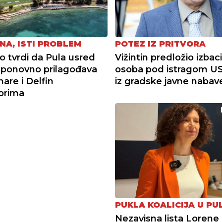
NA, ISTI PROBLEM
POTEZ IZ PRITVORA
tvrdi da Pula usred
Vižintin predložio izbac
ponovno prilagođava
osoba pod istragom U
re i Delfin
iz gradske javne nabav
torima
PUKLA KOALICIJA U PUL
Nezavisna lista Lorene