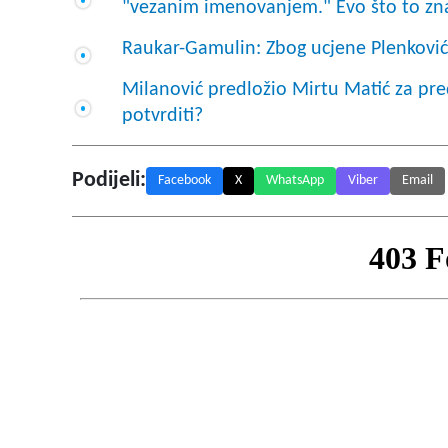
"vezanim imenovanjem." Evo što to zn
Raukar-Gamulin: Zbog ucjene Plenković
Milanović predložio Mirtu Matić za pre
potvrditi?
Podijeli:
Facebook
X
WhatsApp
Viber
Email