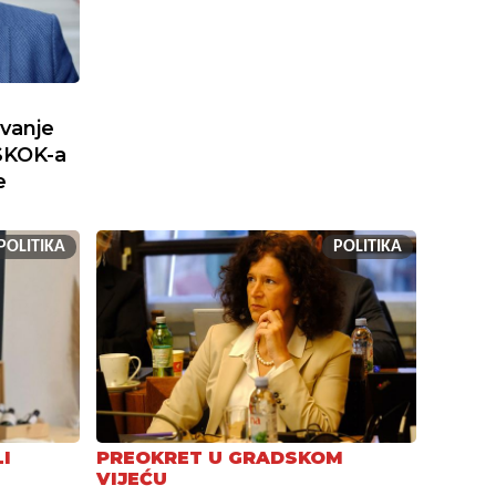
ivanje
SKOK-a
e
POLITIKA
POLITIKA
I
PREOKRET U GRADSKOM
VIJEĆU