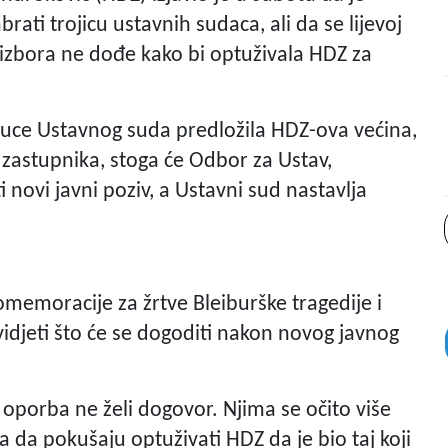
brati trojicu ustavnih sudaca, ali da se lijevoj
do izbora ne dođe kako bi optuživala HDZ za
a suce Ustavnog suda predložila HDZ-ova većina,
zastupnika, stoga će Odbor za Ustav,
i novi javni poziv, a Ustavni sud nastavlja
memoracije za žrtve Bleiburške tragedije i
vidjeti što će se dogoditi nakon novog javnog
a oporba ne želi dogovor. Njima se očito više
a da pokušaju optuživati HDZ da je bio taj koji