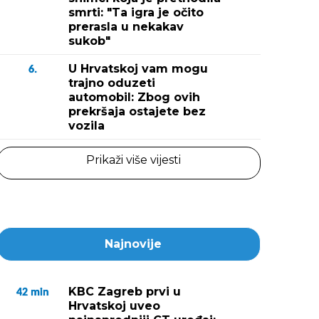
smrti: "Ta igra je očito
prerasla u nekakav
sukob"
U Hrvatskoj vam mogu
6.
trajno oduzeti
automobil: Zbog ovih
prekršaja ostajete bez
vozila
Prikaži više vijesti
Najnovije
KBC Zagreb prvi u
42
min
Hrvatskoj uveo