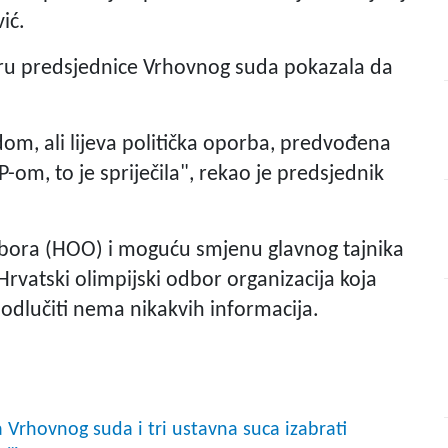
ić.
boru predsjednice Vrhovnog suda pokazala da
udom, ali lijeva politička oporba, predvođena
m, to je spriječila", rekao je predsjednik
dbora (HOO) i moguću smjenu glavnog tajnika
 Hrvatski olimpijski odbor organizacija koja
 odlučiti nema nikakvih informacija.
 Vrhovnog suda i tri ustavna suca izabrati