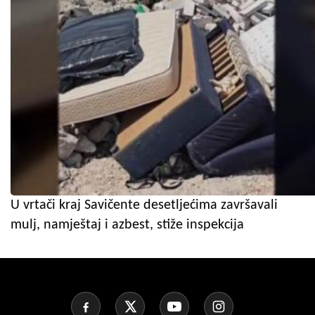
U vrtači kraj Savičente desetljećima završavali
mulj, namještaj i azbest, stiže inspekcija