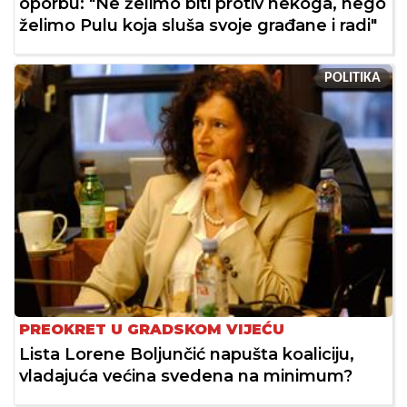
oporbu: "Ne želimo biti protiv nekoga, nego
želimo Pulu koja sluša svoje građane i radi"
POLITIKA
PREOKRET U GRADSKOM VIJEĆU
Lista Lorene Boljunčić napušta koaliciju,
vladajuća većina svedena na minimum?