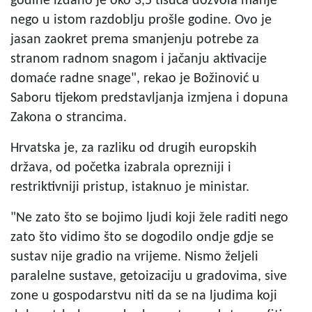
godine izdano je oko 3,5 tisuća dozvola manje
nego u istom razdoblju prošle godine. Ovo je
jasan zaokret prema smanjenju potrebe za
stranom radnom snagom i jačanju aktivacije
domaće radne snage", rekao je Božinović u
Saboru tijekom predstavljanja izmjena i dopuna
Zakona o strancima.
Hrvatska je, za razliku od drugih europskih
država, od početka izabrala oprezniji i
restriktivniji pristup, istaknuo je ministar.
"Ne zato što se bojimo ljudi koji žele raditi nego
zato što vidimo što se dogodilo ondje gdje se
sustav nije gradio na vrijeme. Nismo željeli
paralelne sustave, getoizaciju u gradovima, sive
zone u gospodarstvu niti da se na ljudima koji