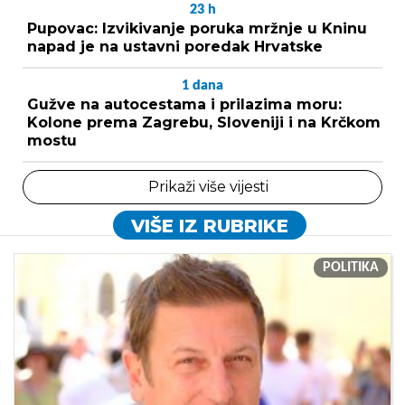
23
h
Pupovac: Izvikivanje poruka mržnje u Kninu
napad je na ustavni poredak Hrvatske
1
dana
Gužve na autocestama i prilazima moru:
Kolone prema Zagrebu, Sloveniji i na Krčkom
mostu
Prikaži više vijesti
VIŠE IZ RUBRIKE
POLITIKA