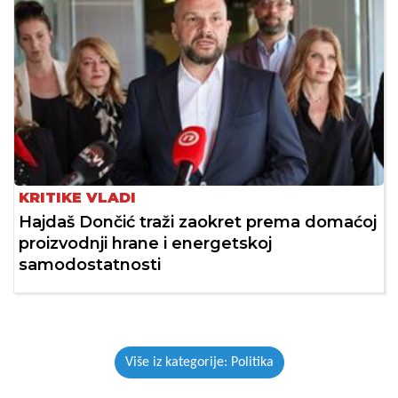
KRITIKE VLADI
Hajdaš Dončić traži zaokret prema domaćoj
proizvodnji hrane i energetskoj
samodostatnosti
Više iz kategorije: Politika