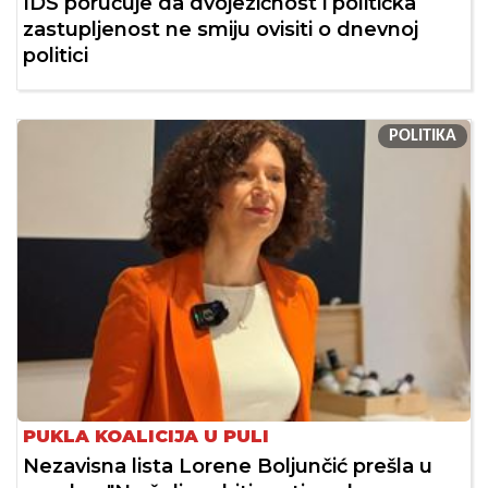
IDS poručuje da dvojezičnost i politička
zastupljenost ne smiju ovisiti o dnevnoj
politici
POLITIKA
PUKLA KOALICIJA U PULI
Nezavisna lista Lorene Boljunčić prešla u