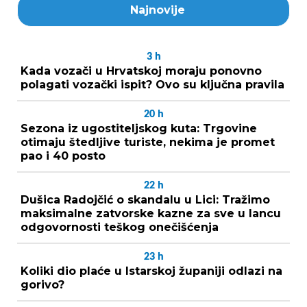
Najnovije
3
h
Kada vozači u Hrvatskoj moraju ponovno
polagati vozački ispit? Ovo su ključna pravila
20
h
Sezona iz ugostiteljskog kuta: Trgovine
otimaju štedljive turiste, nekima je promet
pao i 40 posto
22
h
Dušica Radojčić o skandalu u Lici: Tražimo
maksimalne zatvorske kazne za sve u lancu
odgovornosti teškog onečišćenja
23
h
Koliki dio plaće u Istarskoj županiji odlazi na
gorivo?