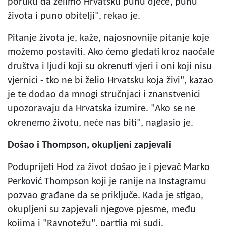
poruku da želimo Hrvatsku punu djece, punu
života i puno obitelji", rekao je.
Pitanje života je, kaže, najosnovnije pitanje koje
možemo postaviti. Ako ćemo gledati kroz naočale
društva i ljudi koji su okrenuti vjeri i oni koji nisu
vjernici - tko ne bi želio Hrvatsku koja živi", kazao
je te dodao da mnogi stručnjaci i znanstvenici
upozoravaju da Hrvatska izumire. "Ako se ne
okrenemo životu, neće nas biti", naglasio je.
Došao i Thompson, okupljeni zapjevali
Poduprijeti Hod za život došao je i pjevač Marko
Perković Thompson koji je ranije na Instagramu
pozvao građane da se priključe. Kada je stigao,
okupljeni su zapjevali njegove pjesme, među
kojima i "Ravnotežu", partija mi sudi.