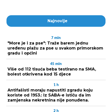
Najnovije
7
min
"More je i za pse": Traže barem jednu
uređenu plažu za pse u svakom primorskom
gradu i općini
45
min
Više od 112 tisuća beba testirano na SMA,
bolest otkrivena kod 15 djece
1
h
Antifašisti moraju napustiti zgradu koju
koriste od 1953.: Iz SABA-e ističu da im
zamjenska nekretnina nije ponuđena.
2
h