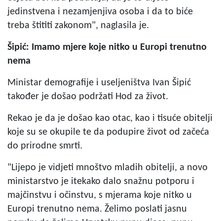
jedinstvena i nezamjenjiva osoba i da to biće
treba štititi zakonom", naglasila je.
Šipić: Imamo mjere koje nitko u Europi trenutno
nema
Ministar demografije i useljeništva Ivan Šipić
također je došao podržati Hod za život.
Rekao je da je došao kao otac, kao i tisuće obitelji
koje su se okupile te da podupire život od začeća
do prirodne smrti.
"Lijepo je vidjeti mnoštvo mladih obitelji, a novo
ministarstvo je itekako dalo snažnu potporu i
majčinstvu i očinstvu, s mjerama koje nitko u
Europi trenutno nema. Želimo poslati jasnu