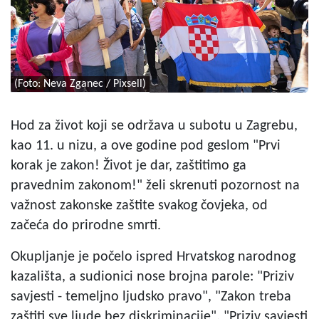
(Foto: Neva Zganec / Pixsell)
Hod za život koji se održava u subotu u Zagrebu,
kao 11. u nizu, a ove godine pod geslom "Prvi
korak je zakon! Život je dar, zaštitimo ga
pravednim zakonom!" želi skrenuti pozornost na
važnost zakonske zaštite svakog čovjeka, od
začeća do prirodne smrti.
Okupljanje je počelo ispred Hrvatskog narodnog
kazališta, a sudionici nose brojna parole: "Priziv
savjesti - temeljno ljudsko pravo", "Zakon treba
zaštiti sve ljude bez diskriminacije", "Priziv savjesti