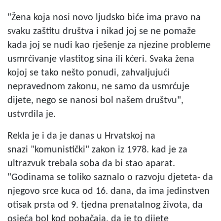
"Žena koja nosi novo ljudsko biće ima pravo na
svaku zaštitu društva i nikad joj se ne pomaže
kada joj se nudi kao rješenje za njezine probleme
usmrćivanje vlastitog sina ili kćeri. Svaka žena
kojoj se tako nešto ponudi, zahvaljujući
nepravednom zakonu, ne samo da usmrćuje
dijete, nego se nanosi bol našem društvu",
ustvrdila je.
Rekla je i da je danas u Hrvatskoj na
snazi "komunistički" zakon iz 1978. kad je za
ultrazvuk trebala soba da bi stao aparat.
"Godinama se toliko saznalo o razvoju djeteta- da
njegovo srce kuca od 16. dana, da ima jedinstven
otisak prsta od 9. tjedna prenatalnog života, da
osjeća bol kod pobačaja, da je to dijete