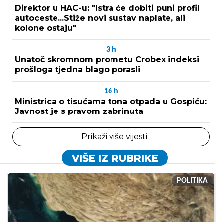
Direktor u HAC-u: "Istra će dobiti puni profil
autoceste...Stiže novi sustav naplate, ali
kolone ostaju"
3
h
Unatoč skromnom prometu Crobex indeksi
prošloga tjedna blago porasli
16
h
Ministrica o tisućama tona otpada u Gospiću:
Javnost je s pravom zabrinuta
Prikaži više vijesti
VIŠE IZ RUBRIKE
POLITIKA