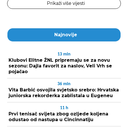
Prikaži više vijesti
Najnovije
13
min
Klubovi Elitne ŽNL pripremaju se za novu
sezonu: Dajla favorit za naslov, Veli Vrh se
pojačao
36
min
Vita Barbić osvojila svjetsko srebro: Hrvatska
juniorska rekorderka zablistala u Eugeneu
11
h
Prvi tenisač svijeta zbog ozljede koljena
odustao od nastupa u Cincinnatiju