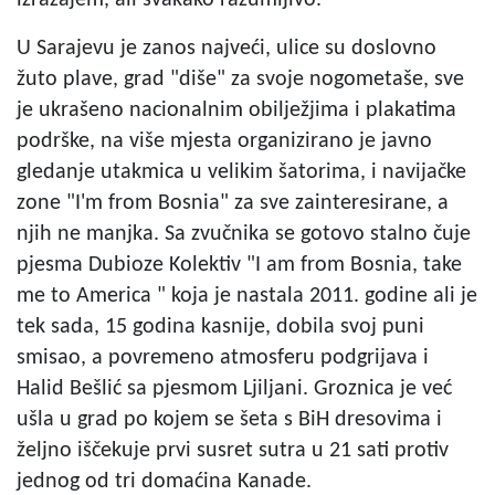
U Sarajevu je zanos najveći, ulice su doslovno
žuto plave, grad "diše" za svoje nogometaše, sve
je ukrašeno nacionalnim obilježjima i plakatima
podrške, na više mjesta organizirano je javno
gledanje utakmica u velikim šatorima, i navijačke
zone "I'm from Bosnia" za sve zainteresirane, a
njih ne manjka. Sa zvučnika se gotovo stalno čuje
pjesma Dubioze Kolektiv "I am from Bosnia, take
me to America " koja je nastala 2011. godine ali je
tek sada, 15 godina kasnije, dobila svoj puni
smisao, a povremeno atmosferu podgrijava i
Halid Bešlić sa pjesmom Ljiljani. Groznica je već
ušla u grad po kojem se šeta s BiH dresovima i
željno iščekuje prvi susret sutra u 21 sati protiv
jednog od tri domaćina Kanade.