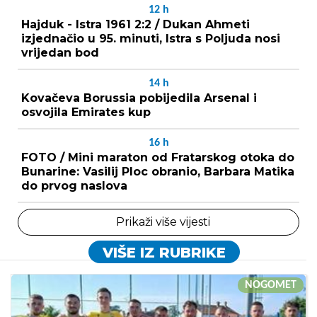
12
h
Hajduk - Istra 1961 2:2 / Dukan Ahmeti
izjednačio u 95. minuti, Istra s Poljuda nosi
vrijedan bod
14
h
Kovačeva Borussia pobijedila Arsenal i
osvojila Emirates kup
16
h
FOTO / Mini maraton od Fratarskog otoka do
Bunarine: Vasilij Ploc obranio, Barbara Matika
do prvog naslova
Prikaži više vijesti
VIŠE IZ RUBRIKE
NOGOMET