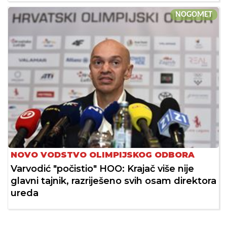
NOGOMET
NOVO VODSTVO OLIMPIJSKOG ODBORA
Varvodić "počistio" HOO: Krajač više nije
glavni tajnik, razriješeno svih osam direktora
ureda