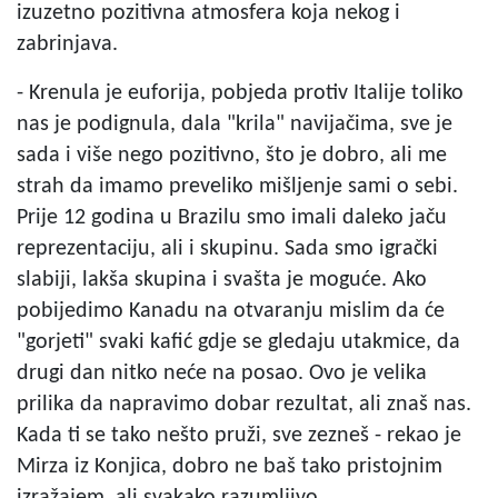
izuzetno pozitivna atmosfera koja nekog i
zabrinjava.
- Krenula je euforija, pobjeda protiv Italije toliko
nas je podignula, dala "krila" navijačima, sve je
sada i više nego pozitivno, što je dobro, ali me
strah da imamo preveliko mišljenje sami o sebi.
Prije 12 godina u Brazilu smo imali daleko jaču
reprezentaciju, ali i skupinu. Sada smo igrački
slabiji, lakša skupina i svašta je moguće. Ako
pobijedimo Kanadu na otvaranju mislim da će
"gorjeti" svaki kafić gdje se gledaju utakmice, da
drugi dan nitko neće na posao. Ovo je velika
prilika da napravimo dobar rezultat, ali znaš nas.
Kada ti se tako nešto pruži, sve zezneš - rekao je
Mirza iz Konjica, dobro ne baš tako pristojnim
izražajem, ali svakako razumljivo.