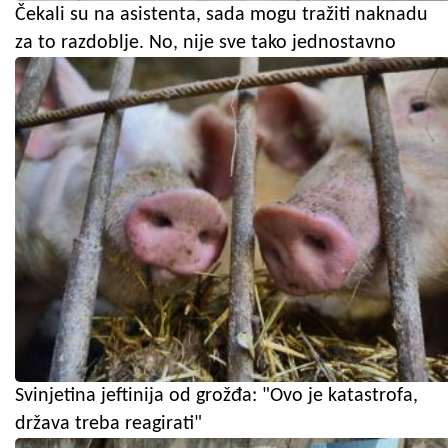
Čekali su na asistenta, sada mogu tražiti naknadu
za to razdoblje. No, nije sve tako jednostavno
Svinjetina jeftinija od grožđa: "Ovo je katastrofa,
država treba reagirati"