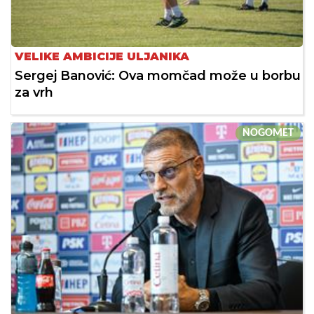
VELIKE AMBICIJE ULJANIKA
Sergej Banović: Ova momčad može u borbu
za vrh
NOGOMET