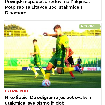
Rovinjski napadač u redovima Žalgirisa:
Potpisao za Litavce uoči utakmice s
Dinamom
NOGOMET
ISTRA 1961
Niko Šepić: Da odigramo još pet ovakvih
utakmica, sve bismo ih dobili