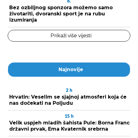
6.
Bez ozbiljnog sponzora možemo samo
životariti, dvoranski sport je na rubu
izumiranja
Prikaži više vijesti
Najnovije
2
h
Hrvatin: Veselim se sjajnoj atmosferi koja će
nas dočekati na Poljudu
15
h
Velik uspjeh mladih šahista Pule: Borna Franc
državni prvak, Ema Kvaternik srebrna