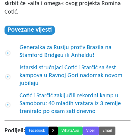
skrbit će »alfa i omega« ovog projekta Romina
Cotić.
Povezane vijesti
Generalka za Rusiju protiv Brazila na
Stamford Bridgeu ili Anfieldu!
Istarski stručnjaci Cotić i Starčić sa šest
kampova u Ravnoj Gori nadomak novom
jubileju
Cotić i Starčić zaključili rekordni kamp u
Samoboru: 40 mladih vratara iz 3 zemlje
treniralo po osam sati dnevno
Podijeli:
Facebook
X
WhatsApp
Viber
Email