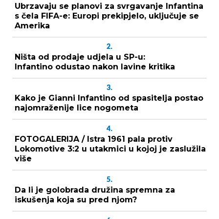
Ubrzavaju se planovi za svrgavanje Infantina
s čela FIFA-e: Europi prekipjelo, uključuje se
Amerika
2.
Ništa od prodaje udjela u SP-u:
Infantino odustao nakon lavine kritika
3.
Kako je Gianni Infantino od spasitelja postao
najomraženije lice nogometa
4.
FOTOGALERIJA / Istra 1961 pala protiv
Lokomotive 3:2 u utakmici u kojoj je zaslužila
više
5.
Da li je golobrada družina spremna za
iskušenja koja su pred njom?