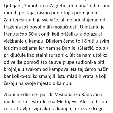
Ljubljani, Samoboru i Zagrebu, do današnjih osam
radnih postaja, nismo puno toga promijenili.
Zainteresiranih je sve više, ali ne odustajemo od
traženja još povoljnijih mogućnosti. U pitanju je
trenutačno 50-ak onih koji priželjkuju dolazak i
vježbanje u kampu. Dijelom ćemo to i činiti u svim
idućim akcijama jer nam se Danijel (Starčić, op.p.)
priključuje kao stalni suradnik. Bit će nam utoliko
od velike pomoći što će sve grupe sudionika biti
brojnije u svakom od kampova. Na taj ćemo način
bar koliko-toliko smanjili listu mladih vratara koji
čekaju na svoje mjesto u kampu.
Znani medicinski par dr. Vesna Janko Radovan i
medicinska sestra Jelena Medojević Alessio brinut
će o zdravlju sviju aktera kampa, a za sve drugo