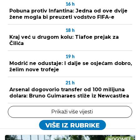
16
h
Pobuna protiv Infantina: Jedna od ove dvije
žene mogla bi preuzeti vodstvo FIFA-e
18
h
Kraj već u drugom kolu: Tiafoe prejak za
Čilića
19
h
Modrić ne odustaje: I dalje se osjećam dobro,
želim nove trofeje
21
h
Arsenal dogovorio transfer od 100 milijuna
dolara: Bruno Guimaraes stiže iz Newcastlea
Prikaži više vijesti
VIŠE IZ RUBRIKE
NOGOMET