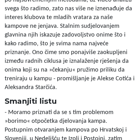
po najsuvremenijim metodama, uz video analizu
svega što radimo, zato nas više ne iznenađuje da
interes klubova te mladih vratara za naše
kampove ne jenjava. Stalnim sudjelovanjem
glavnina njih iskazuje zadovoljstvo onime što i
kako radimo, što je svima nama najveće
priznanje. Ono čime smo ponajviše zaokupljeni
između radnih ciklusa je iznalaženje rješenja da
onima koji su na »čekanju« pružimo priliku da
treniraju u kampu - promišljanje je Alekse Cotića i
Aleksandra Starčića.
Smanjiti listu
- Moramo priznati da se s tim problemom
»borimo« otpočetka djelovanja kampa.
Postupnim otvaranjem kampova po Hrvatskoj i
Sloveniji, u Nedelišću te Izoli i Postojni, zatim