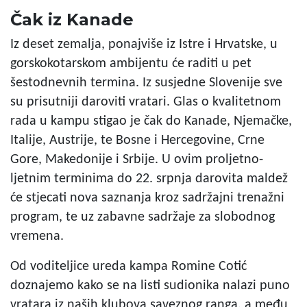
Čak iz Kanade
Iz deset zemalja, ponajviše iz Istre i Hrvatske, u
gorskokotarskom ambijentu će raditi u pet
šestodnevnih termina. Iz susjedne Slovenije sve
su prisutniji daroviti vratari. Glas o kvalitetnom
rada u kampu stigao je čak do Kanade, Njemačke,
Italije, Austrije, te Bosne i Hercegovine, Crne
Gore, Makedonije i Srbije. U ovim proljetno-
ljetnim terminima do 22. srpnja darovita maldež
će stjecati nova saznanja kroz sadržajni trenažni
program, te uz zabavne sadržaje za slobodnog
vremena.
Od voditeljice ureda kampa Romine Cotić
doznajemo kako se na listi sudionika nalazi puno
vratara iz naših klubova saveznog ranga, a među