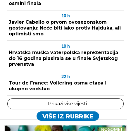
osmini finala
10
h
Javier Cabello o prvom ovosezonskom
gostovanju: Neće biti lako protiv Hajduka, ali
optimisti smo
10
h
Hrvatska muška vaterpolska reprezentacija
do 16 godina plasirala se u finale Svjetskog
prvenstva
22
h
Tour de France: Vollering osma etapa i
ukupno vodstvo
Prikaži više vijesti
VIŠE IZ RUBRIKE
NOGOMET