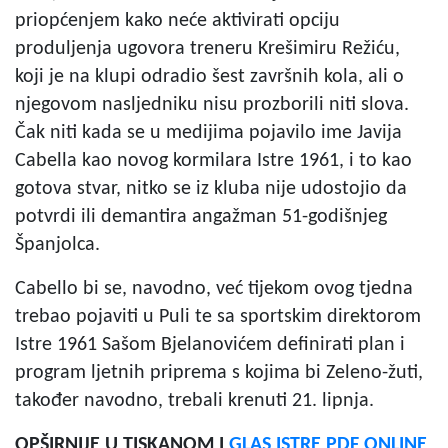
priopćenjem kako neće aktivirati opciju
produljenja ugovora treneru Krešimiru Režiću,
koji je na klupi odradio šest završnih kola, ali o
njegovom nasljedniku nisu prozborili niti slova.
Čak niti kada se u medijima pojavilo ime Javija
Cabella kao novog kormilara Istre 1961, i to kao
gotova stvar, nitko se iz kluba nije udostojio da
potvrdi ili demantira angažman 51-godišnjeg
Španjolca.
Cabello bi se, navodno, već tijekom ovog tjedna
trebao pojaviti u Puli te sa sportskim direktorom
Istre 1961 Sašom Bjelanovićem definirati plan i
program ljetnih priprema s kojima bi Zeleno-žuti,
također navodno, trebali krenuti 21. lipnja.
OPŠIRNIJE U TISKANOM I
GLAS ISTRE PDF ONLINE