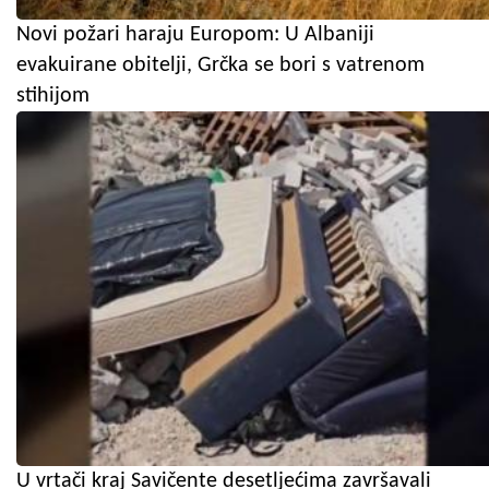
Novi požari haraju Europom: U Albaniji
evakuirane obitelji, Grčka se bori s vatrenom
stihijom
U vrtači kraj Savičente desetljećima završavali