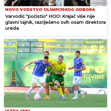
NOVO VODSTVO OLIMPIJSKOG ODBORA
Varvodić "počistio" HOO: Krajač više nije
glavni tajnik, razriješeno svih osam direktora
ureda
NOGOMET
ISTRA 1961