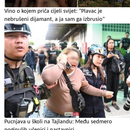
Vino o kojem priča cijeli svijet: "Plavac je
nebrušeni dijamant, a ja sam ga izbrusio"
Pucnjava u školi na Tajlandu: Među sedmero
poginulih učenici i nastavnici