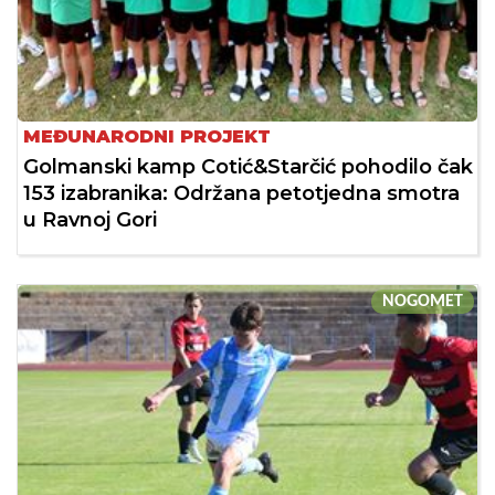
MEĐUNARODNI PROJEKT
Golmanski kamp Cotić&Starčić pohodilo čak
153 izabranika: Održana petotjedna smotra
u Ravnoj Gori
NOGOMET