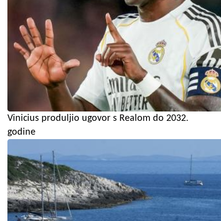
Vinicius produljio ugovor s Realom do 2032.
godine