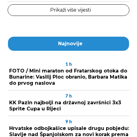
Prikaži više vijesti
Najnovije
1
h
FOTO / Mini maraton od Fratarskog otoka do
Bunarine: Vasilij Ploc obranio, Barbara Matika
do prvog naslova
7
h
KK Pazin najbolji na državnoj završnici 3x3
Sprite Cupa u Rijeci
9
h
Hrvatske odbojkašice upisale drugu pobjedu:
Slavlje nad Španjolskom za novi korak prema