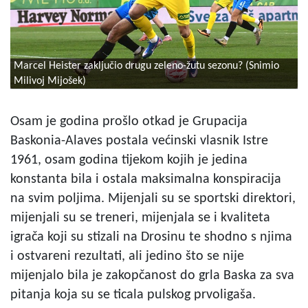
Marcel Heister zaključio drugu zeleno-žutu sezonu? (Snimio
Milivoj Mijošek)
Osam je godina prošlo otkad je Grupacija
Baskonia-Alaves postala većinski vlasnik Istre
1961, osam godina tijekom kojih je jedina
konstanta bila i ostala maksimalna konspiracija
na svim poljima. Mijenjali su se sportski direktori,
mijenjali su se treneri, mijenjala se i kvaliteta
igrača koji su stizali na Drosinu te shodno s njima
i ostvareni rezultati, ali jedino što se nije
mijenjalo bila je zakopčanost do grla Baska za sva
pitanja koja su se ticala pulskog prvoligaša.