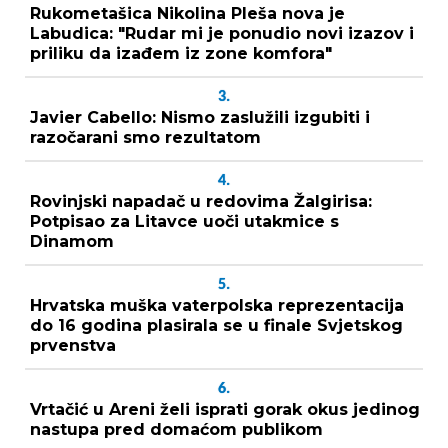
Rukometašica Nikolina Pleša nova je
Labudica: "Rudar mi je ponudio novi izazov i
priliku da izađem iz zone komfora"
3.
Javier Cabello: Nismo zaslužili izgubiti i
razočarani smo rezultatom
4.
Rovinjski napadač u redovima Žalgirisa:
Potpisao za Litavce uoči utakmice s
Dinamom
5.
Hrvatska muška vaterpolska reprezentacija
do 16 godina plasirala se u finale Svjetskog
prvenstva
6.
Vrtačić u Areni želi isprati gorak okus jedinog
nastupa pred domaćom publikom