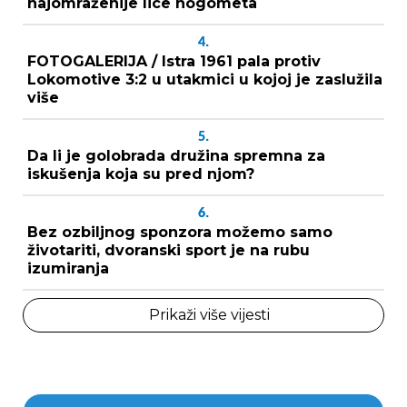
najomraženije lice nogometa
4.
FOTOGALERIJA / Istra 1961 pala protiv
Lokomotive 3:2 u utakmici u kojoj je zaslužila
više
5.
Da li je golobrada družina spremna za
iskušenja koja su pred njom?
6.
Bez ozbiljnog sponzora možemo samo
životariti, dvoranski sport je na rubu
izumiranja
Prikaži više vijesti