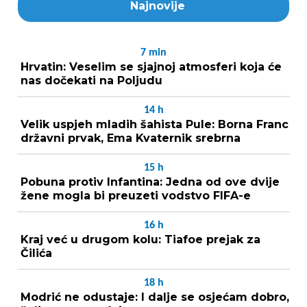
Najnovije
7
min
Hrvatin: Veselim se sjajnoj atmosferi koja će
nas dočekati na Poljudu
14
h
Velik uspjeh mladih šahista Pule: Borna Franc
državni prvak, Ema Kvaternik srebrna
15
h
Pobuna protiv Infantina: Jedna od ove dvije
žene mogla bi preuzeti vodstvo FIFA-e
16
h
Kraj već u drugom kolu: Tiafoe prejak za
Čilića
18
h
Modrić ne odustaje: I dalje se osjećam dobro,