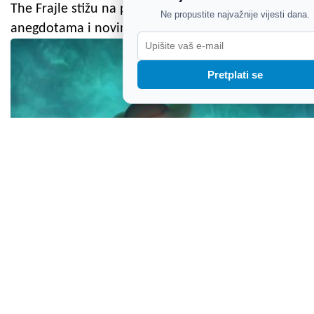
The Frajle stižu na pulski Kaštel s hitovima,
Ne propustite najvažnije vijesti dana.
anegdotama i novim pjesmama
Pretplati se
Meduze se pojavile uz istarsku obalu: Stručnjaci
objasnili o kojoj je vrsti riječ