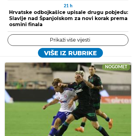
21
h
Hrvatske odbojkašice upisale drugu pobjedu:
Slavlje nad Španjolskom za novi korak prema
osmini finala
Prikaži više vijesti
VIŠE IZ RUBRIKE
NOGOMET