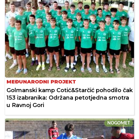
MEĐUNARODNI PROJEKT
Golmanski kamp Cotić&Starčić pohodilo čak
153 izabranika: Održana petotjedna smotra
u Ravnoj Gori
NOGOMET