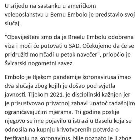
U srijedu na sastanku u američkom
veleposlanstvu u Bernu Embolo je predstavio svoj
slučaj.
"Obaviješteni smo da je Breelu Embolu odobrena
viza i moći će putovati u SAD. Očekujemo da će se
pridružiti momčadi u petak navečer", priopćio je
Švicarski nogometni savez.
Embolo je tijekom pandemije koronavirusa imao
dva slučaja zbog kojih je došao pod svjetla
javnosti. Tijekom 2021. je disciplinski kažnjen jer
je prisustvovao privatnoj zabavi unatoč tadašnjim
ograničavajućim mjerama. Tri godine poslije
njegovo se ime pojavilo u istrazi u Baselu koja se
odnosila na kupnju krivotvorenih potvrda o
testiranju na koronavirus. Nije poznato je li zbog