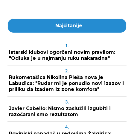
Najčitanije
1.
Istarski klubovi ogorčeni novim pravilom:
"Odluka je u najmanju ruku nakaradna"
2.
Rukometašica Nikolina Pleša nova je
Labudica: "Rudar mi je ponudio novi izazov i
priliku da izađem iz zone komfora"
3.
Javier Cabello: Nismo zaslužili izgubiti i
razočarani smo rezultatom
4.
Rovinjski napadač u redovima Žalgirisa: