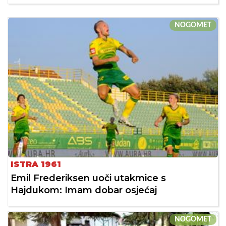
NOGOMET
ISTRA 1961
Emil Frederiksen uoči utakmice s
Hajdukom: Imam dobar osjećaj
NOGOMET