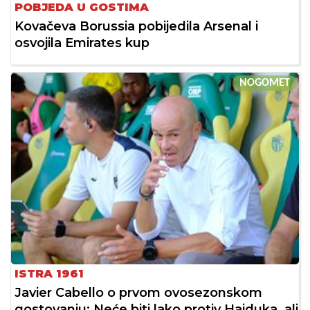
POBJEDA U GOSTIMA
Kovačeva Borussia pobijedila Arsenal i
osvojila Emirates kup
NOGOMET
ISTRA 1961
Javier Cabello o prvom ovosezonskom
gostovanju: Neće biti lako protiv Hajduka, ali