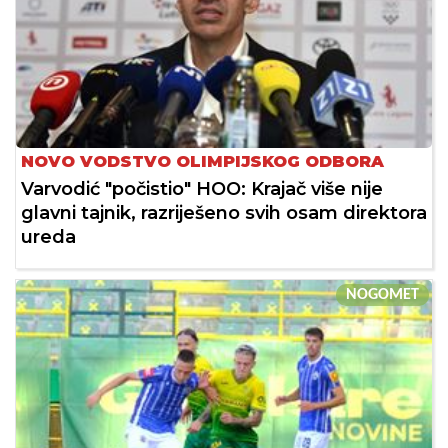
NOVO VODSTVO OLIMPIJSKOG ODBORA
Varvodić "počistio" HOO: Krajač više nije
glavni tajnik, razriješeno svih osam direktora
ureda
NOGOMET