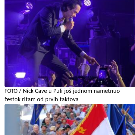
FOTO / Nick Cave u Puli još jednom nametnuo
žestok ritam od prvih taktova