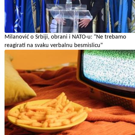
Milanović o Srbiji, obrani i NATO-u: "Ne trebamo
reagirati na svaku verbalnu besmislicu"