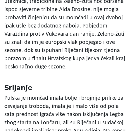
utakmice, tradicionalna Zeleno-žuta noć održana
ispod sjeverne tribine Alda Drosine, nije mogla
probaviti činjenicu da su momčadi u ovaj dvoboj
ipak ušle bez dodatnog naboja. Pobjedom
Varaždina protiv Vukovara dan ranije, Zeleno-žuti
su znali da im je europski vlak pobjegao i ove
sezone, dok su ispuhani Riječani tijekom tjedna
porazom u finalu Hrvatskog kupa jedva čekali kraj
beskonačno duge sezone.
Srljanje
Pulska je momčad imala bolje i brojnije prilike za
osvajanje troboda, imala je i malo više od pola
sata prednost igrača više nakon isključenja Legba
zbog starta na Lončaru, ali su Riječani u sudačkoj
nadoknadi imali zicer preko Adu-Adjeia. Na koncu