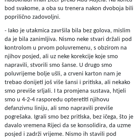
bod svakome, a oba su trenera nakon dvoboja bili
poprilično zadovoljni.
- Iako je utakmica završila bila bez golova, mislim
da je bila zanimljiva. Nismo neke stvari držali pod
kontrolom u prvom poluvremenu, s obzirom na
njihov posjed, ali uz neke korekcije koje smo
napravili, stvorili smo šanse. U drugo smo
poluvrijeme bolje ušli, a crveni karton nam je
trebao donijeti još više šansi i pritiska, ali nekako
smo previše srljali. I ta promjena sustava, htjeli
smo u 4-2-4 rasporedu opteretiti njihovu
defanzivnu liniju, ali smo napravili previše
pogrešaka. Igrali smo bez pritiska, bez ičega, što je
davalo vremena Rijeci da se konsolidira, da uzme
posjed i zadrži vrijeme. Nismo ih stavili pod