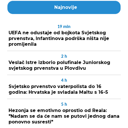
Najnovije
19
min
UEFA ne odustaje od bojkota Svjetskog
prvenstva, Infantinova podrška ništa nije
promijenila
2
h
Veslač Istre izborio polufinale Juniorskog
svjetskog prvenstva u Plovdivu
4
h
Svjetsko prvenstvo vaterpolista do 16
godina: Hrvatska je svladala Maltu s 16-5
5
h
Hezonja se emotivno oprostio od Reala:
"Nadam se da će nam se putovi jednog dana
ponovno susresti"