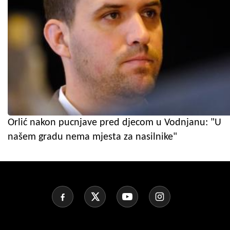
Orlić nakon pucnjave pred djecom u Vodnjanu: "U
našem gradu nema mjesta za nasilnike"