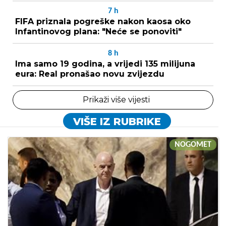
7
h
FIFA priznala pogreške nakon kaosa oko
Infantinovog plana: "Neće se ponoviti"
8
h
Ima samo 19 godina, a vrijedi 135 milijuna
eura: Real pronašao novu zvijezdu
Prikaži više vijesti
VIŠE IZ RUBRIKE
NOGOMET