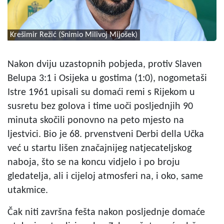
Krešimir Režić (Snimio Milivoj Mijošek)
Nakon dviju uzastopnih pobjeda, protiv Slaven
Belupa 3:1 i Osijeka u gostima (1:0), nogometaši
Istre 1961 upisali su domaći remi s Rijekom u
susretu bez golova i time uoči posljednjih 90
minuta skočili ponovno na peto mjesto na
ljestvici. Bio je 68. prvenstveni Derbi della Učka
već u startu lišen značajnijeg natjecateljskog
naboja, što se na koncu vidjelo i po broju
gledatelja, ali i cijeloj atmosferi na, i oko, same
utakmice.
Čak niti završna fešta nakon posljednje domaće