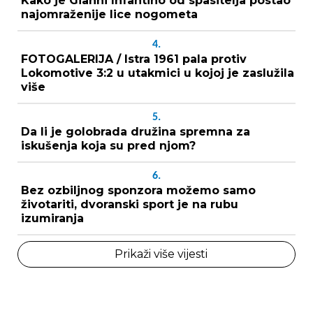
Kako je Gianni Infantino od spasitelja postao
najomraženije lice nogometa
4.
FOTOGALERIJA / Istra 1961 pala protiv
Lokomotive 3:2 u utakmici u kojoj je zaslužila
više
5.
Da li je golobrada družina spremna za
iskušenja koja su pred njom?
6.
Bez ozbiljnog sponzora možemo samo
životariti, dvoranski sport je na rubu
izumiranja
Prikaži više vijesti