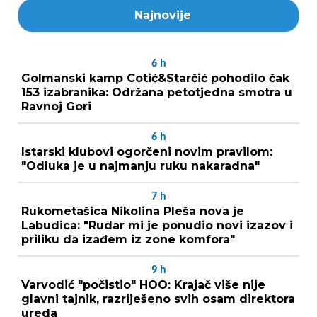
Najnovije
6
h
Golmanski kamp Cotić&Starčić pohodilo čak
153 izabranika: Održana petotjedna smotra u
Ravnoj Gori
6
h
Istarski klubovi ogorčeni novim pravilom:
"Odluka je u najmanju ruku nakaradna"
7
h
Rukometašica Nikolina Pleša nova je
Labudica: "Rudar mi je ponudio novi izazov i
priliku da izađem iz zone komfora"
9
h
Varvodić "počistio" HOO: Krajač više nije
glavni tajnik, razriješeno svih osam direktora
ureda