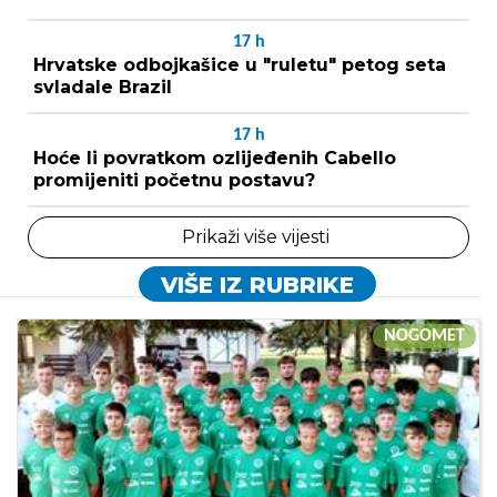
17
h
Hrvatske odbojkašice u "ruletu" petog seta
svladale Brazil
17
h
Hoće li povratkom ozlijeđenih Cabello
promijeniti početnu postavu?
Prikaži više vijesti
VIŠE IZ RUBRIKE
NOGOMET