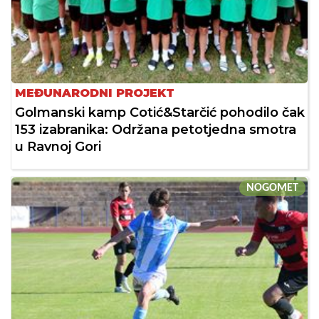
MEĐUNARODNI PROJEKT
Golmanski kamp Cotić&Starčić pohodilo čak
153 izabranika: Održana petotjedna smotra
u Ravnoj Gori
NOGOMET