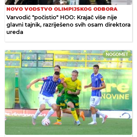
NOVO VODSTVO OLIMPIJSKOG ODBORA
Varvodić "počistio" HOO: Krajač više nije
glavni tajnik, razriješeno svih osam direktora
ureda
NOGOMET