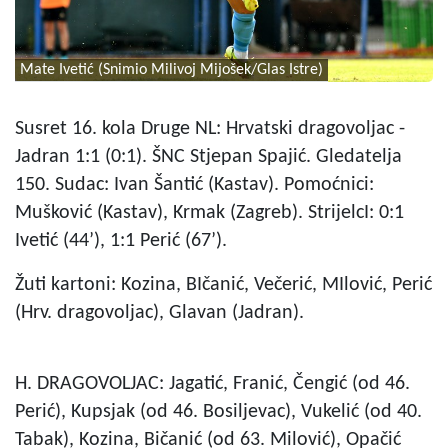
Mate Ivetić (Snimio Milivoj Mijošek/Glas Istre)
Susret 16. kola Druge NL: Hrvatski dragovoljac -
Jadran 1:1 (0:1). ŠNC Stjepan Spajić. Gledatelja
150. Sudac: Ivan Šantić (Kastav). Pomoćnici:
Mušković (Kastav), Krmak (Zagreb). StrijelcI: 0:1
Ivetić (44’), 1:1 Perić (67’).
Žuti kartoni: Kozina, BIčanić, Večerić, MIlović, Perić
(Hrv. dragovoljac), Glavan (Jadran).
H. DRAGOVOLJAC: Jagatić, Franić, Čengić (od 46.
Perić), Kupsjak (od 46. Bosiljevac), Vukelić (od 40.
Tabak), Kozina, Bičanić (od 63. Milović), Opačić