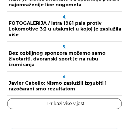
najomraženije lice nogometa
4.
FOTOGALERIJA / Istra 1961 pala protiv
Lokomotive 3:2 u utakmici u kojoj je zaslužila
više
5.
Bez ozbiljnog sponzora možemo samo
životariti, dvoranski sport je na rubu
izumiranja
6.
Javier Cabello: Nismo zaslužili izgubiti i
razočarani smo rezultatom
Prikaži više vijesti