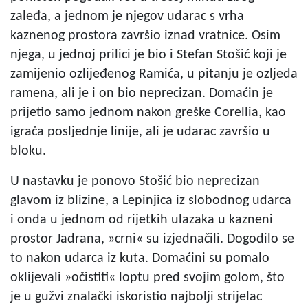
zaleđa, a jednom je njegov udarac s vrha
kaznenog prostora završio iznad vratnice. Osim
njega, u jednoj prilici je bio i Stefan Stošić koji je
zamijenio ozlijeđenog Ramića, u pitanju je ozljeda
ramena, ali je i on bio neprecizan. Domaćin je
prijetio samo jednom nakon greške Corellia, kao
igrača posljednje linije, ali je udarac završio u
bloku.
U nastavku je ponovo Stošić bio neprecizan
glavom iz blizine, a Lepinjica iz slobodnog udarca
i onda u jednom od rijetkih ulazaka u kazneni
prostor Jadrana, »crni« su izjednačili. Dogodilo se
to nakon udarca iz kuta. Domaćini su pomalo
oklijevali »očistiti« loptu pred svojim golom, što
je u gužvi znalački iskoristio najbolji strijelac