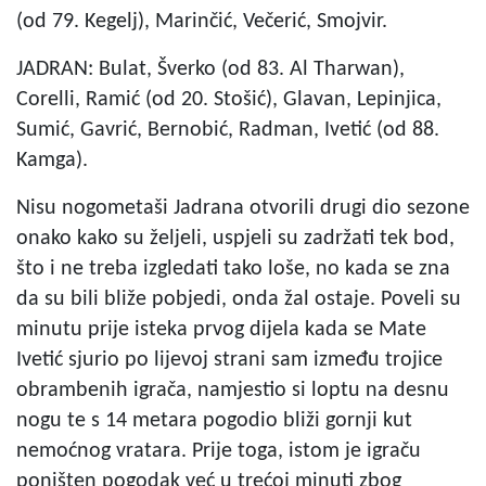
(od 79. Kegelj), Marinčić, Večerić, Smojvir.
JADRAN: Bulat, Šverko (od 83. Al Tharwan),
Corelli, Ramić (od 20. Stošić), Glavan, Lepinjica,
Sumić, Gavrić, Bernobić, Radman, Ivetić (od 88.
Kamga).
Nisu nogometaši Jadrana otvorili drugi dio sezone
onako kako su željeli, uspjeli su zadržati tek bod,
što i ne treba izgledati tako loše, no kada se zna
da su bili bliže pobjedi, onda žal ostaje. Poveli su
minutu prije isteka prvog dijela kada se Mate
Ivetić sjurio po lijevoj strani sam između trojice
obrambenih igrača, namjestio si loptu na desnu
nogu te s 14 metara pogodio bliži gornji kut
nemoćnog vratara. Prije toga, istom je igraču
poništen pogodak već u trećoj minuti zbog