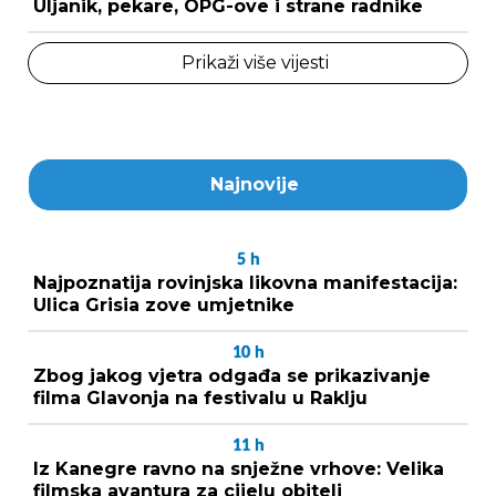
Uljanik, pekare, OPG-ove i strane radnike
Prikaži više vijesti
Najnovije
5
h
Najpoznatija rovinjska likovna manifestacija:
Ulica Grisia zove umjetnike
10
h
Zbog jakog vjetra odgađa se prikazivanje
filma Glavonja na festivalu u Raklju
11
h
Iz Kanegre ravno na snježne vrhove: Velika
filmska avantura za cijelu obitelj