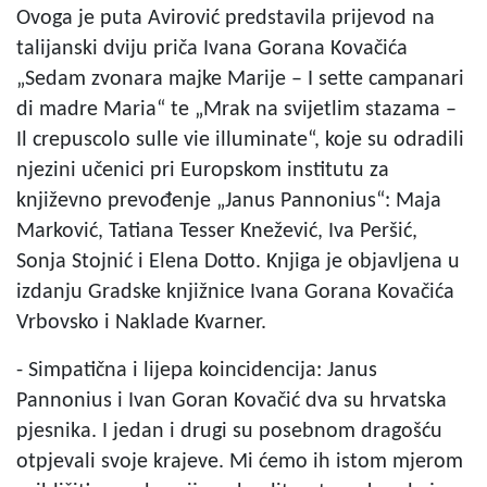
Ovoga je puta Avirović predstavila prijevod na
talijanski dviju priča Ivana Gorana Kovačića
„Sedam zvonara majke Marije – I sette campanari
di madre Maria“ te „Mrak na svijetlim stazama –
Il crepuscolo sulle vie illuminate“, koje su odradili
njezini učenici pri Europskom institutu za
književno prevođenje „Janus Pannonius“: Maja
Marković, Tatiana Tesser Knežević, Iva Peršić,
Sonja Stojnić i Elena Dotto. Knjiga je objavljena u
izdanju Gradske knjižnice Ivana Gorana Kovačića
Vrbovsko i Naklade Kvarner.
- Simpatična i lijepa koincidencija: Janus
Pannonius i Ivan Goran Kovačić dva su hrvatska
pjesnika. I jedan i drugi su posebnom dragošću
otpjevali svoje krajeve. Mi ćemo ih istom mjerom