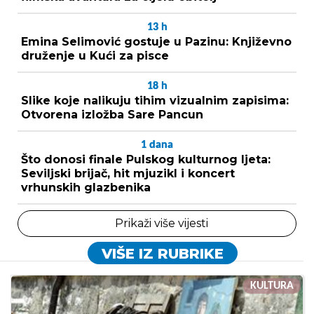
13
h
Emina Selimović gostuje u Pazinu: Književno
druženje u Kući za pisce
18
h
Slike koje nalikuju tihim vizualnim zapisima:
Otvorena izložba Sare Pancun
1
dana
Što donosi finale Pulskog kulturnog ljeta:
Seviljski brijač, hit mjuzikl i koncert
vrhunskih glazbenika
Prikaži više vijesti
VIŠE IZ RUBRIKE
KULTURA