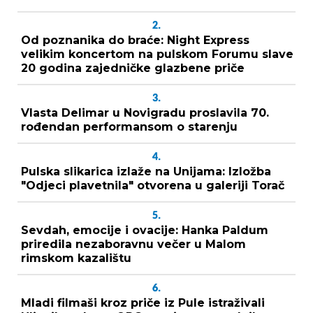
2.
Od poznanika do braće: Night Express
velikim koncertom na pulskom Forumu slave
20 godina zajedničke glazbene priče
3.
Vlasta Delimar u Novigradu proslavila 70.
rođendan performansom o starenju
4.
Pulska slikarica izlaže na Unijama: Izložba
"Odjeci plavetnila" otvorena u galeriji Torač
5.
Sevdah, emocije i ovacije: Hanka Paldum
priredila nezaboravnu večer u Malom
rimskom kazalištu
6.
Mladi filmaši kroz priče iz Pule istraživali