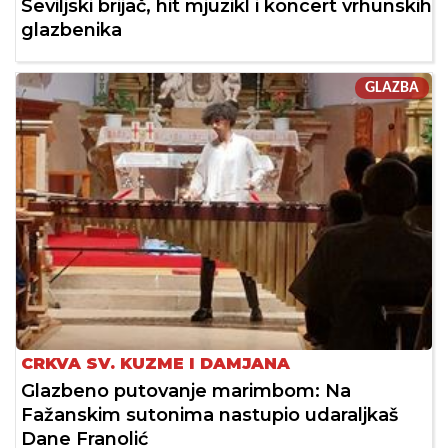
Seviljski brijač, hit mjuzikl i koncert vrhunskih
glazbenika
GLAZBA
CRKVA SV. KUZME I DAMJANA
Glazbeno putovanje marimbom: Na
Fažanskim sutonima nastupio udaraljkaš
Dane Franolić