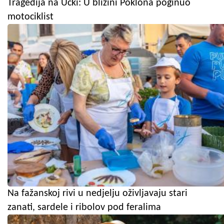
Tragedija na Učki: U blizini Poklona poginuo
motociklist
Na fažanskoj rivi u nedjelju oživljavaju stari
zanati, sardele i ribolov pod feralima